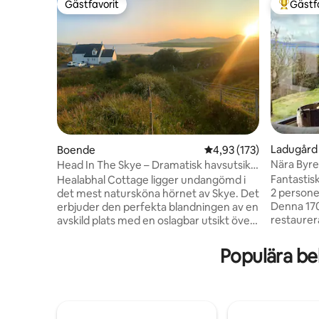
Gästfavorit
Gästf
Gästfavorit
Populär 
Ladugård
Boende
4,93 av 5 i genomsnitt
4,93 (173)
Nära Byre
Head In The Skye – Dramatisk havsutsikt
vid Healabhal
Fantastis
Healabhal Cottage ligger undangömd i
2 persone
det mest natursköna hörnet av Skye. Det
Denna 170
erbjuder den perfekta blandningen av en
restaurer
avskild plats med en oslagbar utsikt över
ursprungli
havet, samtidigt som det är enkelt och
utrymme f
korta avstånd till så många fantastiska
Populära be
njuta av 
sevärdheter och restauranger, (inklusive
spis, sam
tre Chimneys & dunvegan). Healabhal är
fantastisk
det perfekta stället för att njuta av allt
Yttre Heb
som Skye har att erbjuda. Njut av vårt
minuters 
öppna vardagsrum, med en vedeldad