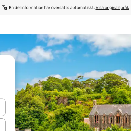
En del information har översatts automatiskt. 
Visa originalspråk
d upp- och nedåtpilarna eller utforska genom att trycka eller svepa.