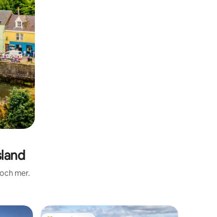
sland
 och mer.
Stuga