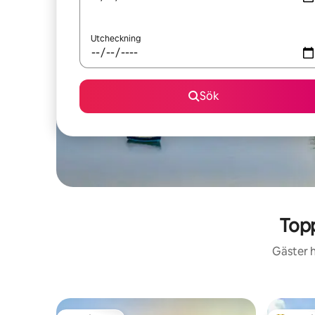
Utcheckning
Sök
Topp
Gäster h