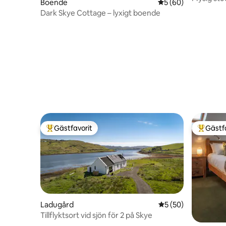
Boende
5 av 5 i genomsnit
5 (60)
Dark Skye Cottage – lyxigt boende
Gästfavorit
Gästf
Populär gästfavorit
Populär 
Ladugård
5 av 5 i genomsnit
5 (50)
Tillflyktsort vid sjön för 2 på Skye