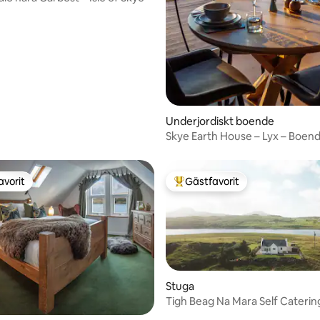
tligt betyg, 60 omdömen
Underjordiskt boende
Skye Earth House – Lyx – Boen
avorit
Gästfavorit
gästfavorit
Populär gästfavorit
Stuga
tligt betyg, 50 omdömen
Tigh Beag Na Mara Self Caterin