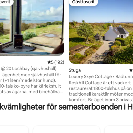
avorit
Gästfavorit
gästfavorit
Gästfavorit
5 av 5 i genomsnittligt betyg, 192 omdöm
5 (192)
ligt betyg, 173 omdömen
 @ 20 Lochbay (självhushåll)
Stuga
4
k lägenhet med självhushåll för
Luxury Skye Cottage • Badtunna
r (+1 liten/medelstor hund).
BBQ Lodge
Roskhill Cottage är ett vackert
0-tals ko-byre har kärleksfullt
restaurerat 1800-talshus på ön 
ats av ägarna, med bibehållna
traditionell karaktär möter mo
ga stenmurar. Ett idealiskt
komfort. Beläget inom 3 privata tunnland
ör att komma bort från allt,
kvämligheter för semesterboenden i Ha
erbjuder det utsikt över havet o
lugn och ro framför en vedeldad
en mysig vedeldad kamin, grill
tidigt som du njuter av den
vedeldad badtunna. Sovplats 4 över ett
a utsikten från Lochbay till
king- och tvåbäddsrum, det är 
riderna. Nära Byre ligger en 10-
inrett och fullt utrustat för en
promenad (2-minuters bilresa)