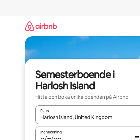
Hoppa
till
innehåll
Semesterboende i
Harlosh Island
Hitta och boka unika boenden på Airbnb
Plats
När resultaten är tillgängliga kan du navigera me
Incheckning