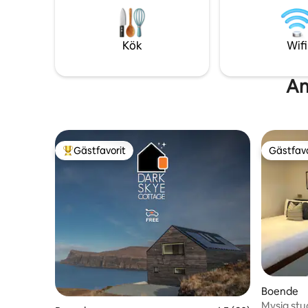
till Mich
spis. Vi förstår att hundar är en medlem
och The S
av familjen, så vi är hundvänliga för upp
korttidsu
till 2 väl uppfostrade hundar.
Kök
Wifi
An
Gästfavorit
Gästfavo
Populär gästfavorit
Gästfavo
Boende
Mysig stud