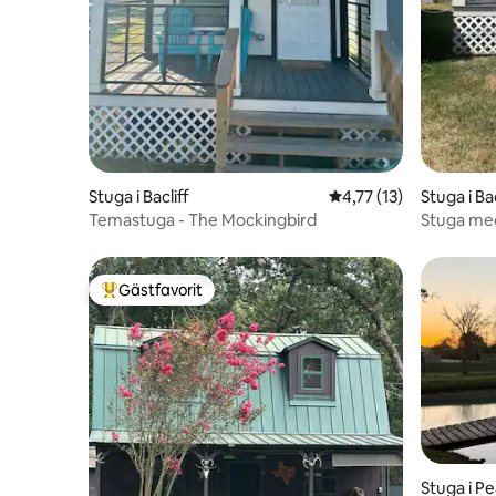
Stuga i Bacliff
4,77 av 5 i genomsnit
4,77 (13)
Stuga i Bac
Temastuga - The Mockingbird
Stuga med
Gästfavorit
Populär gästfavorit
Stuga i P