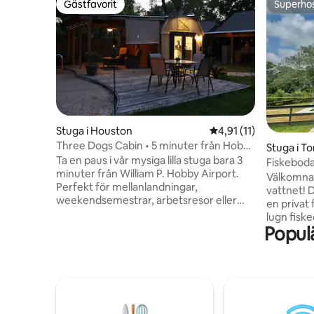
Gästfavorit
Superho
Gästfavorit
Superho
Stuga i Houston
4,91 av 5 i genomsnit
4,91 (11)
Three Dogs Cabin • 5 minuter från Hobby
Stuga i T
flygplats
Ta en paus i vår mysiga lilla stuga bara 3
Fiskeboda
minuter från William P. Hobby Airport.
Välkomna t
Perfekt för mellanlandningar,
vattnet! 
weekendsemestrar, arbetsresor eller
en privat
resenärer som letar efter en fridfull
lugn fisk
tillflyktsort nära staden. Beläget bakom
Populä
kö och v
värdens huvudhus, men gäster har privat
med vårt
tillgång till den helt inhägnade bakgården
och koppl
och utomhusutrymmena under
hängmatto
vistelsen. Inklusive privat parkering, en
eller slap
täckt uteplats, pool, brasa och gott om
bubbelpoo
utrymme för avkoppling. Hundar är
nedervåni