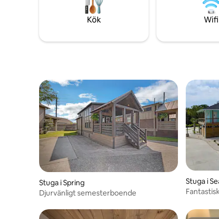
också välkomna, vilket gör det till en bra
underhåll
vistelse för resenärer och deras vovvar
biljardbor
Kök
Wifi
Kom och u
oförglömli
Stuga i S
Stuga i Spring
Fantastis
Djurvänligt semesterboende