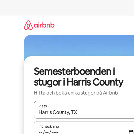
Hoppa
till
innehåll
Semesterboenden i
stugor i Harris County
Hitta och boka unika stugor på Airbnb
Plats
När resultaten är tillgängliga kan du navigera me
Incheckning