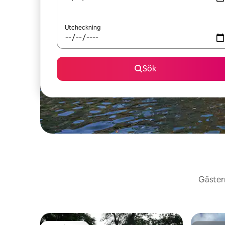
Utcheckning
Sök
Gästern