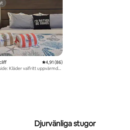
st
st
liff
4,91 av 5 i genomsnittligt betyg, 86 omdöm
4,91 (86)
side: Kläder valfritt uppvärmd
ttligt betyg, 3 omdömen
Djurvänliga stugor