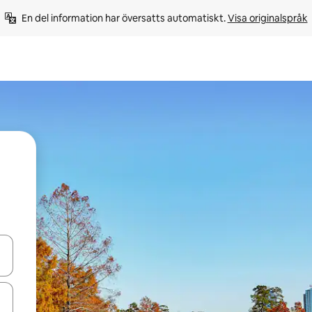
En del information har översatts automatiskt. 
Visa originalspråk
d upp- och nedåtpilarna eller utforska genom att trycka eller svepa.