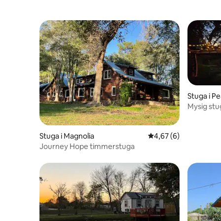
Stuga i P
Mysig stug
Stuga i Magnolia
4,67 av 5 i genomsni
4,67 (6)
Journey Hope timmerstuga