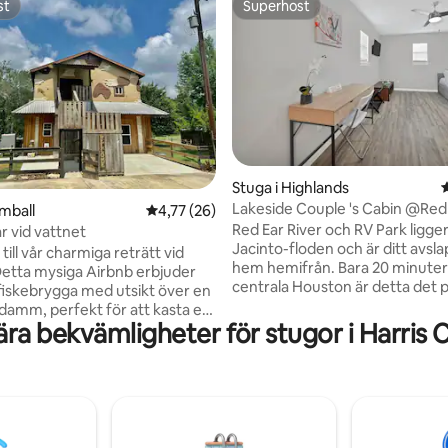
st
Superhost
st
Superhost
tligt betyg, 11 omdömen
Stuga i Highlands
Lakeside Couple 's Cabin @Red 
omball
4,77 av 5 i genomsnittligt betyg, 26 omdöm
4,77 (26)
RV Park
Red Ear River och RV Park ligger
r vid vattnet
Jacinto-floden och är ditt avs
ill vår charmiga reträtt vid
hem hemifrån. Bara 20 minuter
Detta mysiga Airbnb erbjuder
centrala Houston är detta det 
 fiskebrygga med utsikt över en
stället att tillbringa en avkoppla
edamm, perfekt för att kasta en
en mycket lugn miljö. Detta bo
ra bekvämligheter för stugor i Harris
arva ner. Omfamna naturen
för en stuga studiosvit utforma
 inbjudande eldstadsområde
högst två gäster, belägen inom det fullt
a av i bekvämligheten av våra
inhägnade området för husbilar
r. Njut av en omgång hästsko,
inkluderar fullständig tillgång til
pna av i den privata
användning av lusthus, WiFi, fi
len. Det stora rummet på
båtlansering och picknickområ
ngen är perfekt för att