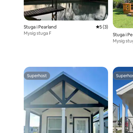
Stuga i Pearland
5 av 5 i genomsni
5 (3)
Mysig stuga F
Stuga i P
Mysig stug
Superhost
Superho
Superhost
Superho