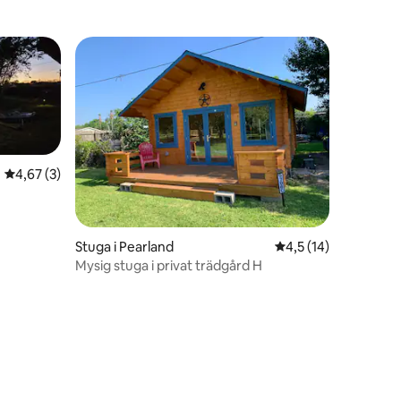
en
4,67 av 5 i genomsnittligt betyg, 3 omdömen
4,67 (3)
Stuga i Pearland
4,5 av 5 i genomsni
4,5 (14)
Mysig stuga i privat trädgård H