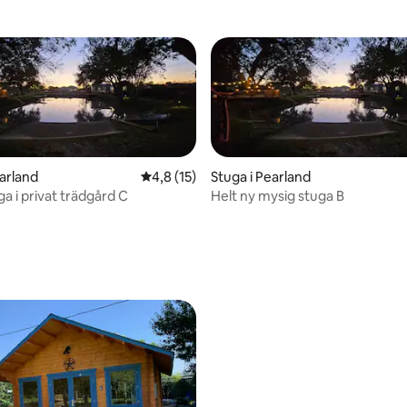
earland
4,8 av 5 i genomsnittligt betyg, 15 omdöm
4,8 (15)
Stuga i Pearland
a i privat trädgård C
Helt ny mysig stuga B
ttligt betyg, 6 omdömen