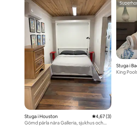
Superho
Superho
Stuga i Bac
King Pool
pool
Stuga i Houston
4,67 av 5 i genomsni
4,67 (3)
Gömd pärla nära Galleria, sjukhus och
Chinatown