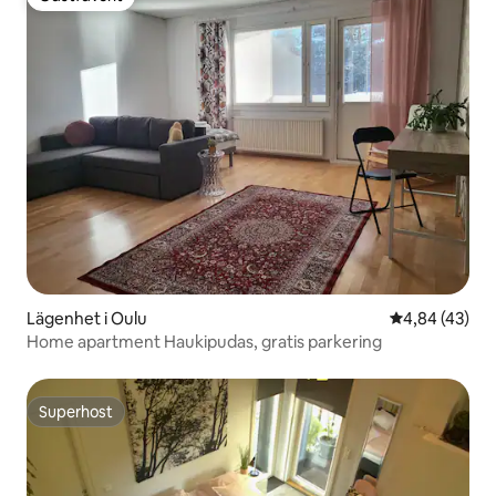
Gästfavorit
Lägenhet i Oulu
4,84 av 5 i g
4,84 (43)
Home apartment Haukipudas, gratis parkering
Superhost
Superhost