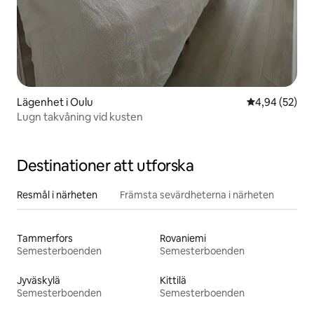
Lägenhet i Oulu
4,94 av 5 i g
4,94 (52)
Lugn takvåning vid kusten
Destinationer att utforska
Resmål i närheten
Främsta sevärdheterna i närheten
Tammerfors
Rovaniemi
Semesterboenden
Semesterboenden
Jyväskylä
Kittilä
Semesterboenden
Semesterboenden