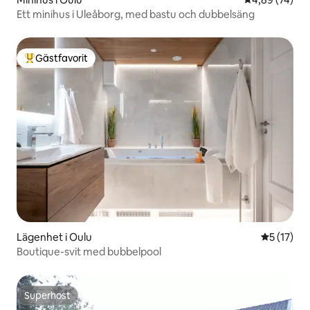
Ett minihus i Uleåborg, med bastu och dubbelsäng
Gästfavorit
Populär gästfavorit
Lägenhet i Oulu
5 av 5 i g
5 (17)
Boutique-svit med bubbelpool
Superhost
Superhost