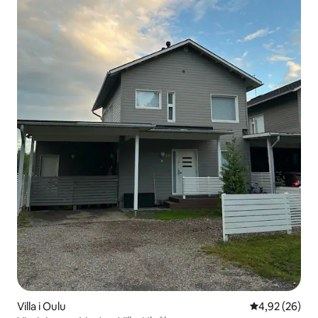
Villa i Oulu
4,92 av 5 i g
4,92 (26)