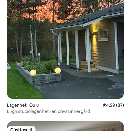
Lägenhet i Oulu
4,99 av 5 i g
4,99 (87)
Lugn studiolägenhet i en privat innergård
Gästfavorit