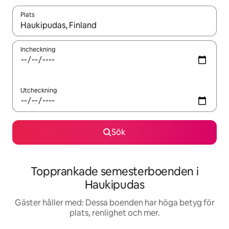
Plats
När resultaten är tillgängliga kan du navigera med upp- och ned
Incheckning
Utcheckning
Sök
Topprankade semesterboenden i
Haukipudas
Gäster håller med: Dessa boenden har höga betyg för
plats, renlighet och mer.