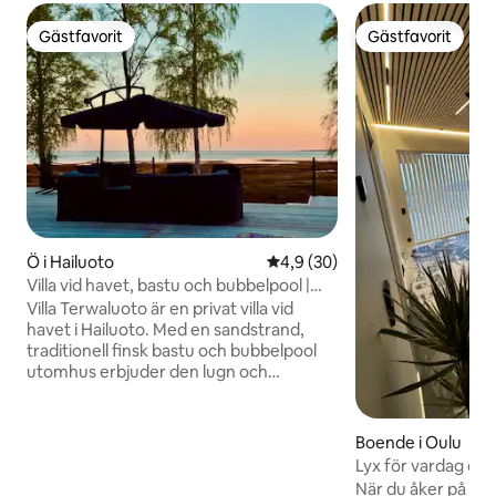
Gästfavorit
Gästfavorit
Gästfavorit
Gästfavorit
Ö i Hailuoto
4,9 av 5 i genomsnittligt be
4,9 (30)
Villa vid havet, bastu och bubbelpool |
8+2 gäster
Villa Terwaluoto är en privat villa vid
havet i Hailuoto. Med en sandstrand,
traditionell finsk bastu och bubbelpool
utomhus erbjuder den lugn och
avkoppling året runt. Snygg inredning,
fullständiga bekvämligheter och
havsutsikt skapar den perfekta miljön
Boende i Oulu
för semester, kreativt arbete, möten
Lyx för vardag och
eller tillflyktsorter. Max 10 gäster (8+2),
När du åker på en r