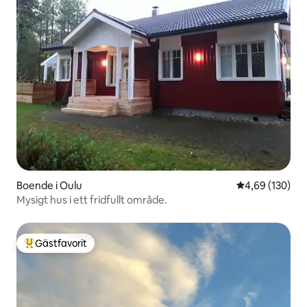
Boende i Oulu
4,69 av 5 i ge
4,69 (130)
Mysigt hus i ett fridfullt område.
Gästfavorit
Populär gästfavorit