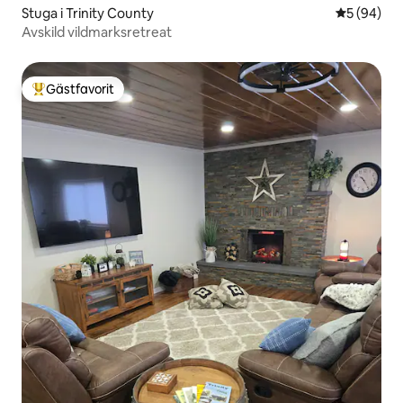
Stuga i Trinity County
5 av 5 i g
5 (94)
Avskild vildmarksretreat
Gästfavorit
Populär gästfavorit