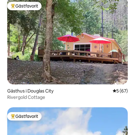
Gästfavorit
Populär gästfavorit
Gästhus i Douglas City
5 av 5 i g
5 (67)
Rivergold Cottage
Gästfavorit
Populär gästfavorit