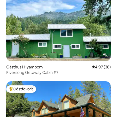
Gästhus i Hyampom
4,97 av 5 i g
4,97 (38)
Riversong Getaway Cabin #7
Gästfavorit
Populär gästfavorit