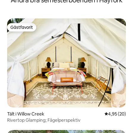
Andra bra semesterboenden i Hayfork
Gästfavorit
Gästfavorit
Tält i Willow Creek
4,95 av 5 i g
4,95 (20)
Rivertop Glamping; Fågelperspektiv