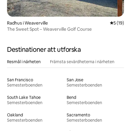
Radhus i Weaverville
5 av 5 i g
5 (19)
The Sweet Spot – Weaverville Golf Course
Destinationer att utforska
Resmål i närheten
Främsta sevärdheterna i närheten
San Francisco
San Jose
Semesterboenden
Semesterboenden
South Lake Tahoe
Bend
Semesterboenden
Semesterboenden
Oakland
Sacramento
Semesterboenden
Semesterboenden