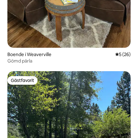
Boende i Weaverville
5 av 5 i g
5 (26)
Gömd pärla
Gästfavorit
Gästfavorit