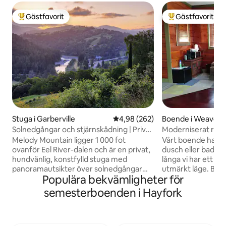
Gästfavorit
Gästfavorit
Populär gästfavorit
Populär gästfavor
Stuga i Garberville
4,98 av 5 i genomsnittligt bety
4,98 (262)
Boende i Weavervi
Solnedgångar och stjärnskådning | Privat
Moderniserat rum i
och konstnärligt | Bubbelpool!
Weaverville
Melody Mountain ligger 1 000 fot
Vårt boende har e
ovanför Eel River-dalen och är en privat,
dusch eller badkar. Korta vistelser ell
hundvänlig, konstfylld stuga med
långa vi har ett u
panoramautsikter över solnedgångar
utmärkt läge. By
Populära bekvämligheter för
och oöverträffad stjärnskådning. Vandra
och var ursprungl
i vår 60 tunnland stora skog, där vaktlar,
tryckpress. Nu fin
semesterboenden i Hayfork
kalkoner, rävar och rådjur lever, och
boende tillgängligt 
bada sedan i bubbelpoolen under
inställt för enkel 
Vintergatan. Inomhus kan du njuta av en
inklusive elektroni