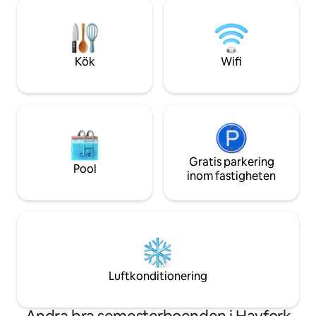
kingsize-säng, futon, vedspis, fullt
och övervaknings
utrustat kök, snabbt Wi-Fi, spel, böcker,
alla våra annonsde
konstmaterial och inspirerande
att kontakta oss f
originalmålningar. Här på Melody
information finns
Mountain kan vem som helst få kontakt
Kök
Wifi
med naturen och släppa loss sin inre
konstnär. :)
Gratis parkering
Pool
inom fastigheten
Luftkonditionering