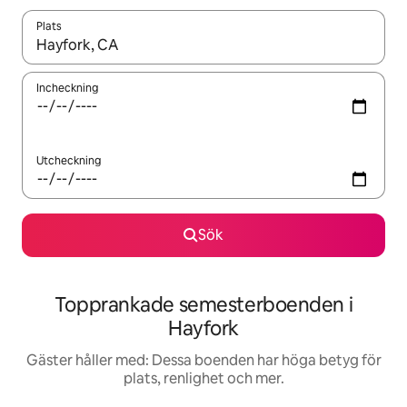
Plats
När resultaten är tillgängliga kan du navigera med upp- och ned
Incheckning
Utcheckning
Sök
Topprankade semesterboenden i
Hayfork
Gäster håller med: Dessa boenden har höga betyg för
plats, renlighet och mer.