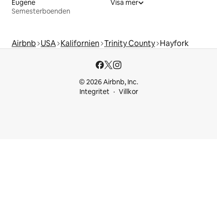
Eugene
Visa mer
Semesterboenden
Airbnb
USA
Kalifornien
Trinity County
Hayfork
© 2026 Airbnb, Inc.
Integritet
Villkor