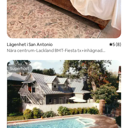
Lägenhet i San Antonio
5 av 5 i 
5 (8)
Nära centrum-Lackland BMT-Fiesta tx+inhägnad
parkering
Superhost
Superhost