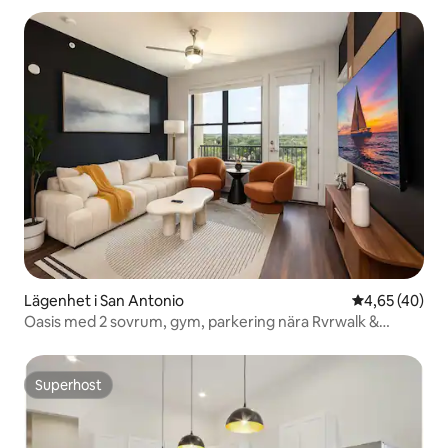
Lägenhet i San Antonio
4,65 av 5 i g
4,65 (40)
Oasis med 2 sovrum, gym, parkering nära Rvrwalk &
Dome
Superhost
Superhost