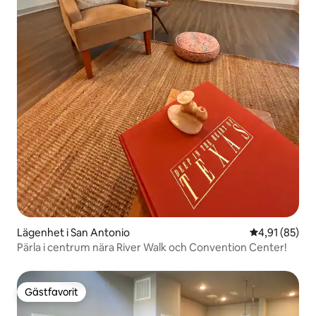
Lägenhet i San Antonio
4,91 av 5 i g
4,91 (85)
Pärla i centrum nära River Walk och Convention Center!
Gästfavorit
Gästfavorit