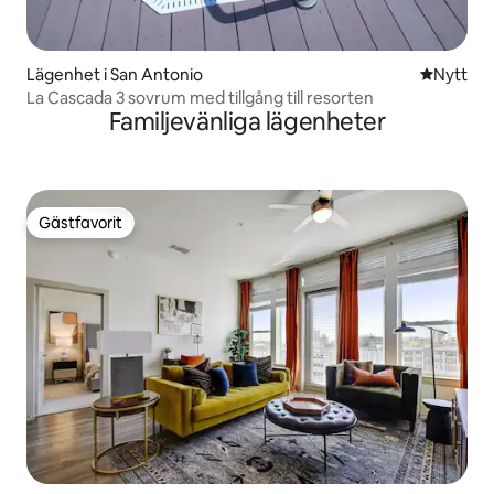
Lägenhet i San Antonio
Nytt ställ
Nytt
La Cascada 3 sovrum med tillgång till resorten
Familjevänliga lägenheter
Gästfavorit
Gästfavorit