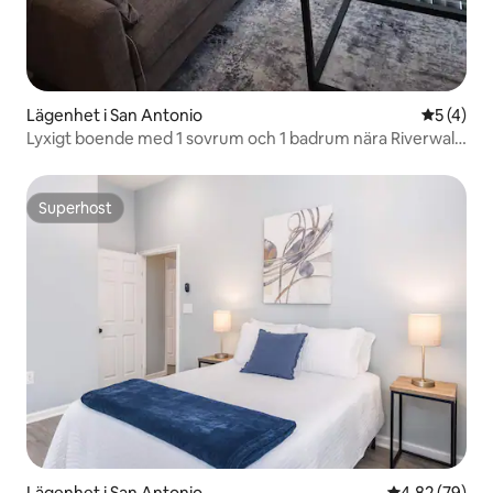
Lägenhet i San Antonio
5 av 5 i 
5 (4)
Lyxigt boende med 1 sovrum och 1 badrum nära Riverwalk
och The Pearl
Superhost
Superhost
Lägenhet i San Antonio
4,82 av 5 i g
4,82 (79)