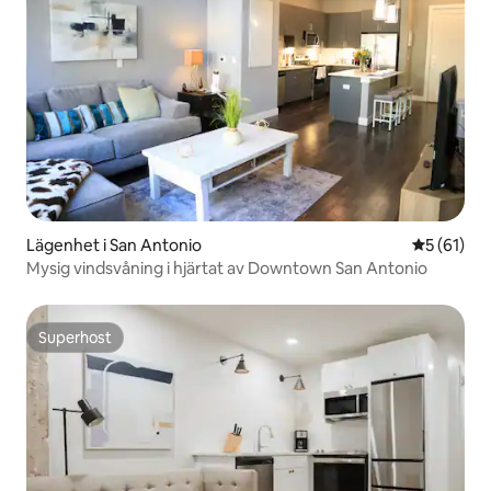
Lägenhet i San Antonio
5 av 5 i g
5 (61)
Mysig vindsvåning i hjärtat av Downtown San Antonio
Superhost
Superhost