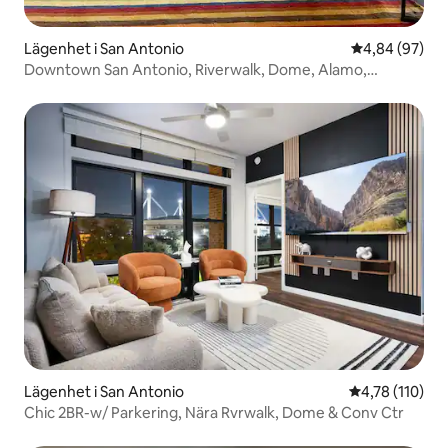
Lägenhet i San Antonio
4,84 av 5 i g
4,84 (97)
Downtown San Antonio, Riverwalk, Dome, Alamo,
promenad
Lägenhet i San Antonio
4,78 av 5 i ge
4,78 (110)
Chic 2BR-w/ Parkering, Nära Rvrwalk, Dome & Conv Ctr