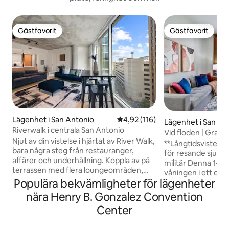
Gästfavorit
Gästfavorit
Gästfavorit
Gästfavorit
Lägenhet i San Antonio
4,92 av 5 i genomsnittligt bet
4,92 (116)
Lägenhet i San An
Riverwalk i centrala San Antonio
Vid floden | Gratis
Njut av din vistelse i hjärtat av River Walk,
Promenad till Pear
**Långtidsvistelse
bara några steg från restauranger,
för resande sjukv
affärer och underhållning. Koppla av på
militär Denna 1-BR-enhet ligger på 6:e
terrassen med flera loungeområden,
våningen i ett exkl
grillplats, gym öppet dygnet runt och en
Populära bekvämligheter för lägenheter
komplex nära alla
90 cm lång uppvärmd loungepool. I
platser! ✔ På Riverwalk, ca. 15 minuters
nära Henry B. Gonzalez Convention
närheten: 📍 River Walk – några steg
promenad till cen
Center
bort 🎭 Aztec Theater – 1 minuters
promenad till Pearl
promenad 🎟️ Majestic Theater – 5
minuters bilresa ti
minuters promenad 🛍️ Rivercenter Mall