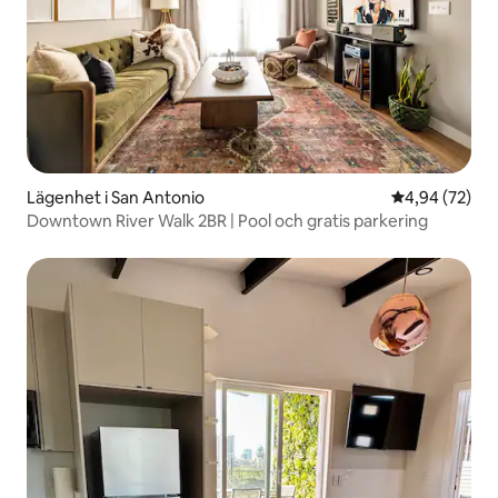
Lägenhet i San Antonio
4,94 av 5 i g
4,94 (72)
Downtown River Walk 2BR | Pool och gratis parkering