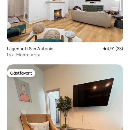
Lägenhet i San Antonio
4,91 av 5 i g
4,91 (33)
Lyx i Monte Vista
Gästfavorit
Gästfavorit