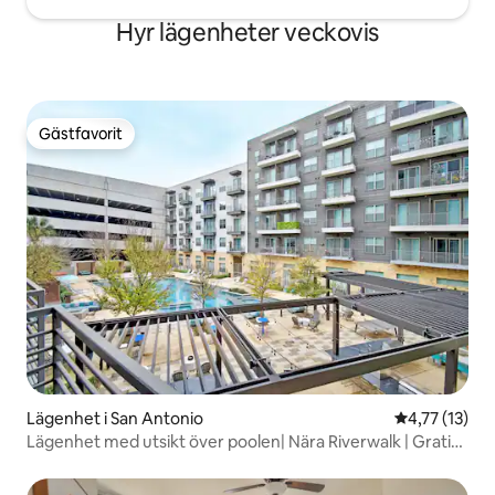
Hyr lägenheter veckovis
Gästfavorit
Gästfavorit
Lägenhet i San Antonio
4,77 av 5 i 
4,77 (13)
Lägenhet med utsikt över poolen| Nära Riverwalk | Gratis
parkering