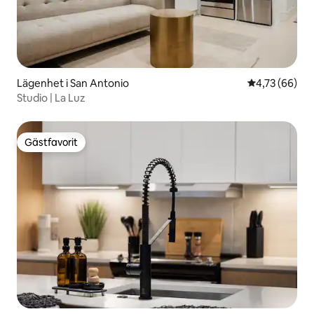
Lägenhet i San Antonio
4,73 av 5 i g
4,73 (66)
Studio | La Luz
Gästfavorit
Gästfavorit