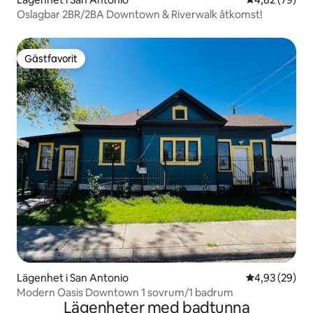
Oslagbar 2BR/2BA Downtown & Riverwalk åtkomst!
Gästfavorit
Gästfavorit
Lägenhet i San Antonio
4,93 av 5 i g
4,93 (29)
Modern Oasis Downtown 1 sovrum/1 badrum
Lägenheter med badtunna