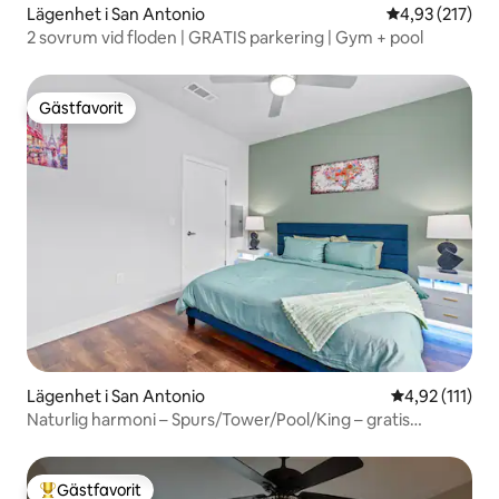
Lägenhet i San Antonio
4,93 av 5 i ge
4,93 (217)
2 sovrum vid floden | GRATIS parkering | Gym + pool
Gästfavorit
Gästfavorit
Lägenhet i San Antonio
4,92 av 5 i g
4,92 (111)
Naturlig harmoni – Spurs/Tower/Pool/King – gratis
parkering
Gästfavorit