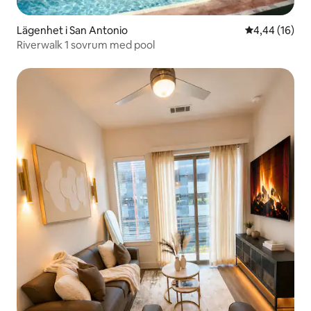
Lägenhet i San Antonio
4,44 av 5 i g
4,44 (16)
Riverwalk 1 sovrum med pool