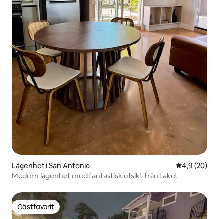
Lägenhet i San Antonio
4,9 av 5 i g
4,9 (20)
Modern lägenhet med fantastisk utsikt från taket
Gästfavorit
Gästfavorit