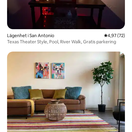
Lägenhet i San Antonio
4,97 av 5 i g
4,97 (72)
Texas Theater Style, Pool, River Walk, Gratis parkering