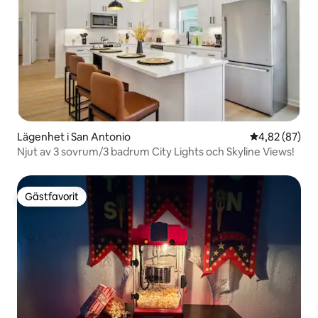
Lägenhet i San Antonio
4,82 av 5 i g
4,82 (87)
Njut av 3 sovrum/3 badrum City Lights och Skyline Views!
Gästfavorit
Gästfavorit