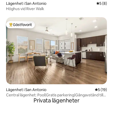
Lägenhet i San Antonio
5 av 5 i 
5 (8)
Höghus vid River Walk
Gästfavorit
Populär gästfavorit
Lägenhet i San Antonio
5 av 5 i g
5 (19)
Central lägenhet: Pool|Gratis parkering|Gångavstånd till
Privata lägenheter
Riverwalk