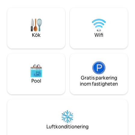
Convention Center 
– 5 minuters promenad 🎨 La Villita
SAT flygplats *** En smart telefon som
Historic Arts Village – 6 minuters
använder LATCH-AP
promenad 🏰 The Alamo – 9 minuters
tillgång till komp
promenad 🏢 Henry B. Gonzalez – 14
är i ***
minuters promenad 🏙️ Hemisfair – 15
minuters promenad
Kök
Wifi
Gratis parkering
Pool
inom fastigheten
Luftkonditionering