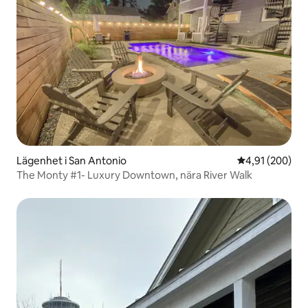
Lägenhet i San Antonio
4,91 av 5 i ge
4,91 (200)
The Monty #1- Luxury Downtown, nära River Walk