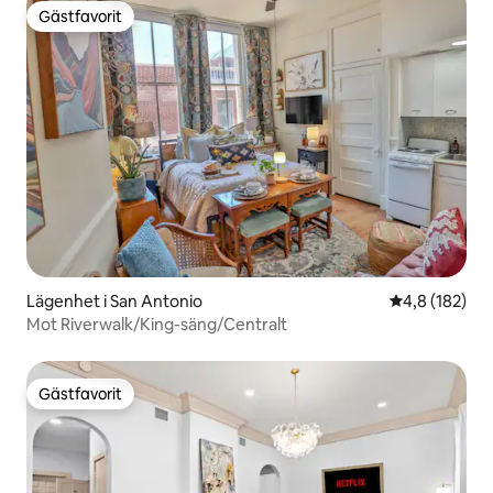
Gästfavorit
Gästfavorit
Lägenhet i San Antonio
4,8 av 5 i ge
4,8 (182)
Mot Riverwalk/King-säng/Centralt
Gästfavorit
Gästfavorit