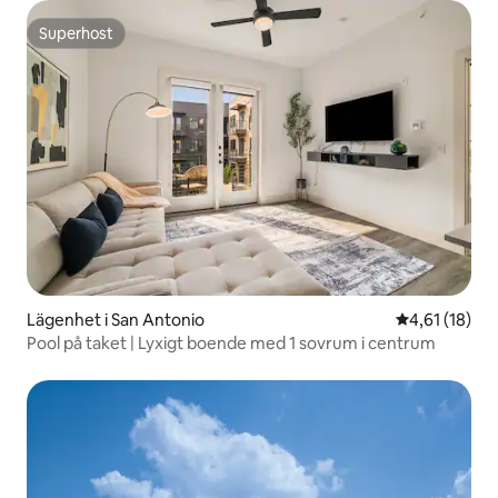
Superhost
Superhost
Lägenhet i San Antonio
4,61 av 5 i g
4,61 (18)
Pool på taket | Lyxigt boende med 1 sovrum i centrum