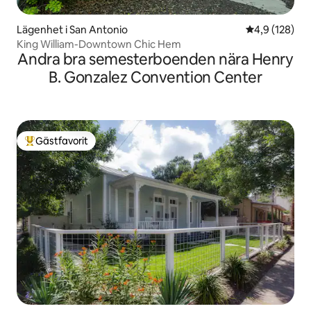
Lägenhet i San Antonio
4,9 av 5 i ge
4,9 (128)
King William-Downtown Chic Hem
Andra bra semesterboenden nära Henry
B. Gonzalez Convention Center
Gästfavorit
Populär gästfavorit