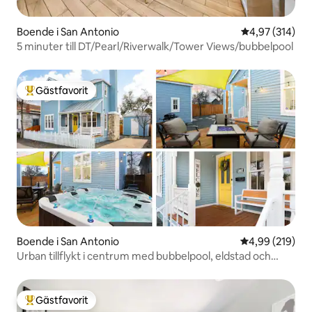
Boende i San Antonio
4,97 av 5 i ge
4,97 (314)
5 minuter till DT/Pearl/Riverwalk/Tower Views/bubbelpool
Gästfavorit
Populär gästfavorit
Boende i San Antonio
4,99 av 5 i ge
4,99 (219)
Urban tillflykt i centrum med bubbelpool, eldstad och
altan
Gästfavorit
Populär gästfavorit