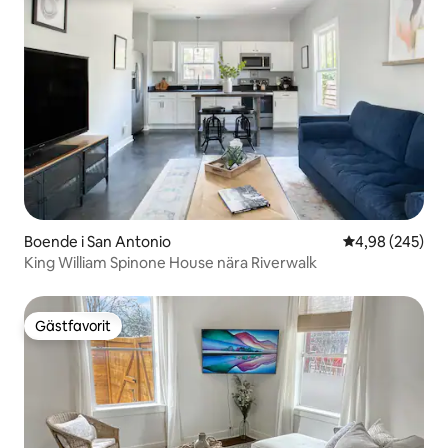
Boende i San Antonio
4,98 av 5 i ge
4,98 (245)
King William Spinone House nära Riverwalk
Gästfavorit
Gästfavorit