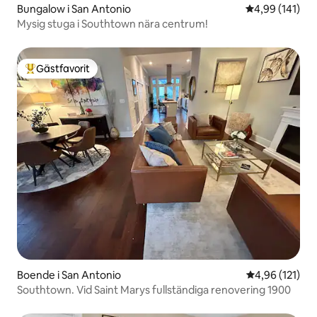
Bungalow i San Antonio
4,99 av 5 i ge
4,99 (141)
Mysig stuga i Southtown nära centrum!
Gästfavorit
Populär gästfavorit
Boende i San Antonio
4,96 av 5 i ge
4,96 (121)
Southtown. Vid Saint Marys fullständiga renovering 1900