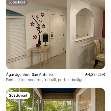
Superhost
Superhost
Ägarlägenhet i San Antonio
4,89 av 5 i ge
4,89 (259)
Fantastiskt, modernt, fridfullt, perfekt beläget
Gästfavorit
Gästfavorit