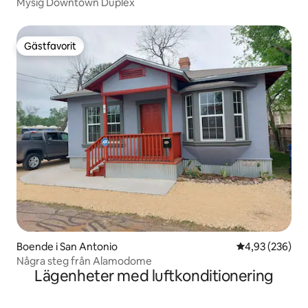
Mysig Downtown Duplex
Gästfavorit
Gästfavorit
Boende i San Antonio
4,93 av 5 i ge
4,93 (236)
Några steg från Alamodome
Lägenheter med luftkonditionering