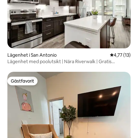
Lägenhet i San Antonio
4,77 av 5 i 
4,77 (13)
Lägenhet med poolutsikt | Nära Riverwalk | Gratis
parkering
Gästfavorit
Gästfavorit