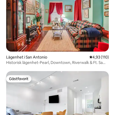
Lägenhet i San Antonio
4,93 av 5 i ge
4,93 (110)
Historisk lägenhet-Pearl, Downtown, Riverwalk & Ft. Sam-
#3
Gästfavorit
Gästfavorit