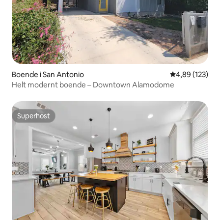
Boende i San Antonio
4,89 av 5 i ge
4,89 (123)
Helt modernt boende – Downtown Alamodome
Superhost
Superhost