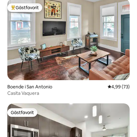
Gästfavorit
Populär gästfavorit
Boende i San Antonio
4,99 av 5 i g
4,99 (73)
Casita Vaquera
Gästfavorit
Gästfavorit