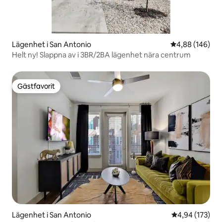
Lägenhet i San Antonio
4,88 av 5 i ge
4,88 (146)
Helt ny! Slappna av i 3BR/2BA lägenhet nära centrum
Gästfavorit
Gästfavorit
Lägenhet i San Antonio
4,94 av 5 i ge
4,94 (173)