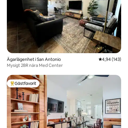
Ägarlägenhet i San Antonio
4,94 av 5 i ge
4,94 (143)
Mysigt 2BR nära Med Center
Gästfavorit
Populär gästfavorit