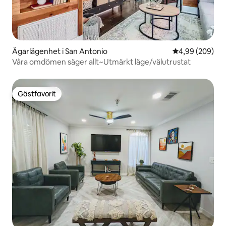
Ägarlägenhet i San Antonio
4,99 av 5 i ge
4,99 (209)
Våra omdömen säger allt~Utmärkt läge/välutrustat
Gästfavorit
Gästfavorit