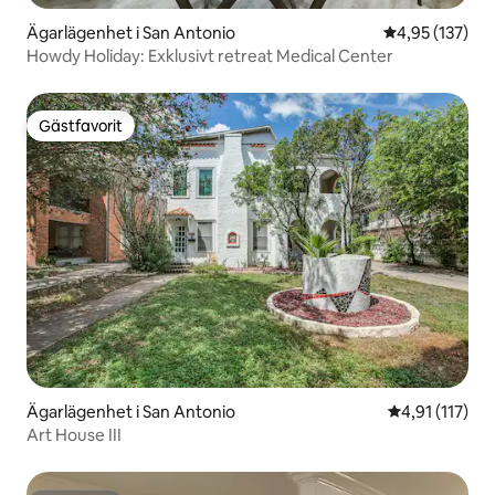
Ägarlägenhet i San Antonio
4,95 av 5 i ge
4,95 (137)
Howdy Holiday: Exklusivt retreat Medical Center
Gästfavorit
Gästfavorit
Ägarlägenhet i San Antonio
4,91 av 5 i g
4,91 (117)
Art House III