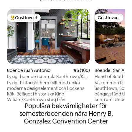
Gästfavorit
Gästfavorit
Populär gästfavorit
Gästfavorit
Boende i San Antonio
5 av 5 i genomsnittligt bet
5 (100)
Boende i San Anto
Lyxigt boende i centrala Southtown/King
Heart of Southtow
William
Hängmatta | King 
Lyxigt historiskt hem fyllt med unika
Välkommen till vå
moderna designelement och kockens
Southtown, South 
kök. Beläget i historiska King
gångavstånd till 
William/Southtown steg från
centrum! Under vi
Populära bekvämligheter för
restauranger, barer och parker. •Henry
av vår varma och 
B. Gonzalez Convention Center: 5
badtunna. <b>Vårt boende
semesterboenden nära Henry B.
minuters bilresa/16 minuters promenad
erbjuder</b> - Pri
Gonzalez Convention Center
(0,8 miles) •The Pearl: 9 minuters bilresa
hängmatta, grill oc
(4,1 miles) • Alamodome: 4 minuters
Välkomnande boen