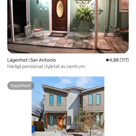
Lägenhet i San Antonio
4,88 av 5 i ge
4,88 (117)
Härligt pensionat i hjärtat av centrum.
Superhost
Superhost