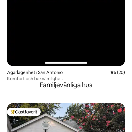
Ägarlägenhet i San Antonio
5 av 5 i g
5 (20)
Komfort och bekvämlighet.
Familjevänliga hus
Gästfavorit
Populär gästfavorit