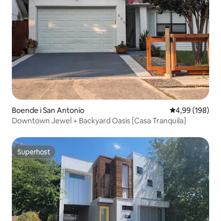
Boende i San Antonio
4,99 av 5 i ge
4,99 (198)
Downtown Jewel + Backyard Oasis [Casa Tranquila]
Superhost
Superhost