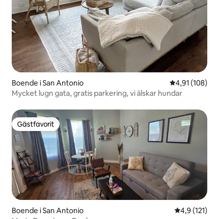
Boende i San Antonio
4,91 av 5 i ge
4,91 (108)
Mycket lugn gata, gratis parkering, vi älskar hundar
Gästfavorit
Gästfavorit
Boende i San Antonio
4,9 av 5 i g
4,9 (121)