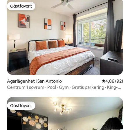
Gästfavorit
Gästfavorit
Ägarlägenhet i San Antonio
4,86 av 5 i g
4,86 (92)
Centrum 1 sovrum · Pool · Gym · Gratis parkering · King-
säng
Gästfavorit
Gästfavorit