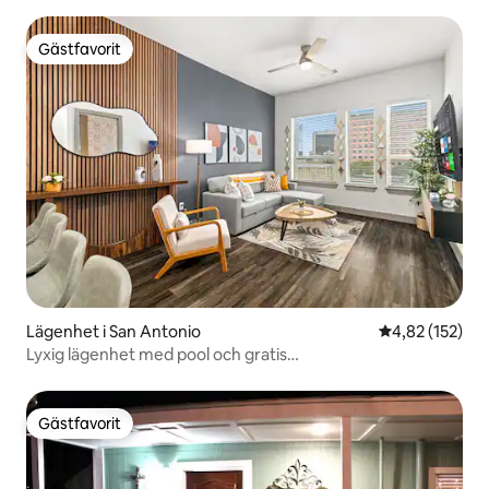
Gästfavorit
Gästfavorit
Lägenhet i San Antonio
4,82 av 5 i ge
4,82 (152)
Lyxig lägenhet med pool och gratis
parkering•Gångavstånd till Riverwalk
Gästfavorit
Gästfavorit