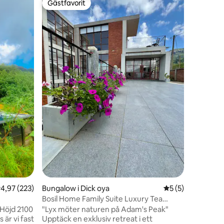
Gästfavorit
Gästfavorit
fertil la
bördig la
blandning
skönhet. 
bakgrund 
utformat 
upp till 
varm kopp
fridfulla
Stugan ä
moderna 
privat kö
TV-områd
avkopplan
en
,97 av 5 i genomsnittligt betyg, 223 omdömen
4,97 (223)
Bungalow i Dick oya
5 av 5 i genomsni
5 (5)
Bosil Home Family Suite Luxury Tea
Estate-tillflyktsort
Höjd 2100
"Lyx möter naturen på Adam's Peak"
Upptäck en exklusiv retreat i ett