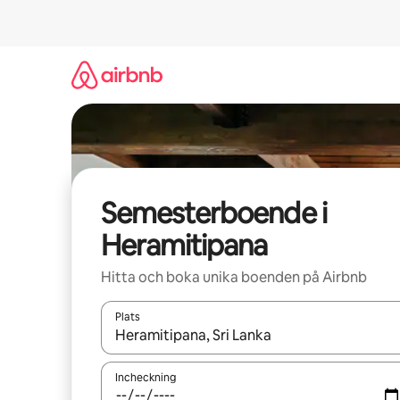
Hoppa
till
innehåll
Semesterboende i
Heramitipana
Hitta och boka unika boenden på Airbnb
Plats
När resultaten är tillgängliga kan du navigera me
Incheckning