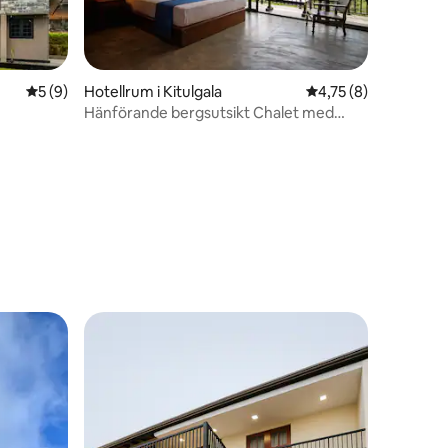
5 av 5 i genomsnittligt betyg, 9 omdömen
5 (9)
Hotellrum i Kitulgala
4,75 av 5 i genomsni
4,75 (8)
Hänförande bergsutsikt Chalet med
frukost
en