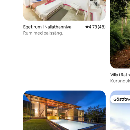
Eget rum i Nallathanniya
4,73 av 5 i genomsnit
4,73 (48)
Rum med pallssäng.
Villa i Ra
Kurunduke
Gästfavo
Gästfavo