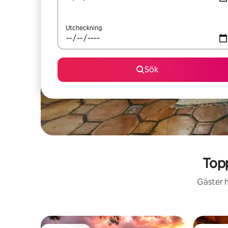
Utcheckning
Sök
Top
Gäster h