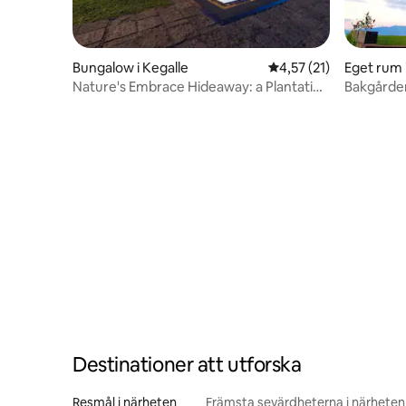
Bungalow i Kegalle
4,57 av 5 i genomsnit
4,57 (21)
Eget rum 
Nature's Embrace Hideaway: a Plantation
Bungalow
Destinationer att utforska
Resmål i närheten
Främsta sevärdheterna i närheten