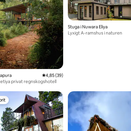
Stuga i Nuwara Eliya
tligt betyg, 48 omdömen
Lyxigt A-ramshus i naturen
tnapura
4,85 av 5 i genomsnittligt betyg, 39 omdöm
4,85 (39)
tiya privat regnskogshotell
rit
rit