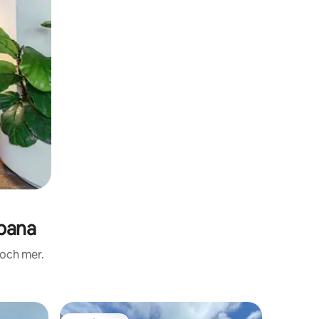
pana
 och mer.
Stuga i M