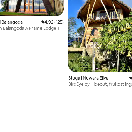
tligt betyg, 21 omdömen
i Balangoda
4,92 av 5 i genomsnittligt betyg, 125 omdöm
4,92 (125)
Bakgården Balangoda A Frame Lodge 1
Stuga i Nuwara Eliya
4
BirdEye by Hideout, frukost ing