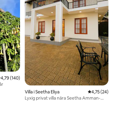
en
,79 av 5 i genomsnittligt betyg, 140 omdömen
4,79 (140)
år
Villa i Seetha Eliya
4,75 av 5 i genomsnit
4,75 (24)
Lyxig privat villa nära Seetha Amman-
templet