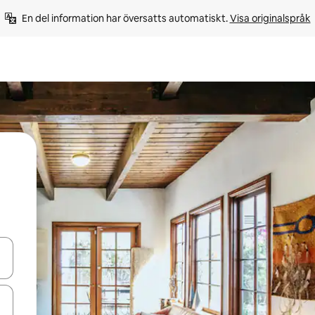
En del information har översatts automatiskt. 
Visa originalspråk
d upp- och nedåtpilarna eller utforska genom att trycka eller svepa.