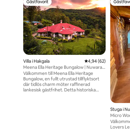
Gästfavorit
Gästfavo
Gästfavorit
Gästfavo
Villa i Hakgala
4,94 av 5 i genomsnit
4,94 (62)
Meena Ella Heritage Bungalow | Nuwara
Eliya
Välkommen till Meena Ella Heritage
Bungalow, en fullt utrustad tillflyktsort
där tidlös charm möter raffinerad
lankesisk gästfrihet. Detta historiska
boende ligger bara 20 minuter från
Nuwara Eliyas centrum och mittemot de
ikoniska botaniska trädgårdarna Hakgala
Stuga i Nu
och erbjuder en lugn och exklusiv
Micro Woo
tillflyktsort. Meena Ella har ett utmärkt
Välkommen
läge för att utforska Horton Plains
Lovers Le
(Världens ände), Ambewela Farm,