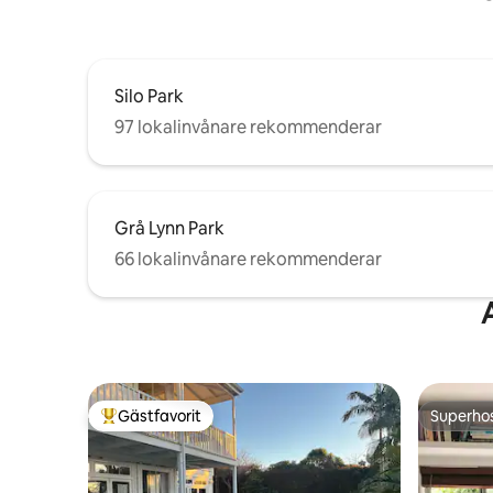
Silo Park
97 lokalinvånare rekommenderar
Grå Lynn Park
66 lokalinvånare rekommenderar
Gästfavorit
Superho
Populär gästfavorit
Superho