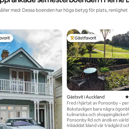
åller med: Dessa boenden har höga betyg för plats, renlighet
avorit
Gästfavorit
gästfavorit
Populär gästfavorit
tligt betyg, 28 omdömen
Gästsvit i Auckland
4
Fred i hjärtat av Ponsonby – pe
Bokstavligen bara några ögonbl
kulinariska och shoppingläcker
Ponsonby Rd och ändå en värld
Inbäddat bland vår trädgård o