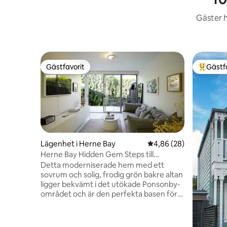
Gäster h
Gästfavorit
Gästf
Gästfavorit
Populär 
Lägenhet i Herne Bay
4,86 av 5 i genomsnit
4,86 (28)
Herne Bay Hidden Gem Steps till
Ponsonby och stränder
Detta moderniserade hem med ett
sovrum och solig, frodig grön bakre altan
ligger bekvämt i det utökade Ponsonby-
området och är den perfekta basen för
att bo runt stadens utkant. Tillsammans
med parkering på plats och snabb
tillgång SH1, är det bara några steg till