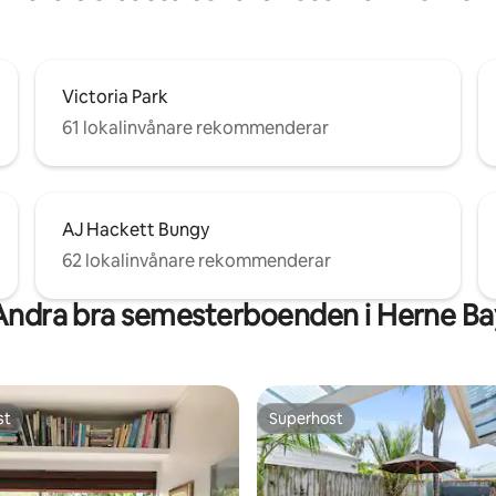
Victoria Park
61 lokalinvånare rekommenderar
AJ Hackett Bungy
62 lokalinvånare rekommenderar
Andra bra semesterboenden i Herne Ba
st
Superhost
st
Superhost