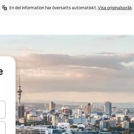
En del information har översatts automatiskt. 
Visa originalspråk
e
d upp- och nedåtpilarna eller utforska genom att trycka eller svepa.