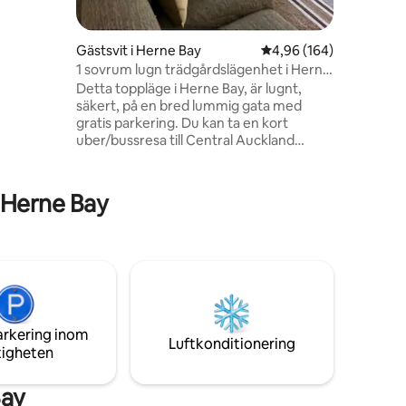
servat är
tid i
Gästsvit i Herne Bay
4,96 av 5 i genomsnitt
4,96 (164)
 bekväm
1 sovrum lugn trädgårdslägenhet i Herne
samt ett
Bay
Detta toppläge i Herne Bay, är lugnt,
kan njuta
en
säkert, på en bred lummig gata med
sikt.
gratis parkering. Du kan ta en kort
llgänglig.
uber/bussresa till Central Auckland
ter.
affärsdistrikt, eller kaféer/restauranger i
närliggande Waterfront-områden. Alla
motorvägsramper ligger inom en kort
 Herne Bay
bilresa. Topprankade Herne Bay kaféer,
boutiquebutiker och frisörer ligger inom
gångavstånd. Populära Herne Bay
badstrand ligger en kort promenad bort,
och andra små vikar. Fånga fantastisk
utsikt över solnedgången, medan du
kopplar av på kvällen.
arkering inom
Luftkonditionering
tigheten
Bay