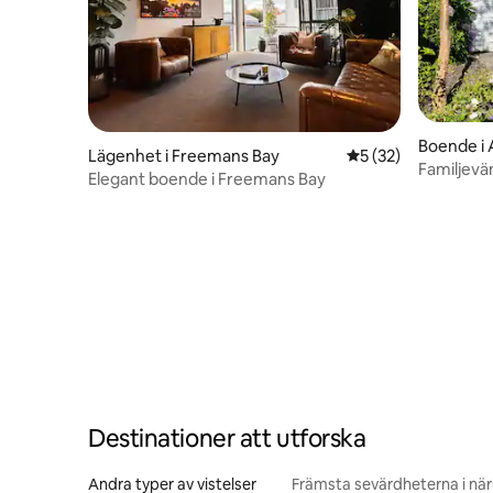
Boende i 
Lägenhet i Freemans Bay
5 av 5 i genomsnit
5 (32)
Familjevä
Elegant boende i Freemans Bay
Destinationer att utforska
Andra typer av vistelser
Främsta sevärdheterna i nä