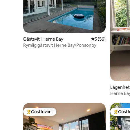
Gästsvit i Herne Bay
5 av 5 i genomsnit
5 (56)
Rymlig gästsvit Herne Bay/Ponsonby
Lägenhet 
Herne Ba
Gästfavorit
Gästf
Populär gästfavorit
Populär 