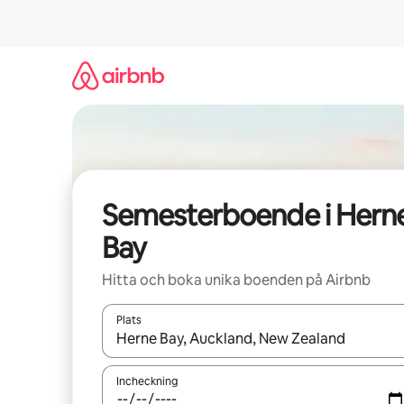
Hoppa
till
innehåll
Semesterboende i Hern
Bay
Hitta och boka unika boenden på Airbnb
Plats
När resultaten är tillgängliga kan du navigera me
Incheckning