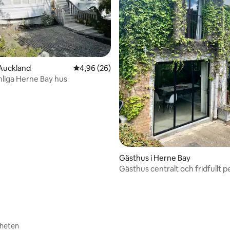
Auckland
4,96 av 5 i genomsnittligt betyg, 26 omdöm
4,96 (26)
tligt betyg, 32 omdömen
nliga Herne Bay hus
Gästhus i Herne Bay
Gästhus centralt och fridfullt p
stadsmiljö
rheten