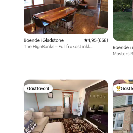
Boende i Gladstone
4,95 av 5 i genomsnitt
4,95 (658)
The HighBanks – Full frukost inkl.
Boende i
Lakeview!
Masters R
sommarä
Gästfavorit
Gästf
Gästfavorit
Populär 