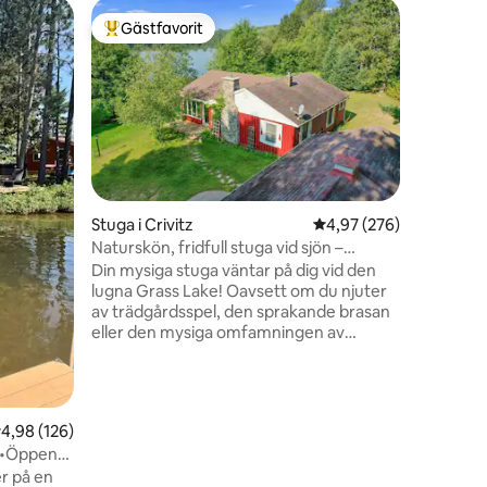
Boende i 
Gästfavorit
Gästfav
Populär gästfavorit
Gästfav
Boende vi
Historisk
vid Whitef
kajakpad
utanför y
nära Esca
och Marquette 
utanför U
en
områden 
Stuga i Crivitz
4,97 av 5 i genomsnitt
4,97 (276)
så kan var
Naturskön, fridfull stuga vid sjön –
Detta bo
vedspis
Din mysiga stuga väntar på dig vid den
och en bä
lugna Grass Lake! Oavsett om du njuter
personer
av trädgårdsspel, den sprakande brasan
eller den mysiga omfamningen av
vedspisen, är detta utrymme
genomtänkt utformat för din nästa
familjesemester eller fridfulla soloutflykt.
Njut av den fantastiska utsikten över sjön
,98 av 5 i genomsnittligt betyg, 126 omdömen
4,98 (126)
från bryggan, altanen eller året-runt-
I•Öppen
rummet. Fördjupa dig i ett utrymme som
r på en
är utformat för att skapa kontakter och