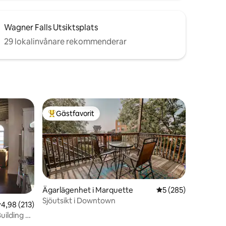
Wagner Falls Utsiktsplats
29 lokalinvånare rekommenderar
Gästfavorit
Populär gästfavorit
Ägarlägenhet i Marquette
5 av 5 i genomsnitt
5 (285)
Sjöutsikt i Downtown
en
,98 av 5 i genomsnittligt betyg, 213 omdömen
4,98 (213)
uilding –