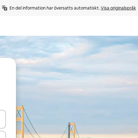
En del information har översatts automatiskt. 
Visa originalspråk
d upp- och nedåtpilarna eller utforska genom att trycka eller svepa.