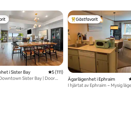
rit
Gästfavorit
rit
Populär gästfavorit
ligt betyg, 131 omdömen
het i Sister Bay
5 av 5 i genomsnittligt betyg, 111 omdöm
5 (111)
| Downtown Sister Bay | Door
Ägarlägenhet i Ephraim
4
I hjärtat av Ephraim ~ Mysig lä