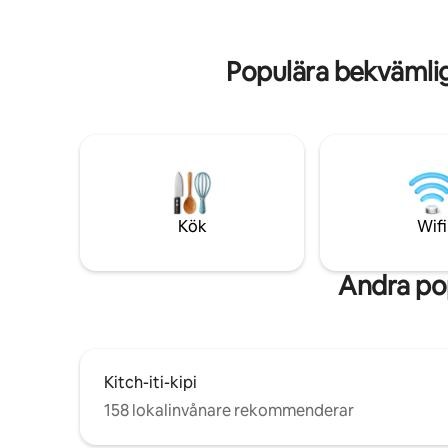
atmosfären hemifrån på denna fridfulla
berömda P
plats kommer att inspirera dig att
Lakeshor
återvända år efter år. Denna stuga är en
Populära bekvämli
del av Wood Haven Estate. ***Begränsad
tillgång till sjön på grund av låga
vattennivåer.
Kök
Wifi
Andra pop
Kitch-iti-kipi
158 lokalinvånare rekommenderar