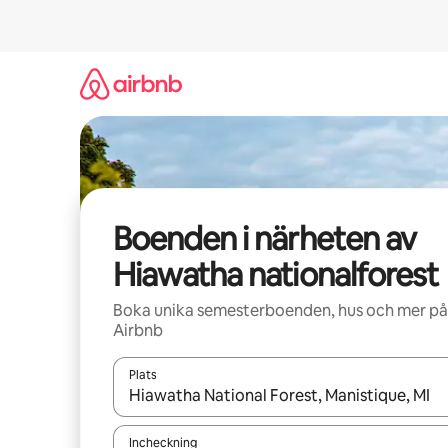
Hoppa
till
innehåll
Boenden i närheten av
Hiawatha nationalforest
Boka unika semesterboenden, hus och mer på
Airbnb
Plats
När resultaten är tillgängliga kan du navigera me
Incheckning