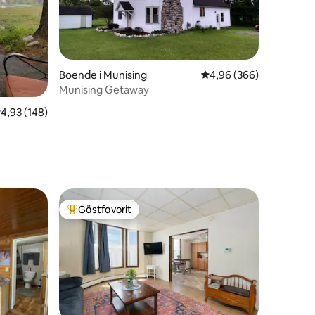
Boende i Munising
4,96 av 5 i genomsnitt
4,96 (366)
Munising Getaway
en
,93 av 5 i genomsnittligt betyg, 148 omdömen
4,93 (148)
Gästfavorit
Populär gästfavorit