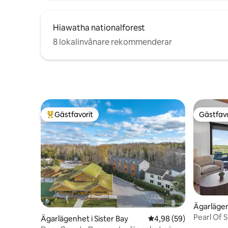
Hiawatha nationalforest
8 lokalinvånare rekommenderar
Gästfavorit
Gästfavo
Populär gästfavorit
Gästfavo
Ägarlägen
Pearl Of 
Ägarlägenhet i Sister Bay
4,98 av 5 i genomsnit
4,98 (59)