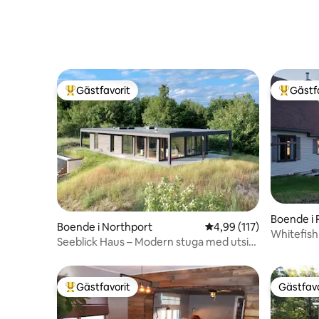
Gästfavorit
Gästf
Populär gästfavorit
Populär 
Boende i 
Boende i Northport
4,99 av 5 i genomsnitt
4,99 (117)
Whitefis
Seeblick Haus – Modern stuga med utsikt
över vattnet
Gästfavorit
Gästfavo
Populär gästfavorit
Gästfavo