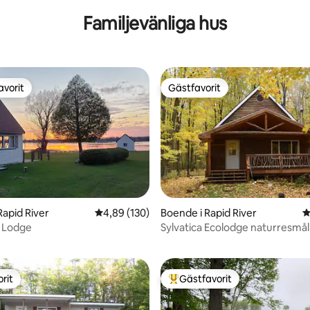
Familjevänliga hus
avorit
Gästfavorit
gästfavorit
Gästfavorit
Rapid River
4,89 av 5 i genomsnittligt betyg, 130 omdöm
4,89 (130)
Boende i Rapid River
4
ligt betyg, 117 omdömen
h Lodge
Sylvatica Ecolodge naturresmål
rit
Gästfavorit
rit
Populär gästfavorit