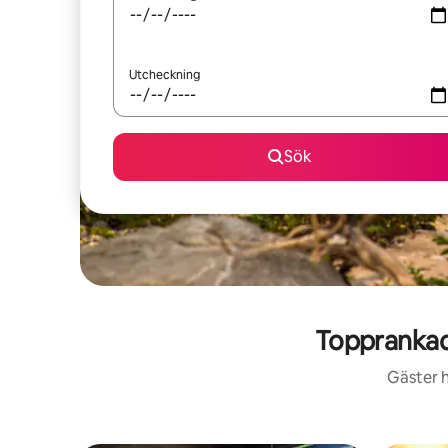
Utcheckning
Sök
Topprankad
Gäster h