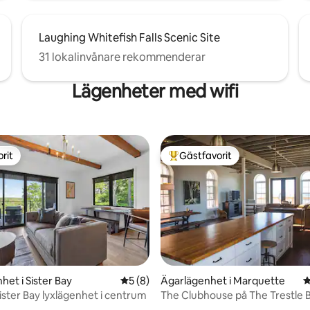
Laughing Whitefish Falls Scenic Site
31 lokalinvånare rekommenderar
Lägenheter med wifi
rit
Gästfavorit
rit
Populär gästfavorit
het i Sister Bay
5 av 5 i genomsnittligt betyg, 8 omdöm
5 (8)
Ägarlägenhet i Marquette
4
Sister Bay lyxlägenhet i centrum
The Clubhouse på The Trestle B
tligt betyg, 59 omdömen
Downtown