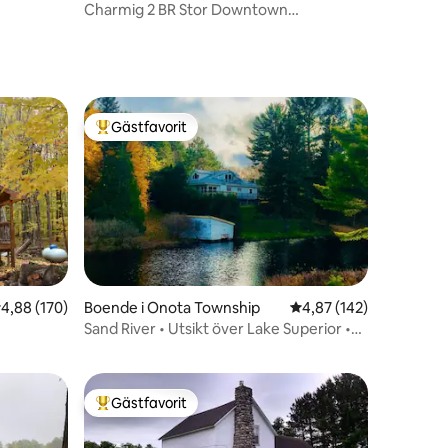
n
Charmig 2 BR Stor Downtown
Privatlägenhet.
Gästfavorit
Populär gästfavorit
en
,88 av 5 i genomsnittligt betyg, 170 omdömen
4,88 (170)
Boende i Onota Township
4,87 av 5 i genomsnitt
4,87 (142)
Sand River • Utsikt över Lake Superior •
Kajaker • Bastu
Gästfavorit
Populär gästfavorit