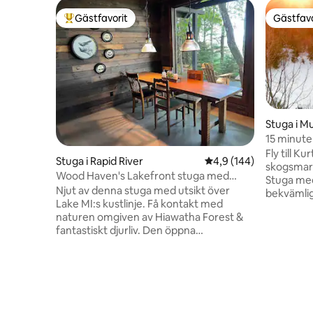
Gästfavorit
Gästfavo
Populär gästfavorit
Gästfavo
Stuga i M
15 minuter
stuga me
Fly till K
Stuga i Rapid River
4,9 av 5 i genomsnitt
4,9 (144)
skogsmark
Wood Haven's Lakefront stuga med
Stuga med
fantastisk utsikt
Njut av denna stuga med utsikt över
bekvämlig
Lake MI:s kustlinje. Få kontakt med
vitvaror i 
naturen omgiven av Hiawatha Forest &
mikrovågs
fantastiskt djurliv. Den öppna
med en u
planlösningen och den konstnärliga
personer.
designen skapar en mysig atmosfär.
öppen spi
Sovplats för 4 på loft sovrum & 1 på
leksaker 
soffan där nere. Fullt utrustat kök och
fiskesjöa
golvvärme. Inkluderar tvättmaskin och
lederna, 
torktumlare. Den välkomnande
och kajakp