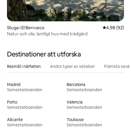
Stuga i El Berrueco
4,98 av 5 i g
4,98 (92)
Natur och vila: lantligt hus med trädgård
Destinationer att utforska
Resmål i närheten
Andra typer av vistelser
Främsta sevär
Madrid
Barcelona
Semesterboenden
Semesterboenden
Porto
Valencia
Semesterboenden
Semesterboenden
Alicante
Toulouse
Semesterboenden
Semesterboenden