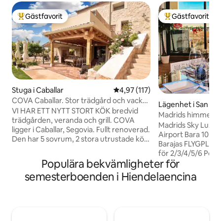
Gästfavorit
Gästfavorit
Populär gästfavorit
Populär gästfavor
Stuga i Caballar
4,97 av 5 i genomsnittligt bet
4,97 (117)
COVA Caballar. Stor trädgård och vackra
Lägenhet i San Se
solnedgångar
VI HAR ETT NYTT STORT KÖK bredvid
los Reyes
Madrids himmel Ly
trädgården, veranda och grill. COVA
min flygplats
Madrids Sky Luxur
ligger i Caballar, Segovia. Fullt renoverad.
Airport Bara 10 mi
Den har 5 sovrum, 2 stora utrustade kök,
Barajas FLYGPLAT
en terrass, en trädgård med veranda, 2
för 2/3/4/5/6 Personer. Up
separata vardagsrum, 3 badrum, toalett
Populära bekvämligheter för
duplex som omdefi
och WiFi-anslutning. Det ligger 5 km från
Detta fantastiska
semesterboenden i Hiendelaencina
Turégano. Och också mycket nära
avantgarde-desig
platser som Hoces del Duratón, La
belysning. Från f
Granja, Pedraza, Valsaín och Segovia
oändlighetseffekte
Capital. Kapacitet som omfattas av
tappa andan, vilke
gällande epidemiologiska bestämmelser.
kontakt med horis