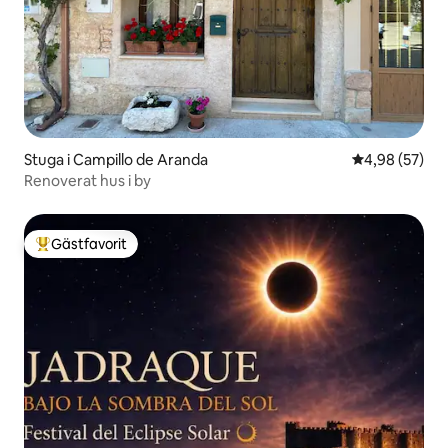
Stuga i Campillo de Aranda
4,98 av 5 i g
4,98 (57)
Renoverat hus i by
Gästfavorit
Populär gästfavorit