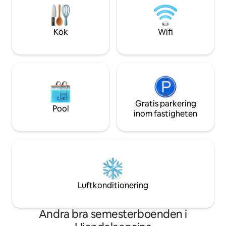
Registreringsnummer C.R.-40/720
utstrålar elegans o
upplevelse som ko
Kök
Wifi
Gratis parkering
Pool
inom fastigheten
Luftkonditionering
Andra bra semesterboenden i