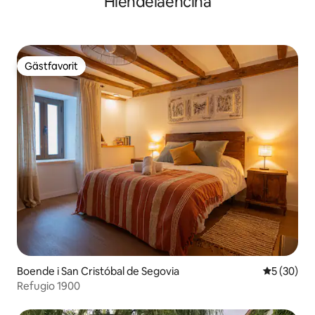
Hiendelaencina
Gästfavorit
Gästfavorit
Boende i San Cristóbal de Segovia
5 av 5 i g
5 (30)
Refugio 1900