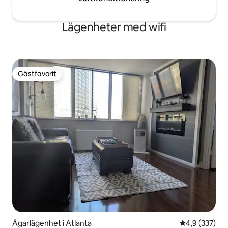
Lägenheter med wifi
Gästfavorit
Gästfavorit
Ägarlägenhet i Atlanta
4,9 av 5 i ge
4,9 (337)