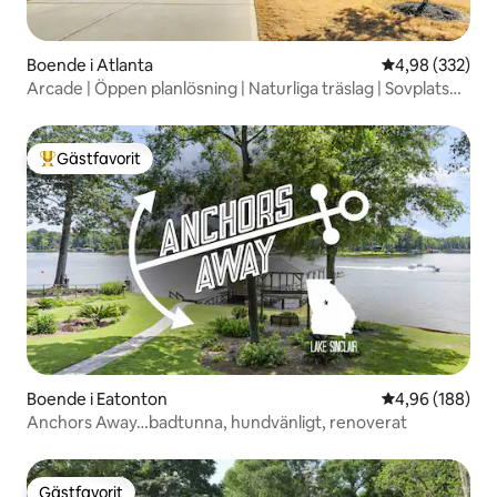
Boende i Atlanta
4,98 av 5 i ge
4,98 (332)
Arcade | Öppen planlösning | Naturliga träslag | Sovplatser
för 10
Gästfavorit
Populär gästfavorit
Boende i Eatonton
4,96 av 5 i ge
4,96 (188)
Anchors Away…badtunna, hundvänligt, renoverat
Gästfavorit