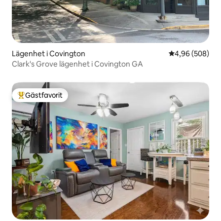
Lägenhet i Covington
4,96 av 5 i ge
4,96 (508)
Clark's Grove lägenhet i Covington GA
Gästfavorit
Populär gästfavorit