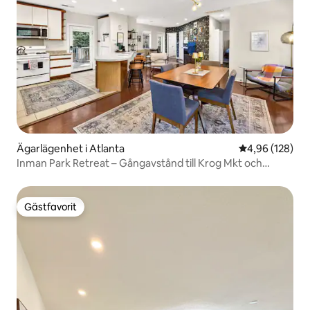
Ägarlägenhet i Atlanta
4,96 av 5 i ge
4,96 (128)
Inman Park Retreat – Gångavstånd till Krog Mkt och
Beltline
Gästfavorit
Gästfavorit