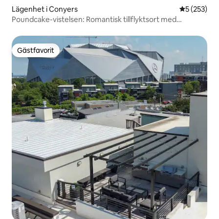
Lägenhet i Conyers
5 av 5 i ge
5 (253)
Poundcake-vistelsen: Romantisk tillflyktsort med
bubbelpool
Gästfavorit
Gästfavorit