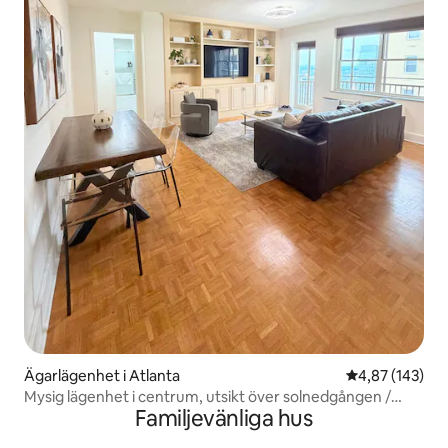
Ägarlägenhet i Atlanta
4,87 av 5 i ge
4,87 (143)
Mysig lägenhet i centrum, utsikt över solnedgången /
Familjevänliga hus
dubbelsäng / 22:a våningen