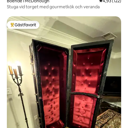
Boende i McDonough
4,93 av 5 i ge
4,93 (122)
Stuga vid torget med gourmetkök och veranda
Gästfavorit
Populär gästfavorit