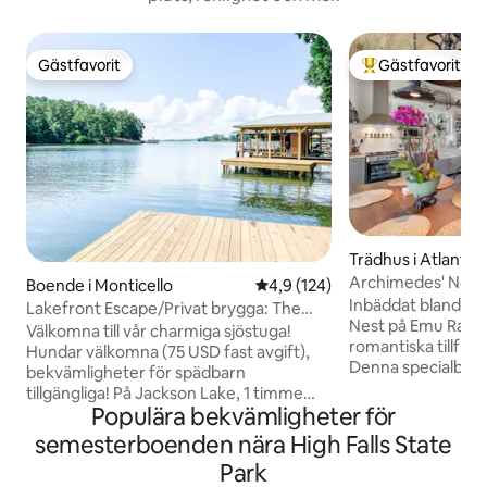
Gästfavorit
Gästfavorit
Gästfavorit
Populär gästfavor
Trädhus i Atlanta
Archimedes' Nest
Boende i Monticello
4,9 av 5 i genomsnittligt bet
4,9 (124)
Inbäddat bland tr
Lakefront Escape/Privat brygga: The
Nest på Emu Ranch
Dogwood Cottage
Välkomna till vår charmiga sjöstuga!
romantiska tillfly
Hundar välkomna (75 USD fast avgift),
Denna specialbyg
bekvämligheter för spädbarn
utformats för avko
tillgängliga! På Jackson Lake, 1 timme
komplett med spec
Populära bekvämligheter för
från Atlanta, är vår stuga med privat
för att göra din v
brygga (med kajaker - två vuxna och en
semesterboenden nära High Falls State
utsikt över trädto
barnstorlek) det perfekta stället att
Park
från varje fönster
koppla av. Med fotoklara möbler,