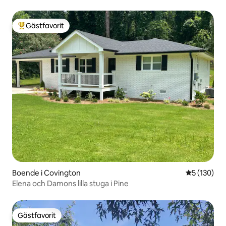
Gästfavorit
Populär gästfavorit
Boende i Covington
5 av 5 i ge
5 (130)
Elena och Damons lilla stuga i Pine
Gästfavorit
Gästfavorit