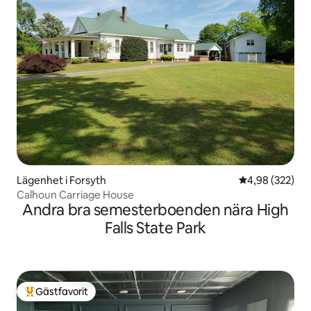
Lägenhet i Forsyth
4,98 av 5 i ge
4,98 (322)
Calhoun Carriage House
Andra bra semesterboenden nära High
Falls State Park
Gästfavorit
Populär gästfavorit