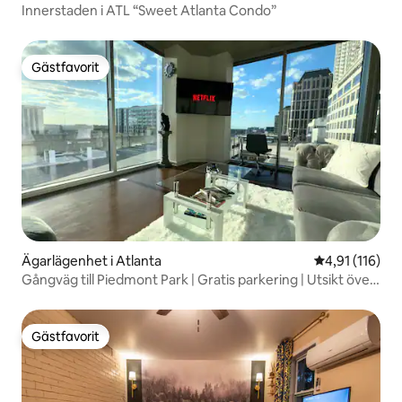
Innerstaden i ATL “Sweet Atlanta Condo”
Gästfavorit
Gästfavorit
Ägarlägenhet i Atlanta
4,91 av 5 i g
4,91 (116)
Gångväg till Piedmont Park | Gratis parkering | Utsikt över
staden
Gästfavorit
Gästfavorit