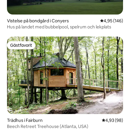
Vistelse på bondgård i Conyers
4,95 av 5 i ge
4,95 (146)
Hus på landet med bubbelpool, spelrum och lekplats
Gästfavorit
Gästfavorit
Trädhus i Fairburn
4,93 av 5 i g
4,93 (98)
Beech Retreet Treehouse (Atlanta, USA)