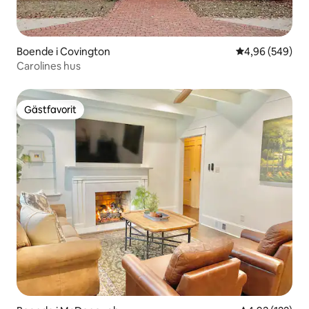
Boende i Covington
4,96 av 5 i ge
4,96 (549)
Carolines hus
Gästfavorit
Gästfavorit