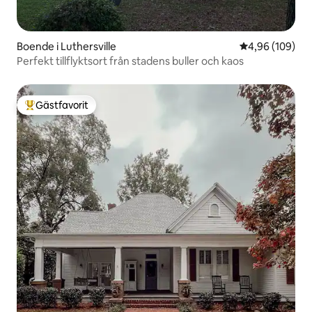
Boende i Luthersville
4,96 av 5 i ge
4,96 (109)
Perfekt tillflyktsort från stadens buller och kaos
Gästfavorit
Populär gästfavorit