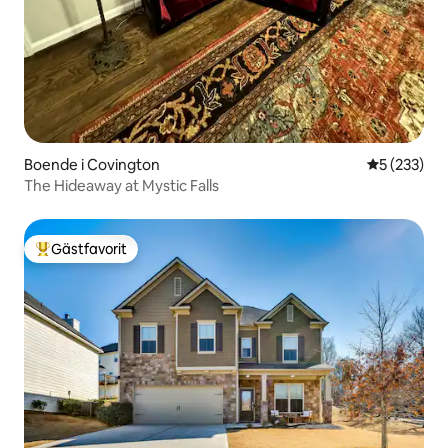
Boende i Covington
5 av 5 i ge
5 (233)
The Hideaway at Mystic Falls
Gästfavorit
Populär gästfavorit