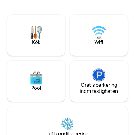
av emun, kalkoner
sängkläder i vit bomull och linne och
som strövar omkring 
subtil antik inredning utstrålar vår stuga
lugnt och privat,
en varm atmosfär som får dig att känna
till East Atlanta Vi
dig som hemma. Inga vilda fester eller
hetaste grannskap
droganvändning. Våra grannar förtjänar
inte att höra eller känna lukten av något
nonsens. Tack!
Kök
Wifi
Gratis parkering
Pool
inom fastigheten
Luftkonditionering