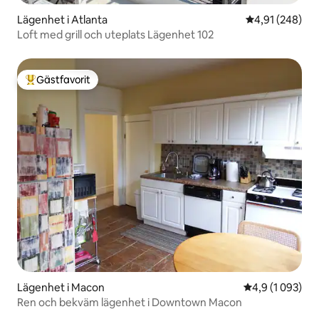
Lägenhet i Atlanta
4,91 av 5 i ge
4,91 (248)
Loft med grill och uteplats Lägenhet 102
Gästfavorit
Populär gästfavorit
Lägenhet i Macon
4,9 av 5 i geno
4,9 (1 093)
Ren och bekväm lägenhet i Downtown Macon