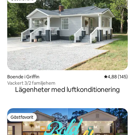
Gästfavorit
Boende i Griffin
4,88 av 5 i ge
4,88 (145)
Vackert 3/2 familjehem
Lägenheter med luftkonditionering
Gästfavorit
Gästfavorit