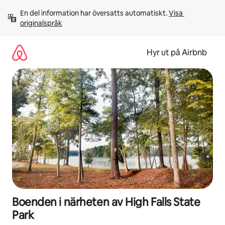
Hoppa
En del information har översatts automatiskt. 
Visa 
till
originalspråk
innehåll
Hyr ut på Airbnb
Boenden i närheten av High Falls State
Park