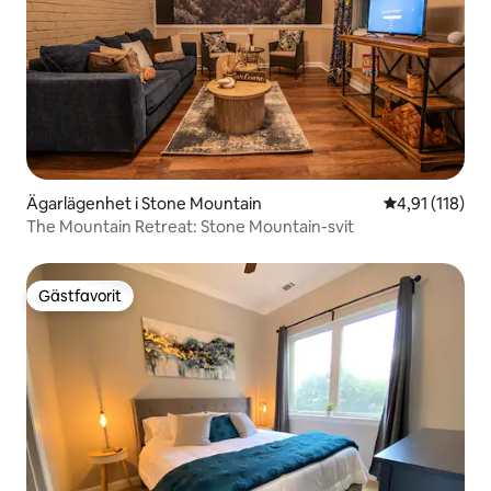
Ägarlägenhet i Stone Mountain
4,91 av 5 i g
4,91 (118)
The Mountain Retreat: Stone Mountain-svit
Gästfavorit
Gästfavorit