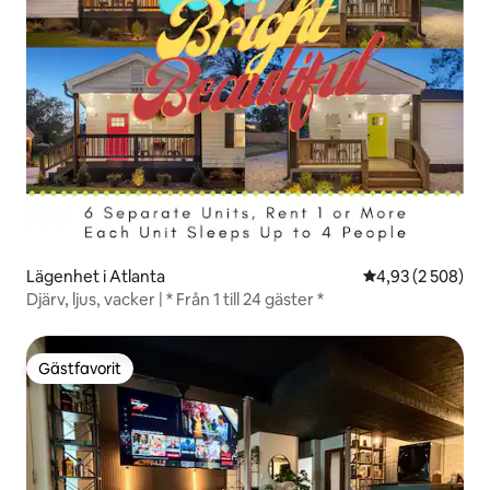
Lägenhet i Atlanta
4,93 av 5 i geno
4,93 (2 508)
Djärv, ljus, vacker | * Från 1 till 24 gäster *
Gästfavorit
Gästfavorit