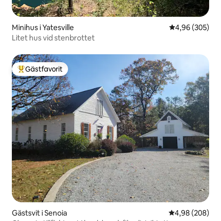
Minihus i Yatesville
4,96 av 5 i ge
4,96 (305)
Litet hus vid stenbrottet
Gästfavorit
Populär gästfavorit
Gästsvit i Senoia
4,98 av 5 i ge
4,98 (208)