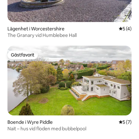
Lägenhet i Worcestershire
5 av 5 i 
5 (4)
The Granary vid Humblebee Hall
Gästfavorit
Gästfavorit
Boende i Wyre Piddle
5 av 5 i 
5 (7)
Nait – hus vid floden med bubbelpool