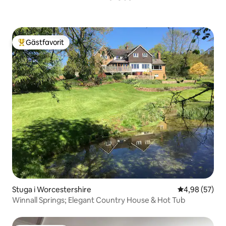
Gästfavorit
Populär gästfavorit
Stuga i Worcestershire
4,98 av 5 i g
4,98 (57)
Winnall Springs; Elegant Country House & Hot Tub