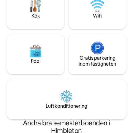
njuta av en fullstä
trerätters måltid e
söndagsstek. Det 
Kök
Wifi
mittemot och omg
Gratis parkering
Pool
inom fastigheten
Luftkonditionering
Andra bra semesterboenden i
Himbleton