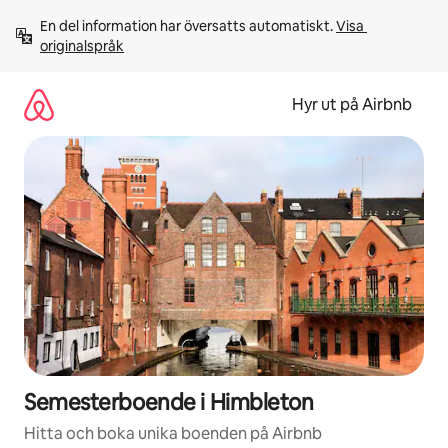
Hoppa
En del information har översatts automatiskt. 
Visa 
till
originalspråk
innehåll
Hyr ut på Airbnb
Semesterboende i Himbleton
Hitta och boka unika boenden på Airbnb