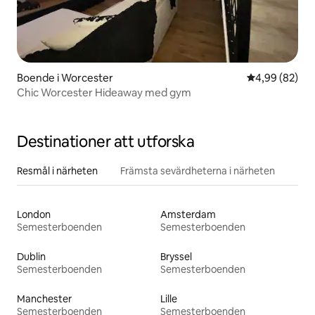
Boende i Worcester
4,99 av 5 i g
4,99 (82)
Chic Worcester Hideaway med gym
Destinationer att utforska
Resmål i närheten
Främsta sevärdheterna i närheten
London
Amsterdam
Semesterboenden
Semesterboenden
Dublin
Bryssel
Semesterboenden
Semesterboenden
Manchester
Lille
Semesterboenden
Semesterboenden