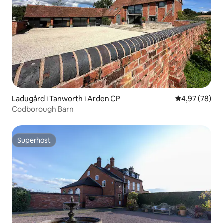
Ladugård i Tanworth i Arden CP
4,97 av 5 i g
4,97 (78)
Codborough Barn
Superhost
Superhost