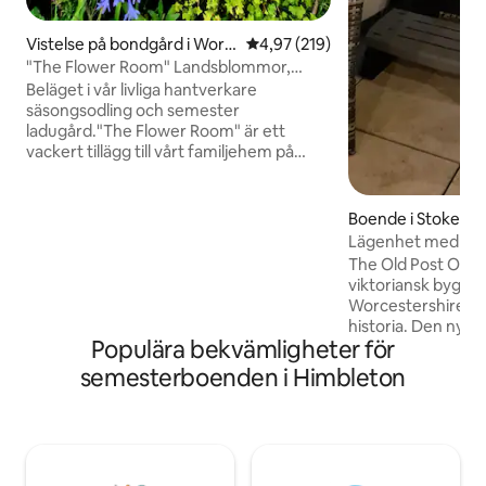
Vistelse på bondgård i Worc
4,97 av 5 i genomsnittligt bet
4,97 (219)
estershire
"The Flower Room" Landsblommor,
Landsutsikt.
Beläget i vår livliga hantverkare
säsongsodling och semester
ladugård."The Flower Room" är ett
vackert tillägg till vårt familjehem på
landsbygden med ett välutrustat kök,
härligt vardagsrum och terrass. Njut av
fantastisk utsikt över landet när det
Boende i Stoke He
gäller Bredon Hill. Worcester, The
Lägenhet med pri
Malverns, The Cotswolds och
The Old Post Offi
Shakespears Stratford alla inom räckhåll.
viktoriansk byggn
Droitwich Spa är en enkel promenad
Worcestershire s
längs kanalen för pubar, butiker och
historia. Den nya
restauranger. Lokal pub som serverar
Populära bekvämligheter för
med privat bubbelp
mat 2 minuters promenad bort. Husdjur
Fresco-matplats 
semesterboenden i Himbleton
efter överenskommelse, TV, Wifi,
stämningsbelysnin
Parkering.
perfekta stället fö
varva ner. Det fin
och restauranger i
en gourmetrestau