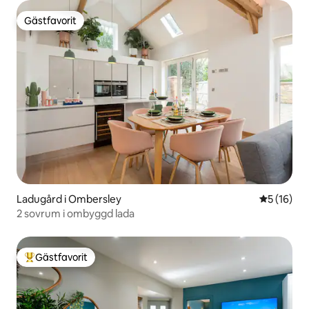
Gästfavorit
Gästfavorit
Ladugård i Ombersley
5 av 5 i g
5 (16)
2 sovrum i ombyggd lada
Gästfavorit
Populär gästfavorit