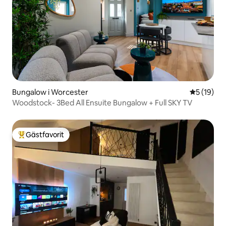
Bungalow i Worcester
5 av 5 i g
5 (19)
Woodstock- 3Bed All Ensuite Bungalow + Full SKY TV
Gästfavorit
Populär gästfavorit