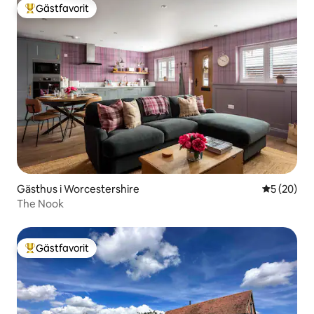
Gästfavorit
Populär gästfavorit
Gästhus i Worcestershire
5 av 5 i g
5 (20)
The Nook
Gästfavorit
Populär gästfavorit