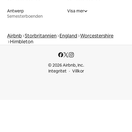
Antwerp
Visa mer
Semesterboenden
Airbnb
Storbritannien
England
Worcestershire
Himbleton
© 2026 Airbnb, Inc.
Integritet
Villkor