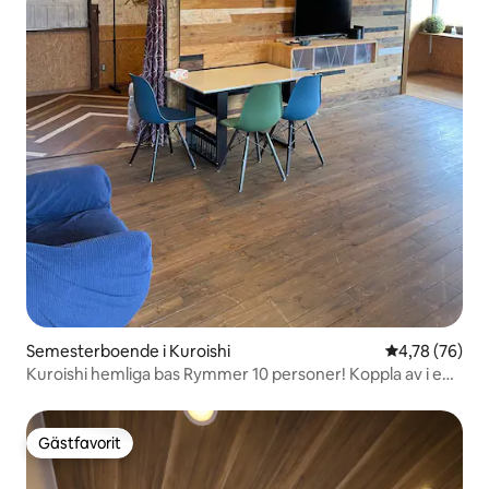
Semesterboende i Kuroishi
4,78 av 5 i g
4,78 (76)
Kuroishi hemliga bas Rymmer 10 personer! Koppla av i en
lugn miljö
Gästfavorit
Gästfavorit