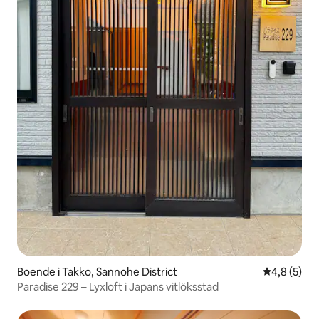
Boende i Takko, Sannohe District
4,8 av 5 i 
4,8 (5)
Paradise 229 – Lyxloft i Japans vitlöksstad