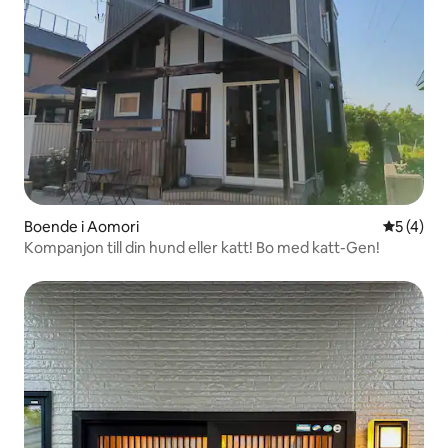
Boende i Aomori
5 av 5 i 
5 (4)
Kompanjon till din hund eller katt! Bo med katt-Gen!