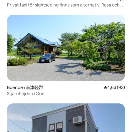
Privat taxi för sightseeing finns som alternativ. Resa och
boende vid Towadako Oirase, Hachinohe och Hakkoda
Airbnb-upplevelse publicerad
Boende i 南津軽郡
4,63 av 5 i g
4,63 (93)
Stjärnhöjden i Ooni