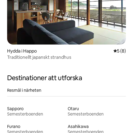
Hydda i Happo
5 av 5 i 
5 (8)
Traditionellt japanskt strandhus
Destinationer att utforska
Resmål i närheten
Sapporo
Otaru
Semesterboenden
Semesterboenden
Furano
Asahikawa
Semesterboenden
Semesterboenden