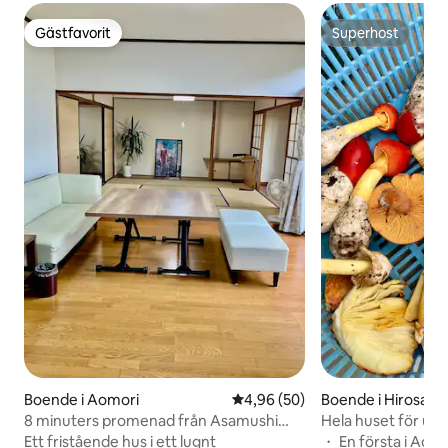
Gästfavorit
Superhost
Gästfavorit
Superhost
Boende i Aomori
4,96 av 5 i genomsnittligt bet
4,96 (50)
Boende i Hirosaki
8 minuters promenad från Asamushi
Hela huset för uth
Onsen-stationen! Ett lugnt fristående
uppleva Tsugarus n
Ett fristående hus i ett lugnt
・ En första i Aom