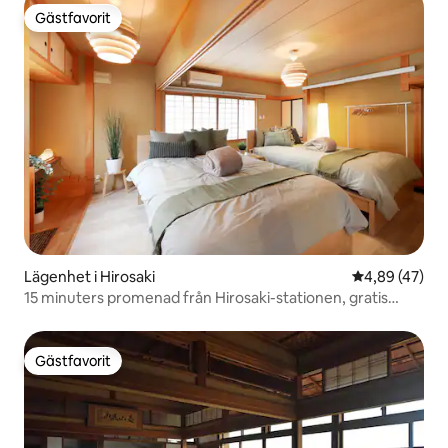
Gästfavorit
Gästfavorit
Lägenhet i Hirosaki
4,89 av 5 i g
4,89 (47)
15 minuters promenad från Hirosaki-stationen, gratis
parkering | 55 kvm för upp till 4 personer | Bra förbindelser
till körsbärsblomfestivalen och Nebuta | Gästernas
favorit...
Gästfavorit
Gästfavorit