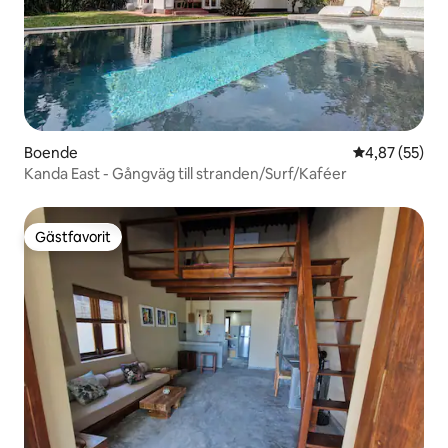
Boende
4,87 av 5 i g
4,87 (55)
Kanda East - Gångväg till stranden/Surf/Kaféer
Gästfavorit
Gästfavorit