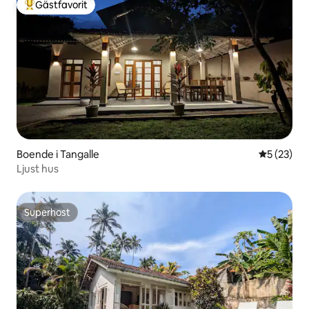
Gästfavorit
Populär gästfavorit
Boende i Tangalle
5 av 5 i g
5 (23)
Ljust hus
Superhost
Superhost