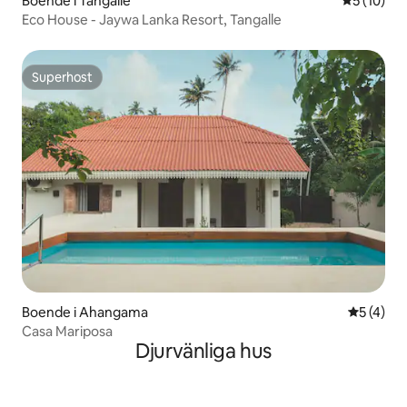
Boende i Tangalle
5 av 5 i g
5 (10)
Eco House - Jaywa Lanka Resort, Tangalle
Superhost
Superhost
Boende i Ahangama
5 av 5 i 
5 (4)
Casa Mariposa
Djurvänliga hus