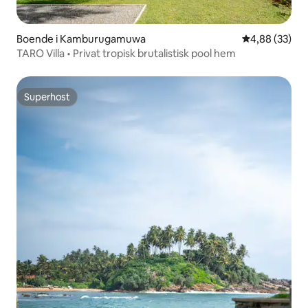
Boende i Kamburugamuwa
4,88 av 5 i g
4,88 (33)
TARO Villa • Privat tropisk brutalistisk pool hem
Superhost
Superhost