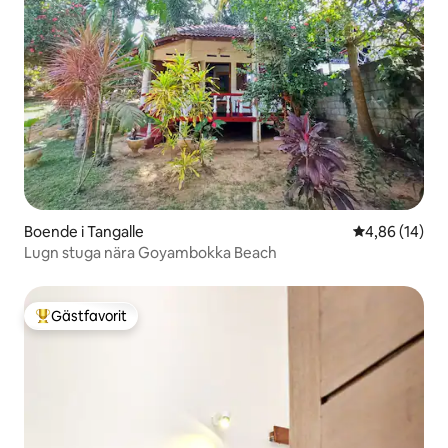
Boende i Tangalle
4,86 av 5 i g
4,86 (14)
Lugn stuga nära Goyambokka Beach
Gästfavorit
Populär gästfavorit