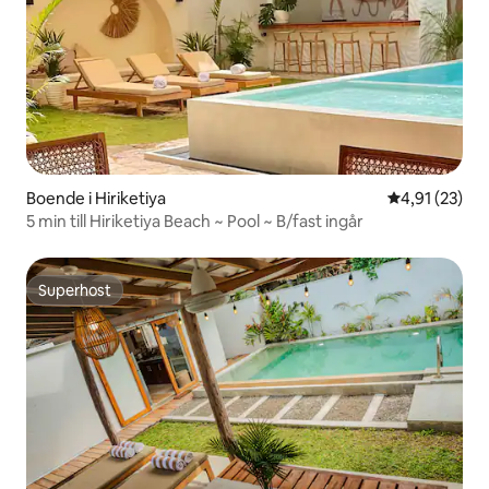
Boende i Hiriketiya
4,91 av 5 i g
4,91 (23)
5 min till Hiriketiya Beach ~ Pool ~ B/fast ingår
Superhost
Superhost