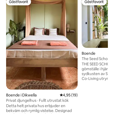
Gästfavorit
Gästfavorit
Gästfavorit
Gästfavorit
Boende
The Seed School
THE SEED SCHOOL ä
gömställe i hjärtat
sydkusten av Sri L
Co-Living utrymme
medvetna resenä
sinnesutsikt, unga
bredare perspekti
Boende i Dikwella
4,95 av 5 i genomsnittligt be
4,95 (19)
Samarbetsutrymme
Privat djungelhus · Fullt utrustat kök
rymligt, lugnande,
Detta helt privata hus erbjuder en
hemifrån. Med The Seed SCHOOL
bekväm och rymlig vistelse. Designad
hoppas vi kunna va