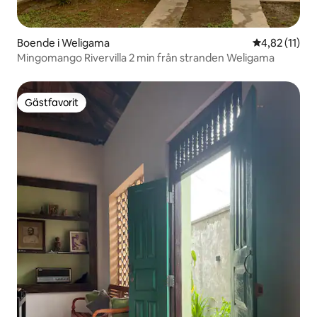
Boende i Weligama
4,82 av 5 i 
4,82 (11)
Mingomango Rivervilla 2 min från stranden Weligama
Gästfavorit
Gästfavorit