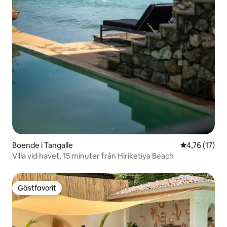
Boende i Tangalle
4,76 av 5 i g
4,76 (17)
Villa vid havet, 15 minuter från Hiriketiya Beach
Gästfavorit
Gästfavorit