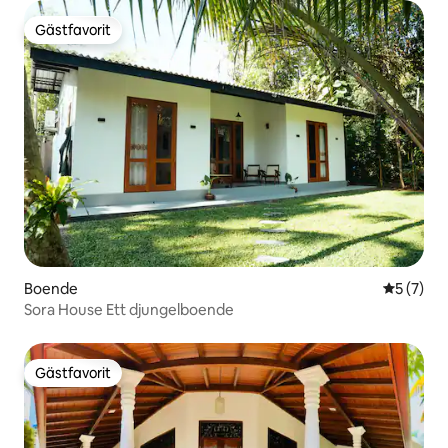
Gästfavorit
Gästfavorit
Boende
5 av 5 i 
5 (7)
Sora House Ett djungelboende
Gästfavorit
Gästfavorit