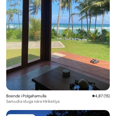
Boende i Polgahamulla
4,87 av 5 i g
4,87 (15)
Samudra stuga nära Hiriketiya