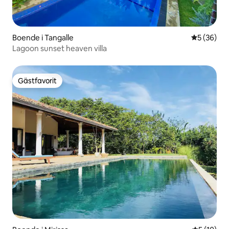
Boende i Tangalle
5 av 5 i g
5 (36)
Lagoon sunset heaven villa
Gästfavorit
Gästfavorit