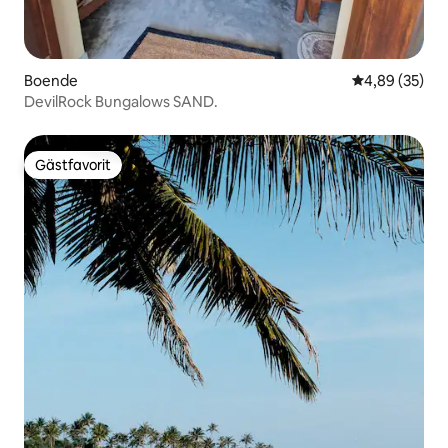
Boende
4,89 av 5 i g
4,89 (35)
DevilRock Bungalows SAND.
Gästfavorit
Gästfavorit