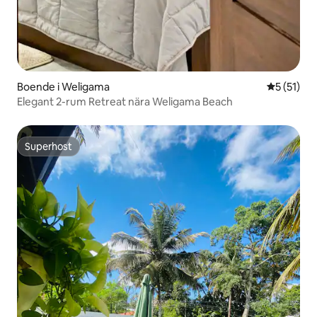
Boende i Weligama
5 av 5 i g
5 (51)
Elegant 2-rum Retreat nära Weligama Beach
Superhost
Superhost