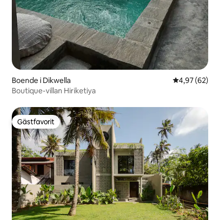
Boende i Dikwella
4,97 av 5 i g
4,97 (62)
Boutique-villan Hiriketiya
Gästfavorit
Gästfavorit