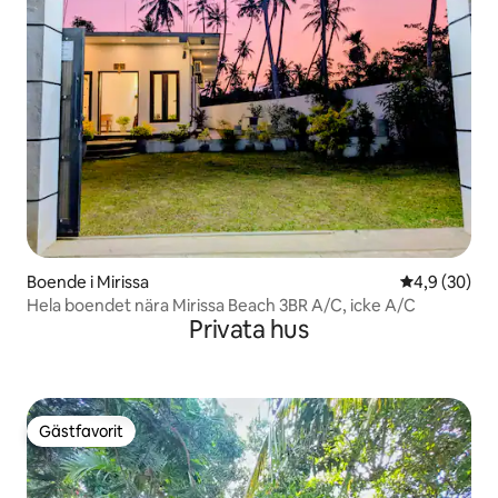
Boende i Mirissa
4,9 av 5 i g
4,9 (30)
Hela boendet nära Mirissa Beach 3BR A/C, icke A/C
Privata hus
Gästfavorit
Gästfavorit