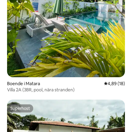
Boende i Matara
4,89 av 5 i g
4,89 (18)
Villa 2A (3BR, pool, nära stranden)
Superhost
Superhost