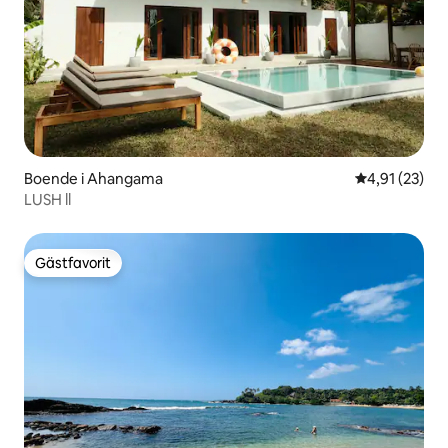
Boende i Ahangama
4,91 av 5 i g
4,91 (23)
LUSH ll
Gästfavorit
Gästfavorit