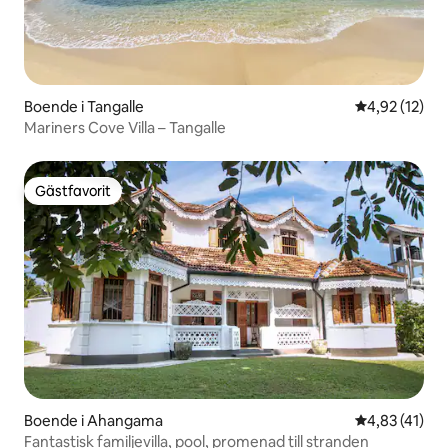
Boende i Tangalle
4,92 av 5 i g
4,92 (12)
Mariners Cove Villa – Tangalle
Gästfavorit
Gästfavorit
Boende i Ahangama
4,83 av 5 i g
4,83 (41)
Fantastisk familjevilla, pool, promenad till stranden