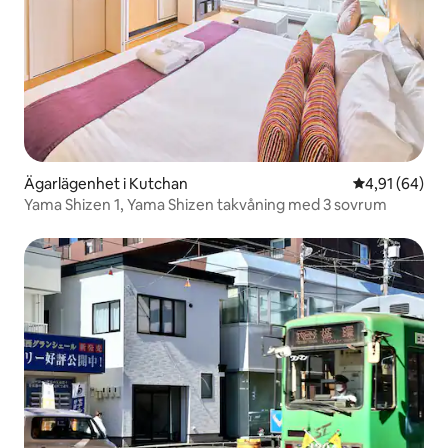
Ägarlägenhet i Kutchan
4,91 av 5 i g
4,91 (64)
Yama Shizen 1, Yama Shizen takvåning med 3 sovrum