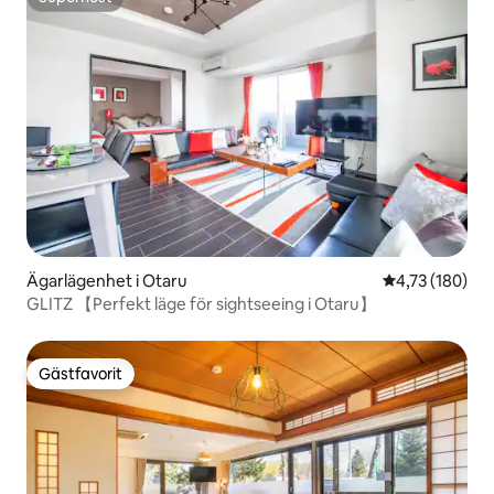
Superhost
Ägarlägenhet i Otaru
4,73 av 5 i ge
4,73 (180)
GLITZ 【Perfekt läge för sightseeing i Otaru】
Gästfavorit
Gästfavorit