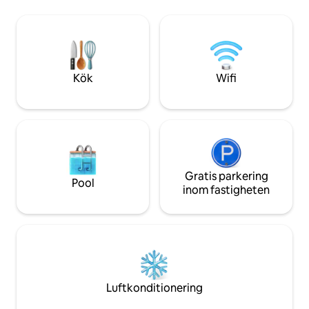
gärna höra från er ^ ^ Biluthyrnin
vackra. *Det finns också en
till en extra avgift
direktbusshållplats från Chitose flygplats
erbjudande efter
på 2 minuters promenadavstånd. * Vi
gäster billigt.Turi
rekommenderar också en promenad i
fördubblas!Indivi
Nakajima Park. * Det finns också många
försäkring + parker
närbutiker. * Det finns också
Kök
Wifi
till lägenheten. Fordonet är Subaru,
köksutrustning, så det kan användas för
EXIGA (7-sits) me
långtidsvistelser och arbetsresor. * Det
vintervägssäker
finns många myntparkeringsplatser i
för gäster som vill
närheten. Nakajima Park
sightseeing!※ Vänl
rekommenderas också för jogging. (Det
meddelande till v
finns en japansk trädgård, en damm där
^ ~ Måltidsintroduktion (Sushi, Ramen,
du kan åka båt, konserthallen Kitara,
Genghis Khan) ~ Sä
etc.) Om du gillar sake kan du även
Gratis parkering
Pool
(hundspann, fiske,
besöka "Chitose Tsuru Sake Museum" i
inom fastigheten
japanska sötsaker,
anslutning till Nijo-marknaden. Nakajima
teceremoni, sushi-
Park ligger mycket nära
introducera en män
tunnelbanestationen och är en bra plats
såsom kulturella u
för en promenad. Det finns också en
Japan!Tveka inte a
naturlig varm källa i närheten. (Om du vill
Boendets adress: 4
ta ett stort bad i stadens centrum, Jas
Chuo Ward, Chuo 
Mack Plaza, finns det också mat och
Luftkonditionering
bastu) Det finns också många
restauranger när du går mot Susukino.