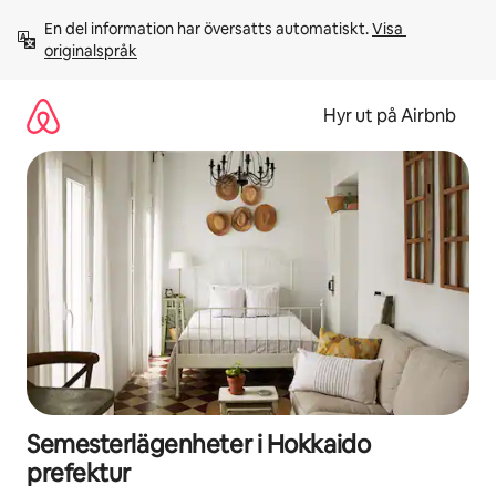
Hoppa
En del information har översatts automatiskt. 
Visa 
till
originalspråk
innehåll
Hyr ut på Airbnb
Semesterlägenheter i Hokkaido
prefektur