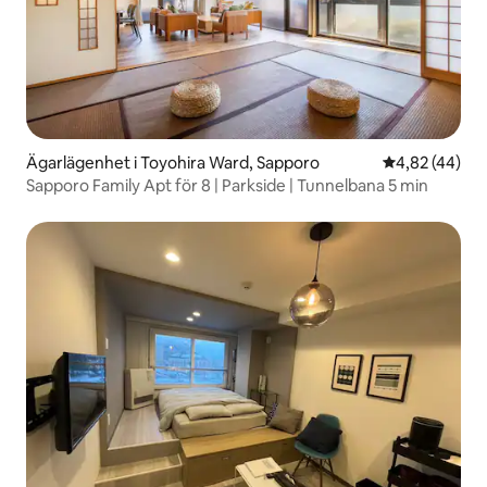
Ägarlägenhet i Toyohira Ward, Sapporo
4,82 av 5 i g
4,82 (44)
Sapporo Family Apt för 8 | Parkside | Tunnelbana 5 min