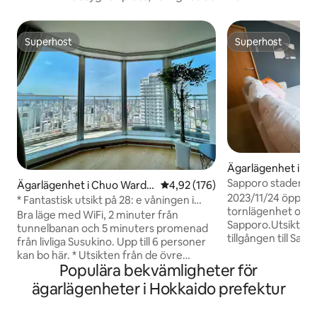
Superhost
Superhost
Superhost
Superhost
Ägarlägenhet i Ch
pporo
Sapporo stadens 
Ägarlägenhet i Chuo Ward,
4,92 av 5 i genomsnittligt bet
4,92 (176)
Flygplats · Turisto
2023/11/24 öppet! 
Sapporo
* Fantastisk utsikt på 28: e våningen i
för upp till 8 pe
tornlägenhet och s
Tawaman * Center of Sapporo * 2LDK *
Bra läge med WiFi, 2 minuter från
Sapporo.Utsikten 
WiFi komplett * 5 minuters promenad
tunnelbanan och 5 minuters promenad
tillgången till Sa
från Susukino
från livliga Susukino. Upp till 6 personer
nöjesdistrikt, stat
kan bo här. * Utsikten från de övre
direkta busshållpl
Populära bekvämligheter för
våningarna är fantastisk. Solen som
bra.Tillgång till t
sjunker ner i bergen, vindkraftverken i
ägarlägenheter i Hokkaido prefektur
detta rum som bas 
Ishikari Shinko som syns på avstånd, och
sightseeing i Sapp
havet som skymtar är alla mycket