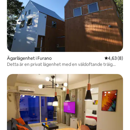
Ägarlägenhet i Furano
4,63 av 5 i 
4,63 (8)
Detta är en privat lägenhet med en väldoftande träig
doft!