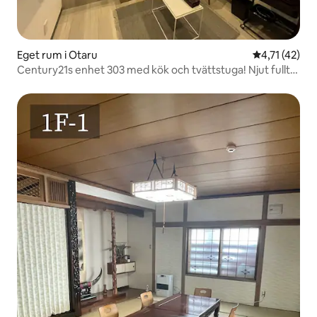
Eget rum i Otaru
4,71 av 5 i 
4,71 (42)
Century21s enhet 303 med kök och tvättstuga! Njut fullt
ut av Otaru-staden och maten till en låg kostnad för
övernattning