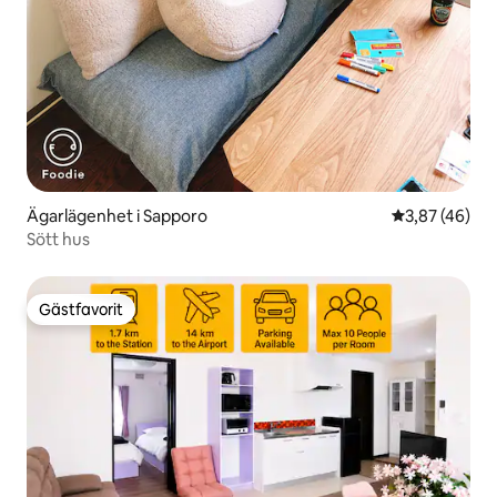
Ägarlägenhet i Sapporo
3,87 av 5 i g
3,87 (46)
Sött hus
Gästfavorit
Gästfavorit