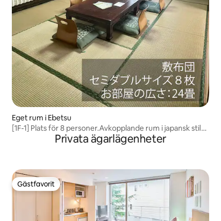
Eget rum i Ebetsu
[1F-1] Plats för 8 personer.Avkopplande rum i japansk stil
Privata ägarlägenheter
med 25 tatamimattor!
Gästfavorit
Gästfavorit