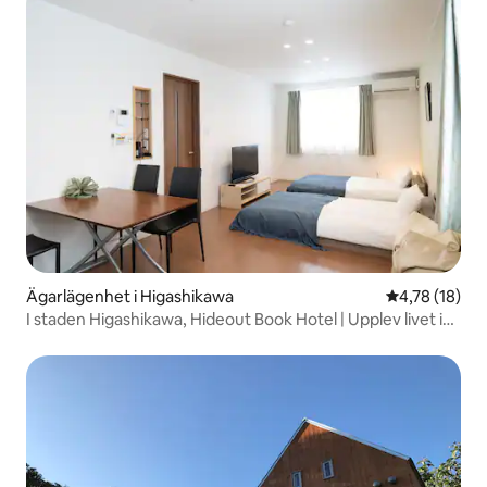
Ägarlägenhet i Higashikawa
4,78 av 5 i g
4,78 (18)
I staden Higashikawa, Hideout Book Hotel | Upplev livet i
Higashikawa | Rekommenderas även för arbetsresor,
sightseeing och fritid.