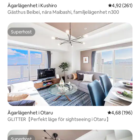
Ägarlägenhet i Kushiro
4,92 av 5 i ge
4,92 (261)
Gästhus Beibei, nära Maibashi, familjelägenhet n300
Superhost
Superhost
Ägarlägenhet i Otaru
4,68 av 5 i ge
4,68 (196)
GLITTER【Perfekt läge för sightseeing i Otaru】
Superhost