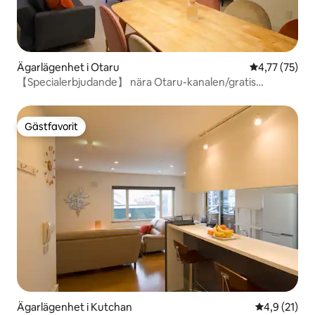
Ägarlägenhet i Otaru
4,77 av 5 i g
4,77 (75)
【Specialerbjudande】 nära Otaru-kanalen/gratis
parkering
Gästfavorit
Gästfavorit
Ägarlägenhet i Kutchan
4,9 av 5 i g
4,9 (21)