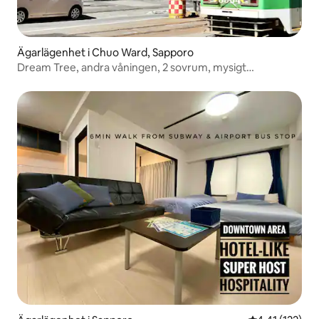
Ägarlägenhet i Chuo Ward, Sapporo
Dream Tree, andra våningen, 2 sovrum, mysigt
familjerum, rum B (du måste gå upp för trappan), 0
minuters promenad till Sapporos elcentral, 1 minuts
promenad till stormarknaden