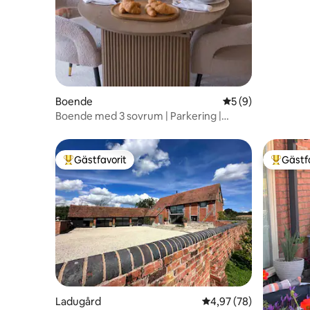
Boende
5 av 5 i genomsni
5 (9)
Boende med 3 sovrum | Parkering |
Trädgård | Nära NEC och station
Gästfavorit
Gästf
Populär gästfavorit
Populär 
Ladugård
4,97 av 5 i genomsnit
4,97 (78)