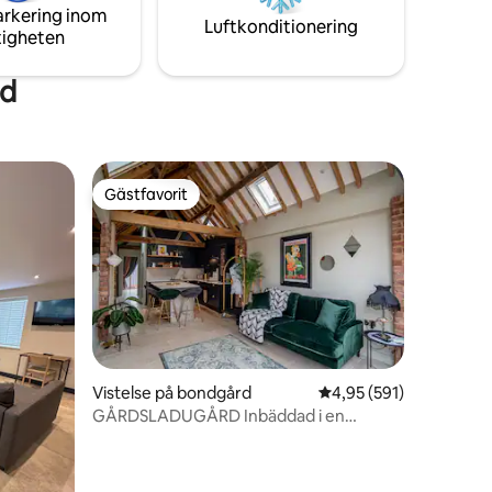
vackert presenterad dusch. Nu med
arkering inom
rglömlig
Luftkonditionering
privat trädgårdsområde.
tigheten
od
Gästfavorit
Gästfavorit
Vistelse på bondgård
4,95 av 5 i genomsnitt
4,95 (591)
GÅRDSLADUGÅRD Inbäddad i en
vingård! BHX, NEC
en