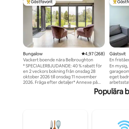
Gästfavorit
Gästf
Populär gästfavorit
Populär 
Bungalow
4,97 av 5 i genomsnitt
4,97 (268)
Gästsvit
Vackert boende nära Belbroughton
En friståe
* SPECIALERBJUDANDE: 40 % rabatt för
En mysig, 
en 2 veckors bokning från onsdag 28
garageom
oktober 2026 till onsdag 11 november
eget badr
2026. Fråga efter detaljer* Annexe på
arbetssta
Dordale Green Farm är en vacker
profession
Populära 
ombyggd ladugård i en våning som ligger
staden. Tillträde sker via en upplyst
en mile från den förtjusande byn
uppfart dä
Belbroughton. Den eleganta inredningen
moderna u
har fantastisk utsikt över trädgårdarna
önskvärd
och den privata sjön, och ett antal
ligger bar
promenadområden på landet finns
hjärtat av
tillgängliga från dörren. Med enkel
attraktioner. Stadens centr