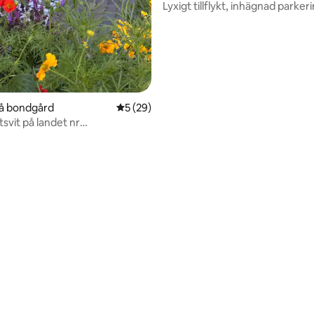
Lyxigt tillflykt, inhägnad parker
Valley och North East Coast
på bondgård
5 av 5 i genomsnittligt betyg, 29 omdöm
5 (29)
tsvit på landet nr
lats/