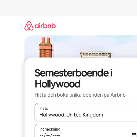
Hoppa
till
innehåll
Semesterboende i
Hollywood
Hitta och boka unika boenden på Airbnb
Plats
När resultaten är tillgängliga kan du navigera me
Incheckning