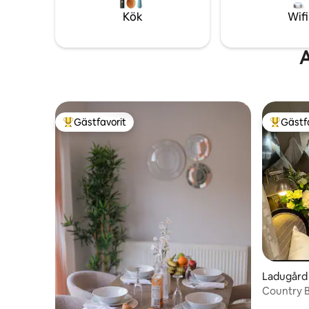
tillgång till större vägar är det en perfekt
mindre än 
Kök
Wifi
bas för att utforska Worcestershire och
är tillgän
vidare.
bussresa.
A
Gästfavorit
Gästf
Populär gästfavorit
Populär 
Ladugård
Country B
Birmingha