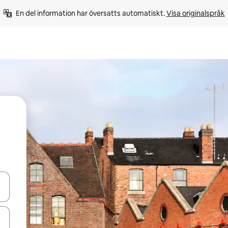
En del information har översatts automatiskt. 
Visa originalspråk
d upp- och nedåtpilarna eller utforska genom att trycka eller svepa.