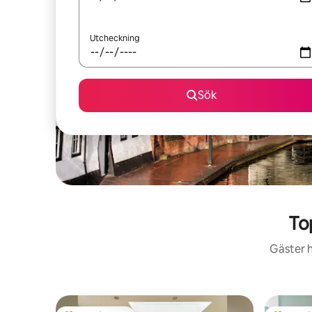
Utcheckning
Sök
To
Gäster h