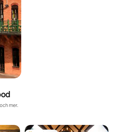
ood
 och mer.
Boende