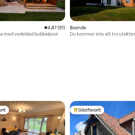
tligt betyg, 29 omdömen
4,87 av 5 i genomsnittligt betyg, 91 omdöm
4,87 (91)
Boende
ga med vedeldad bubbelpool
Du kommer inte att tro utsikte
rit
Gästfavorit
rit
Populär gästfavorit