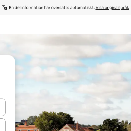
En del information har översatts automatiskt. 
Visa originalspråk
d upp- och nedåtpilarna eller utforska genom att trycka eller svepa.