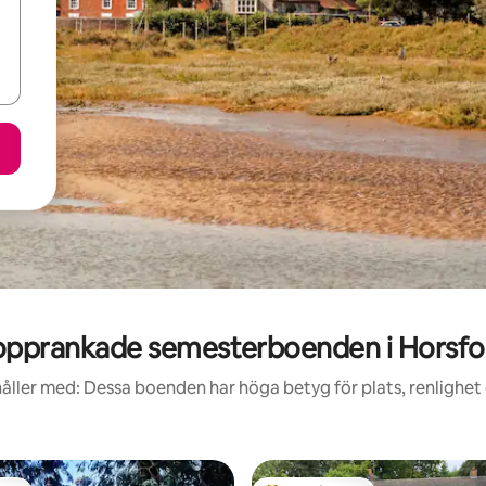
opprankade semesterboenden i Horsfo
åller med: Dessa boenden har höga betyg för plats, renlighet