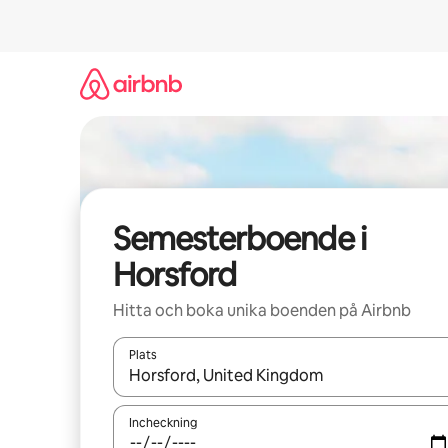
Hoppa
till
innehåll
Semesterboende i
Horsford
Hitta och boka unika boenden på Airbnb
Plats
När resultaten är tillgängliga kan du navigera me
Incheckning