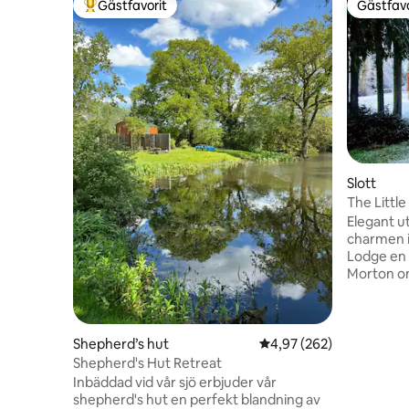
Gästfavorit
Gästfavo
Populär gästfavorit
Gästfavo
Slott
The Little
Elegant u
charmen i
Lodge en k
Morton on 
från Norw
uppdater
en lugn, s
lantliga m
Shepherd’s hut
4,97 av 5 i genomsnitt
4,97 (262)
och noggr
Shepherd's Hut Retreat
välkomnan
Inbäddad vid vår sjö erbjuder vår
och koppl
shepherd's hut en perfekt blandning av