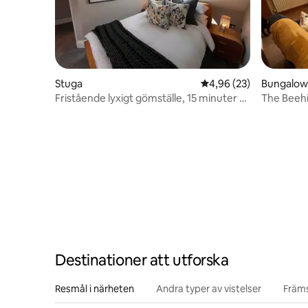
Stuga
4,96 av 5 i genomsnit
4,96 (23)
Bungalow
Fristående lyxigt gömställe, 15 minuter till
The Beeh
Norwich
Destinationer att utforska
Resmål i närheten
Andra typer av vistelser
Främs