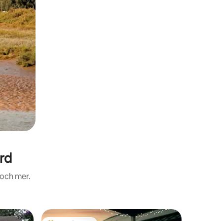
rd
 och mer.
Boende