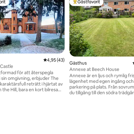
rit
Gästfavorit
rit
Populär gästfavorit
4,95 av 5 i genomsnittligt betyg, 43 omdöm
4,95 (43)
Gästhus
 Castle
Annexe at Beech House
tformad för att återspegla
Annexe är en ljus och rymlig fr
 sin omgivning, erbjuder The
lägenhet med egen ingång och 
araktärsfull reträtt i hjärtat av
parkering på plats. Från sovru
the Hill, bara en kort bilresa
du tillgång till den södra trädg
ich. Boendet är vackert
den privata uteplatsen. Drayton
at för modernt boende och har
nordväst om Norwich med puba
tabil känsla som passar dess
bensinstation med kontantauto
iljö. Mjuka texturer, unika toner
ligt betyg, 262 omdömen
apotek, läkarmottagning och e
ant utvalda möbler skapar ett
stormarknad alla inom gångavs
de utrymme för att sakta ner
Stadens centrum med sina kate
a av, oavsett om det avnjuts
Plantation Garden och andra