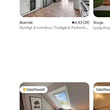
Boende
4,93 av 5 i genomsnit
4,93 (29)
Stuga
Rymligt 4-rumshus | Trädgård, Parkering
Lyxig stu
och Nära Staden
Gästfavorit
Gästfavo
Populär gästfavorit
Gästfavo