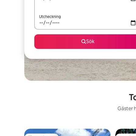
Utcheckning
Sök
T
Gäster h