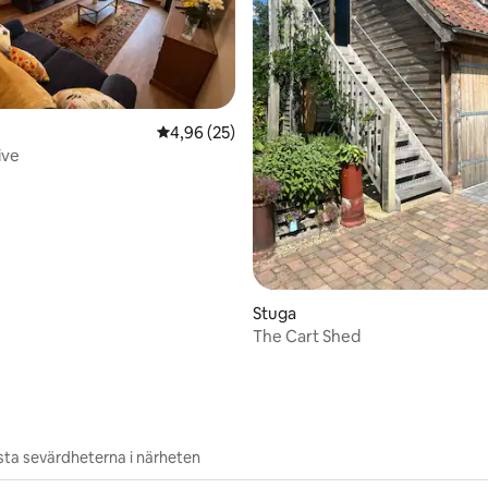
tligt betyg, 23 omdömen
4,96 av 5 i genomsnittligt betyg, 25 omdöm
4,96 (25)
ive
Stuga
The Cart Shed
ta sevärdheterna i närheten