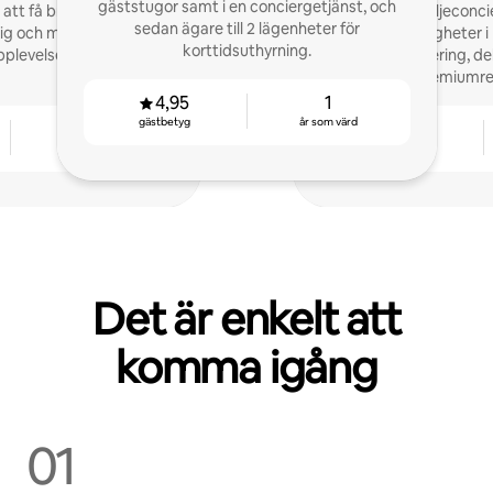
gäststugor samt i en conciergetjänst, och
r att få bra omdömen
Vi är en familjeconci
sedan ägare till 2 lägenheter för
ig och minnesvärd
exklusiva fastigheter i
korttidsuthyrning.
plevelse.
360° hantering, de
premiumre
4,95
1
gästbetyg
år som värd
3
4,95
år som värd
gästbetyg
Det är enkelt att
komma igång
01