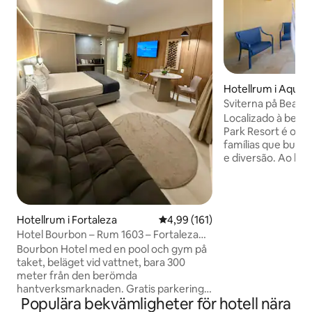
Hotellrum i Aquira
Sviterna på Beach
Localizado à beira
Park Resort é o de
famílias que busc
e diversão. Ao lad
Vila Azul do Mar,
de lazer e experiê
crianças e adulto
inspirada na tradi
Hotellrum i Fortaleza
4,99 av 5 i genomsnittligt bet
4,99 (161)
qualidade e compl
Hotel Bourbon – Rum 1603 – Fortaleza
garantindo mome
Beachfront
Bourbon Hotel med en pool och gym på
um ambiente segu
taket, beläget vid vattnet, bara 300
Aproveite o melh
meter från den berömda
pés na areia no Su
hantverksmarknaden. Gratis parkering
Populära bekvämligheter för hotell nära
och reception dygnet runt.