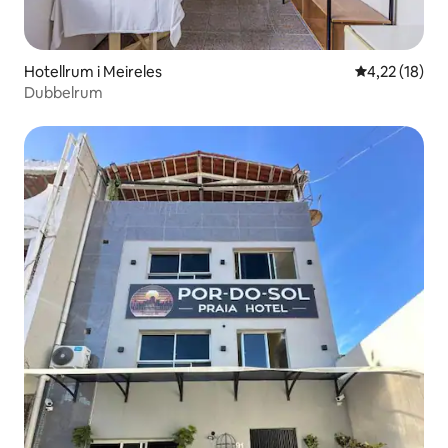
Hotellrum i Meireles
4,22 av 5 i g
4,22 (18)
Dubbelrum