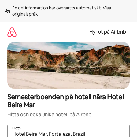
Hoppa
En del information har översatts automatiskt. 
Visa 
till
originalspråk
innehåll
Hyr ut på Airbnb
Semesterboenden på hotell nära Hotel
Beira Mar
Hitta och boka unika hotell på Airbnb
Plats
När resultaten är tillgängliga kan du navigera med upp- och ned