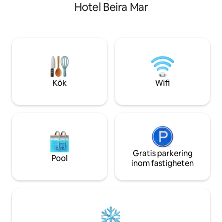
Bekvämligheterna inkluderar: - Rymligt
Hotel Beira Mar
rum med en dubbelsäng - Bäddsoffa -
Split luftkonditionering - 50" smart-TV
med 74 kanaler och Netflix - Minibar -
Mikrovågsugn - Wi-Fi - 16:e våningen
med havsutsikt - Rymligt badrum med
varm/kall dusch och hårtork - Kuddar
och sängkläder - Bad- och
ansiktshanddukar - Strykbräda och
Kök
Wifi
strykjärn - Spegel i full längd - Kassaskåp
Gratis parkering
Pool
inom fastigheten