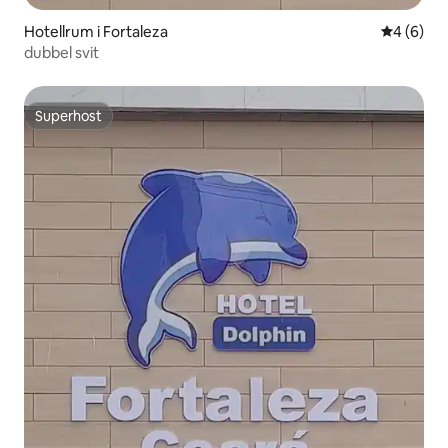
Hotellrum i Fortaleza
4 av 5 i 
4 (6)
dubbel svit
Superhost
Superhost