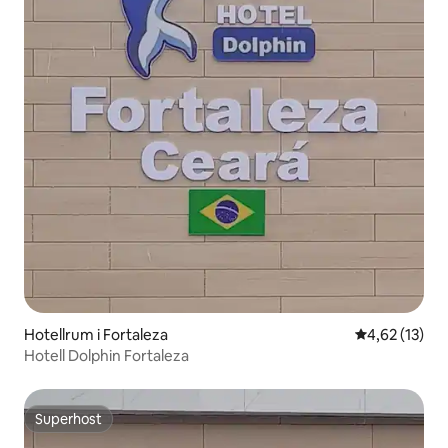
Hotellrum i Fortaleza
4,62 av 5 i g
4,62 (13)
Hotell Dolphin Fortaleza
Superhost
Superhost