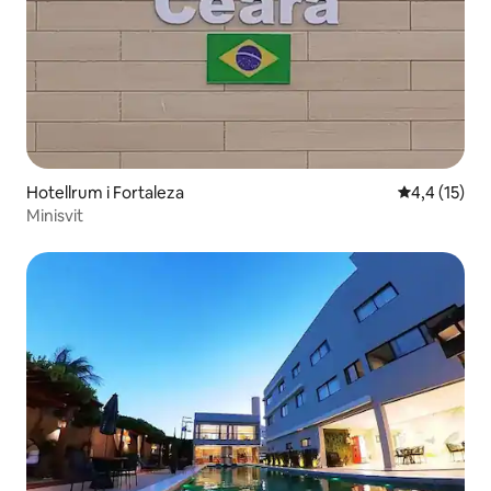
Hotellrum i Fortaleza
4,4 av 5 i g
4,4 (15)
Minisvit