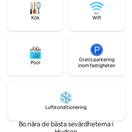
Wi-Fi för att hålla kontakten, central luft
ungefär en timme t
och parkering på plats för din
Seacoast, NH Lake
bekvämlighet.
Mountains.
Kök
Wifi
Gratis parkering
Pool
inom fastigheten
Luftkonditionering
Bo nära de bästa sevärdheterna i
Hudson