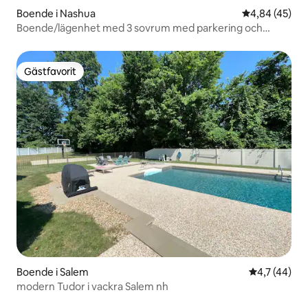
Boende i Nashua
4,84 av 5 i g
4,84 (45)
Boende/lägenhet med 3 sovrum med parkering och
uteplats
Gästfavorit
Gästfavorit
Boende i Salem
4,7 av 5 i g
4,7 (44)
modern Tudor i vackra Salem nh