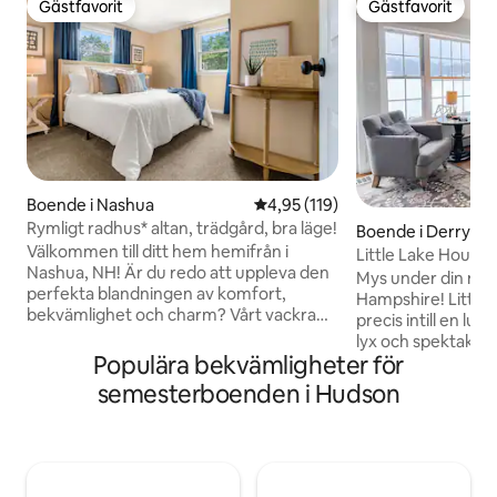
Gästfavorit
Gästfavorit
Gästfavorit
Gästfavorit
Boende i Nashua
4,95 av 5 i genomsnittligt bet
4,95 (119)
Rymligt radhus* altan, trädgård, bra läge!
Boende i Derry
Välkommen till ditt hem hemifrån i
Little Lake House
Nashua, NH! Är du redo att uppleva den
Mys under din näst
perfekta blandningen av komfort,
Hampshire! Little 
bekvämlighet och charm? Vårt vackra
precis intill en lu
hem med 3 sovrum ligger bara några
lyx och spektakulä
minuter från hjärtat av Nashua. Vårt
Populära bekvämligheter för
Det är ett perfekt s
boende erbjuder den perfekta
flykt eller chans a
semesterboenden i Hudson
blandningen av komfort, bekvämlighet
utbudet av säso
och stil, vilket gör det till den perfekta
England-aktivitete
destinationen för familjer, vänner och
lövkikande till isfiske. Little Lake
affärsresenärer. Förvänta dig moderna
ligger en kort bilr
bekvämligheter såsom höghastighets
Park och Manchest