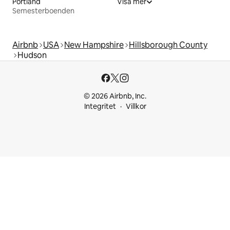
Portland
Visa mer
Semesterboenden
Airbnb
USA
New Hampshire
Hillsborough County
Hudson
© 2026 Airbnb, Inc.
Integritet
Villkor