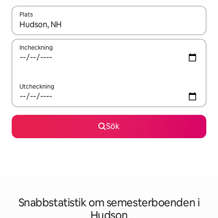
Plats
När resultaten är tillgängliga kan du navigera med upp- och ned
Incheckning
Utcheckning
Sök
Snabbstatistik om semesterboenden i
Hudson