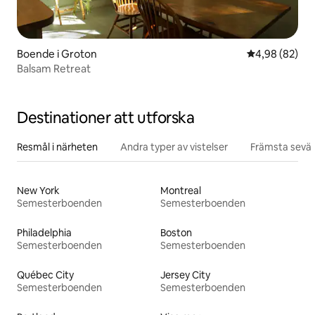
Boende i Groton
4,98 av 5 i g
4,98 (82)
Balsam Retreat
Destinationer att utforska
Resmål i närheten
Andra typer av vistelser
Främsta sevär
New York
Montreal
Semesterboenden
Semesterboenden
Philadelphia
Boston
Semesterboenden
Semesterboenden
Québec City
Jersey City
Semesterboenden
Semesterboenden