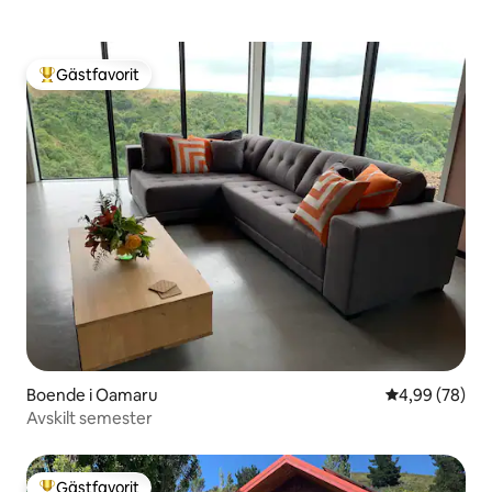
Gästfavorit
Populär gästfavorit
Boende i Oamaru
4,99 av 5 i g
4,99 (78)
Avskilt semester
Gästfavorit