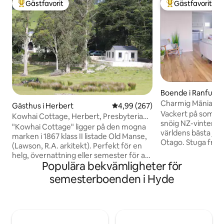
Gästfavorit
Gästfavorit
Populär gästfavorit
Populär gästfavor
Boende i Ranfurly
Charmig Mãniatoto
Gästhus i Herbert
4,99 av 5 i genomsnittligt bety
4,99 (267)
Otagos hjärta
Vackert på sommar
Kowhai Cottage, Herbert, Presbyterian
snöig NZ-vinterse
Old Manse
"Kowhai Cottage" ligger på den mogna
världens bästa jär
marken i 1867 klass II listade Old Manse,
Otago. Stuga från mitten av
(Lawson, R.A. arkitekt). Perfekt för en
århundradet med 
helg, övernattning eller semester för att
modern komfort. 
Populära bekvämligheter för
besöka Waitaki-distriktet med alla dess
värmepump och du
unika attraktioner Victorian Oamaru;
semesterboenden i Hyde
planlösning med po
Moeraki stenblock 10 minuter söderut;
fridfulla sovrum. 
Dunedin City en timmes bilresa; turkosa
parkering på uppf
sjöar 90 minuter västerut med
wifi. Över 250 vist
Duntroon, Alps2Ocean spår och
Perfekt bas för Na
Elephant Rocks på vägen. Värdarna Susie