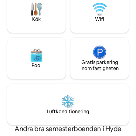
Cromwell, Wanaka
& Bob bor på plats och ser till att din
Tillgång från flygp
vistelse blir mysig och minnesvärd. Inte
Queenstown/Dun
lämpligt för spädbarn/barn.
Kök
Wifi
Gratis parkering
Pool
inom fastigheten
Luftkonditionering
Andra bra semesterboenden i Hyde