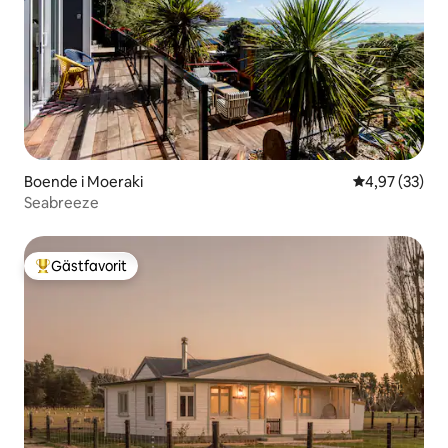
Boende i Moeraki
4,97 av 5 i g
4,97 (33)
Seabreeze
Gästfavorit
Populär gästfavorit