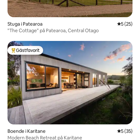
Stuga i Patearoa
5 av 5 i g
5 (25)
"The Cottage" på Patearoa, Central Otago
Gästfavorit
Populär gästfavorit
Boende i Karitane
5 av 5 i g
5 (35)
Modern Beach Retreat på Karitane