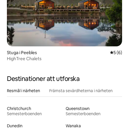
Stuga i Peebles
5 av 5 i 
5 (6)
HighTree Chalets
Destinationer att utforska
Resmål i närheten
Främsta sevärdheterna i närheten
Christchurch
Queenstown
Semesterboenden
Semesterboenden
Dunedin
Wanaka