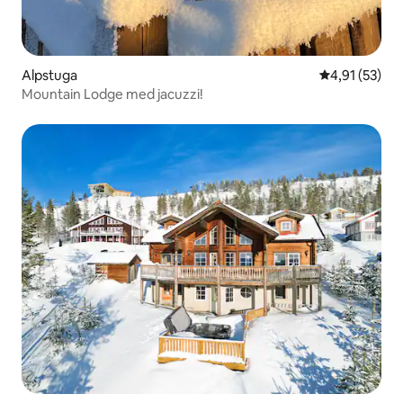
Alpstuga
4,91 av 5 i g
4,91 (53)
Mountain Lodge med jacuzzi!