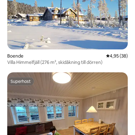
Boende
4,95 av 5 i g
4,95 (38)
Villa Himmelfjäll (276 m², skidåkning till dörren)
Superhost
Superhost