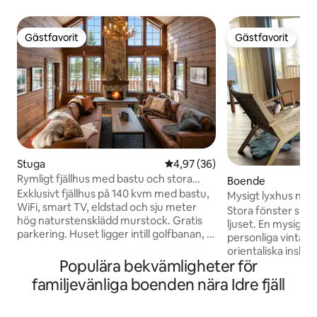
Gästfavorit
Gästfavorit
Gästfavorit
Gästfavorit
Stuga
4,97 av 5 i genomsnittligt bet
4,97 (36)
Rymligt fjällhus med bastu och stora
Boende
sällskapsytor
Exklusivt fjällhus på 140 kvm med bastu,
Mysigt lyxhus nära natur, ski
WiFi, smart TV, eldstad och sju meter
& golf
Stora fönster släp
hög naturstensklädd murstock. Gratis
ljuset. En mysig bla
parkering. Huset ligger intill golfbanan, 7
personliga vintage
min från Himmelfjäll, 10 min från Idre Fjäll
orientaliska inslag. Du bor när
och 3 km från Idre by med butiker och
Populära bekvämligheter för
vidsträckta vildma
restauranger. Läget kombinerar lugn
Foskros, tre skidor
familjevänliga boenden nära Idre fjäll
och avskildhet med närhet till
Storån, samt granne
skidåkning, golf, fiske, mountainbike,
har en fin skog 
forsränning, paddling, bad,