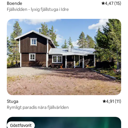
Boende
4,47 av 5 i g
4,47 (15)
Fjällvidden - lyxig fjällstuga i Idre
Stuga
4,91 av 5 i 
4,91 (11)
Rymligt paradis nära fjällvärlden
Gästfavorit
Gästfavorit