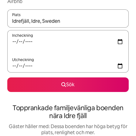
Airbnb
Plats
När resultaten är tillgängliga kan du navigera med upp- och ned
Incheckning
Utcheckning
Sök
Topprankade familjevänliga boenden
nära Idre fjäll
Gäster håller med: Dessa boenden har höga betyg för
plats, renlighet och mer.