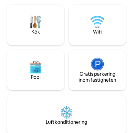
blåbär och svamp,
vandringsleder, naturreservat och
promenadväg och et
fjälltoppar. Perfekt för en sval coolcation
minuter gångväg b
året runt. En plats att längta tillbaka till.
Vi hoppas att du k
hus, och den natu
omnejd erbjuder.
Kök
Wifi
Gratis parkering
Pool
inom fastigheten
Luftkonditionering