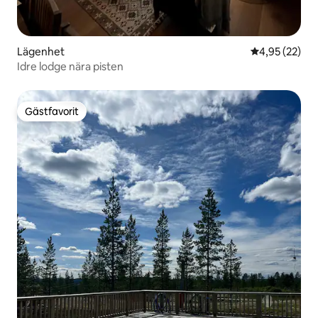
Lägenhet
4,95 av 5 i g
4,95 (22)
Idre lodge nära pisten
Gästfavorit
Gästfavorit