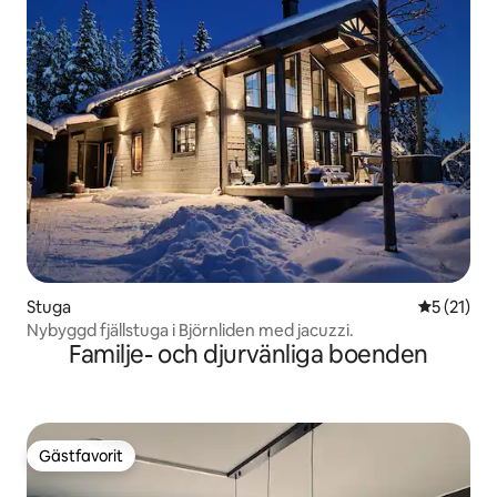
Stuga
5 av 5 i g
5 (21)
Nybyggd fjällstuga i Björnliden med jacuzzi.
Familje- och djurvänliga boenden
Gästfavorit
Gästfavorit