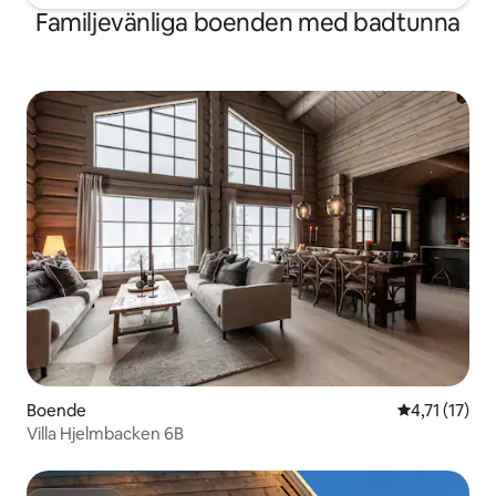
Familjevänliga boenden med badtunna
Boende
4,71 av 5 i 
4,71 (17)
Villa Hjelmbacken 6B