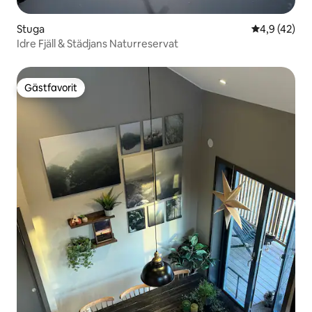
Stuga
4,9 av 5 i g
4,9 (42)
Idre Fjäll & Städjans Naturreservat
Gästfavorit
Gästfavorit