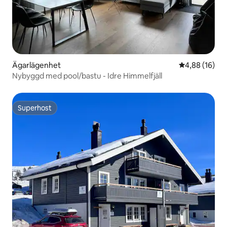
Ägarlägenhet
4,88 av 5 i g
4,88 (16)
Nybyggd med pool/bastu - Idre Himmelfjäll
Superhost
Superhost