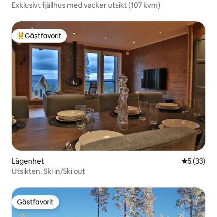
Exklusivt fjällhus med vacker utsikt (107 kvm)
Gästfavorit
Populär gästfavorit
Lägenhet
5 av 5 i g
5 (33)
Utsikten. Ski in/Ski out
Gästfavorit
Gästfavorit