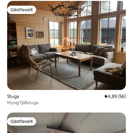
Gästfavorit
Gästfavorit
Stuga
4,89 av 5 i g
4,89 (56)
Mysig fjällstuga
Gästfavorit
Gästfavorit