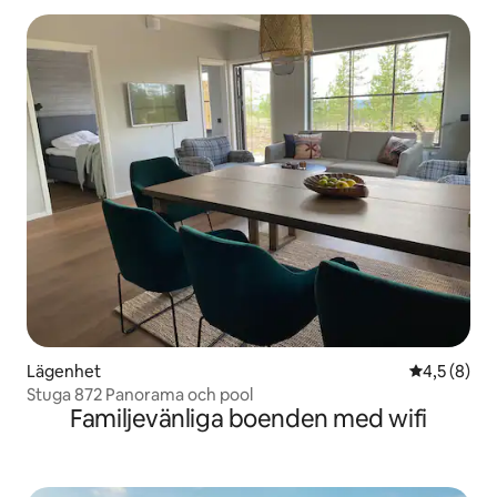
Lägenhet
4,5 av 5 i 
4,5 (8)
Stuga 872 Panorama och pool
Familjevänliga boenden med wifi