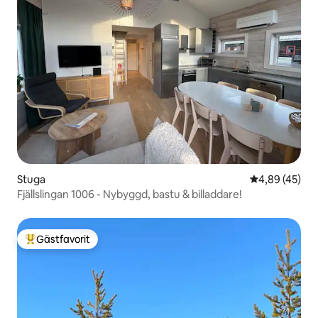
Stuga
4,89 av 5 i g
4,89 (45)
Fjällslingan 1006 - Nybyggd, bastu & billaddare!
Gästfavorit
Populär gästfavorit