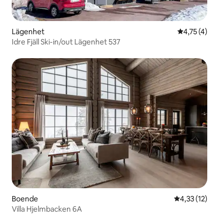
Lägenhet
4,75 av 5 i
4,75 (4)
Idre Fjäll Ski-in/out Lägenhet 537
Boende
4,33 av 5 i g
4,33 (12)
Villa Hjelmbacken 6A