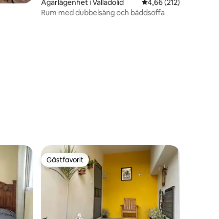
Ägarlägenhet i Valladolid
4,66 av 5 i genomsnitt
4,66 (212)
Rum med dubbelsäng och bäddsoffa
en
Gästfavorit
Gästfavorit