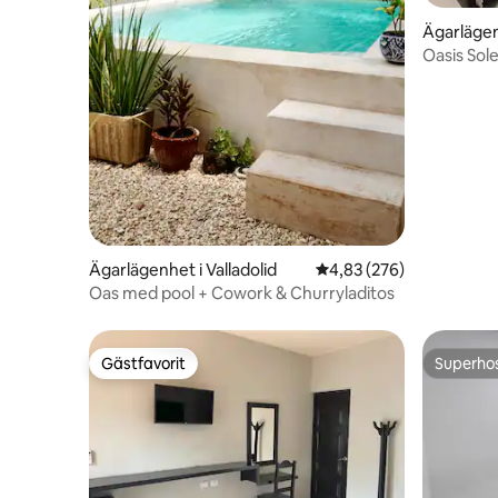
Ägarlägenh
Oasis Sole
Valladolid
Ägarlägenhet i Valladolid
4,83 av 5 i genomsnitt
4,83 (276)
Oas med pool + Cowork & Churryladitos
Gästfavorit
Superho
Gästfavorit
Superho