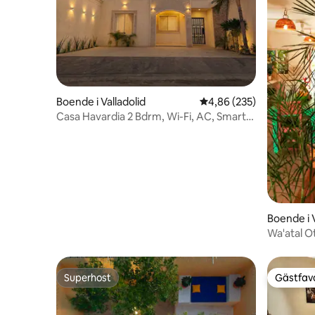
Boende i Valladolid
4,86 av 5 i genomsnitt
4,86 (235)
Casa Havardia 2 Bdrm, Wi-Fi, AC, Smart
TV & Pkg.
Boende i V
Wa'atal O
Superhost
Gästfavo
Superhost
Gästfavo