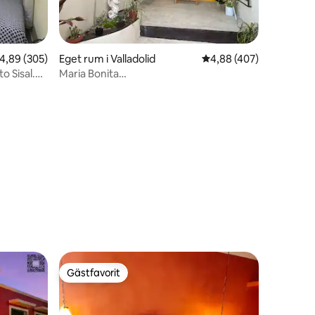
,89 av 5 i genomsnittligt betyg, 305 omdömen
4,89 (305)
Eget rum i Valladolid
4,88 av 5 i genomsnitt
4,88 (407)
o Sisal.
Maria Bonita
lägenhet/Parkering/AC/SISAL
en
Gästfavorit
Gästfavorit