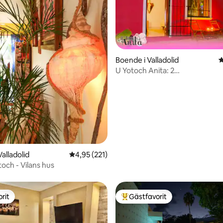
Boende i Valladolid
4
U Yotoch Anita: 2
ligt betyg, 235 omdömen
cyklar/Wifi/TV/AC/KingBed/Pa
alladolid
4,95 av 5 i genomsnittligt betyg, 221 omdöm
4,95 (221)
toch - Vilans hus
rit
Gästfavorit
rit
Populär gästfavorit