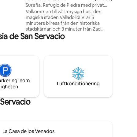
Sureña. Refugio de Piedra med privat
a Chichen
pool
.
Välkommen till vårt mysiga hus i den
magiska staden Valladolid! Vi är 5
minuters bilresa från den historiska
stadskärnan och 3 minuter från Zací
ia de San Servacio
cenote. Tillverkad av sten och tropiska
skogar, med rymliga och fräscha
interiörer, en central innergård med
uppfriskande pool och fruktträd som
skapar en avslappnande atmosfär. King
size-säng, AC i rummet, badkar, WiFi,
utrustat kök, privat pool tillgänglig
dygnet runt. Upptäck det perfekta
arkering inom
stället för din vistelse, i Sureña!
Luftkonditionering
tigheten
 Servacio
La Casa de los Venados