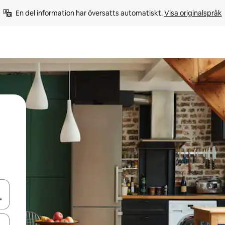
En del information har översatts automatiskt. 
Visa originalspråk
d upp- och nedåtpilarna eller utforska genom att trycka eller svepa.