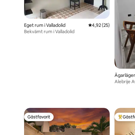
Eget rum i Valladolid
4,92 av 5 i genomsnit
4,92 (25)
Bekvämt rum i Valladolid
Ägarlägenh
Alebrije A
Gästfavorit
Gästf
Gästfavorit
Populär 