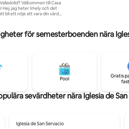
d? Välkommen till Casa
ögonblick. Glöm inte att besök
 Hej, jag heter Imely och det
Itza, som ligger 30 minuter bort
 bli ett nöje att vara din värd.
 hjärtat av den historiska
n i Valladolid och erbjuder en
 och privat Premium-svit. Njut
gheter för semesterboenden nära Igles
väm och trevlig vistelse hos
etta har vi olika tjänster som gör
se mer njutbar. En vacker och
it med en eklektisk inredning
terar komfort för att ha en
de tid.
Gratis p
Pool
fas
pulära sevärdheter nära Iglesia de San
Iglesia de San Servacio