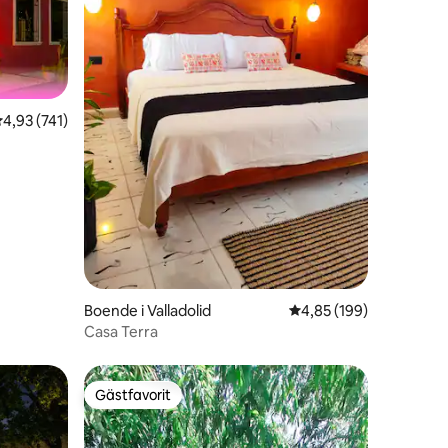
,93 av 5 i genomsnittligt betyg, 741 omdömen
4,93 (741)
rkering
en
Boende i Valladolid
4,85 av 5 i genomsnitt
4,85 (199)
Casa Terra
Gästfavorit
Gästfavorit