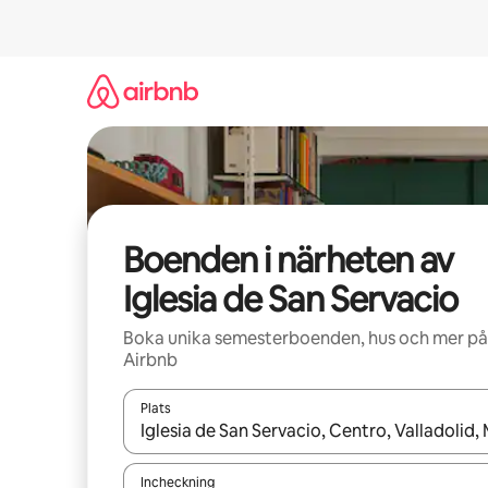
Hoppa
till
innehåll
Boenden i närheten av
Iglesia de San Servacio
Boka unika semesterboenden, hus och mer på
Airbnb
Plats
När resultaten är tillgängliga kan du navigera me
Incheckning