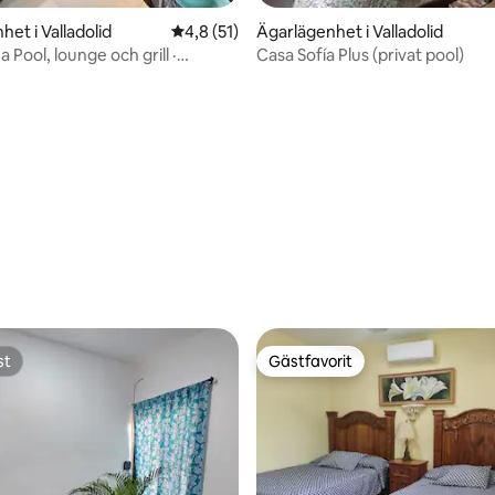
et i Valladolid
4,8 av 5 i genomsnittligt betyg, 51 omdöm
4,8 (51)
Ägarlägenhet i Valladolid
a Pool, lounge och grill ·
Casa Sofía Plus (privat pool)
ligt betyg, 276 omdömen
st
Gästfavorit
st
Gästfavorit