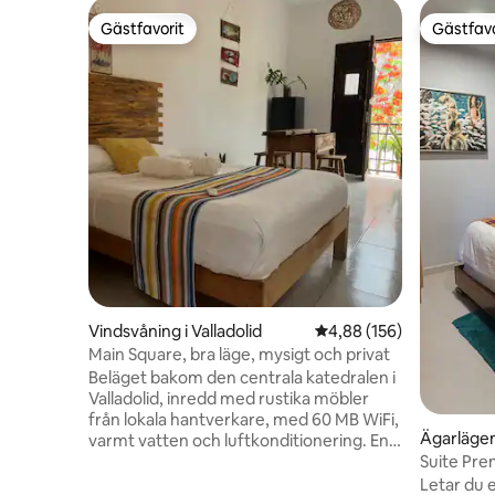
Gästfavorit
Gästfavo
Gästfavorit
Gästfavo
Vindsvåning i Valladolid
4,88 av 5 i genomsnitt
4,88 (156)
Main Square, bra läge, mysigt och privat
Beläget bakom den centrala katedralen i
Valladolid, inredd med rustika möbler
från lokala hantverkare, med 60 MB WiFi,
Ägarlägenh
varmt vatten och luftkonditionering. En
Suite Prem
bekväm dubbelsäng kommer att göra
delar
din vistelse mycket trevlig, en balkong
Letar du 