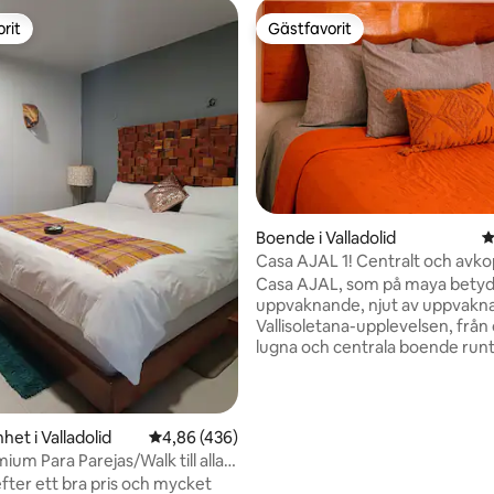
rit
Gästfavorit
rit
Gästfavorit
Boende i Valladolid
4
Casa AJAL 1! Centralt och avk
WiFi-HotWater-A/C
Casa AJAL, som på maya bety
uppvaknande, njut av uppvakn
Vallisoletana-upplevelsen, från
ligt betyg, 156 omdömen
lugna och centrala boende run
de los Frailes och klostret San
de Siena. Vi ligger två kvarter f
historiska stadskärnan. I Casa 
kommer du att väcka äventyret
et i Valladolid
4,86 av 5 i genomsnittligt betyg, 436 omdöm
4,86 (436)
njutningen av mayakulturen, f
ium Para Parejas/Walk till alla
och nöjena, insvept i en perfek
efter ett bra pris och mycket
som förstärker njutningen av v