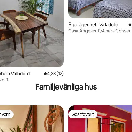
tligt betyg, 25 omdömen
Ägarlägenhet i Valladolid
4
Casa Ángeles. P/4 nära Convent
A/C&Parkering
et i Valladolid
4,33 av 5 i genomsnittligt betyg, 12 omdöm
4,33 (12)
vd. 1
Familjevänliga hus
avorit
Gästfavorit
gästfavorit
Gästfavorit