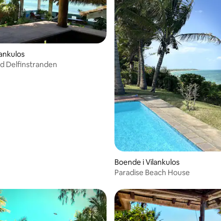
lankulos
d Delfinstranden
på
Boende i Vilankulos
Paradise Beach House