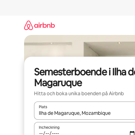
Hoppa
till
innehåll
Semesterboende i Ilha d
Magaruque
Hitta och boka unika boenden på Airbnb
Plats
När resultaten är tillgängliga kan du navigera me
Incheckning