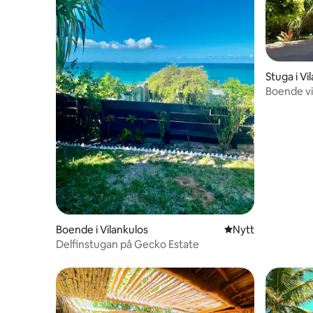
Stuga i Vi
Boende vi
Boende i Vilankulos
Nytt ställe att bo 
Nytt
Delfinstugan på Gecko Estate