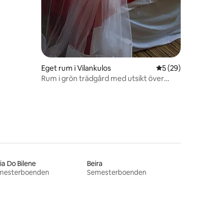
Eget rum i Vilankulos
5 av 5 i genomsnit
5 (29)
Rum i grön trädgård med utsikt över
Indiska oceanen
ia Do Bilene
Beira
mesterboenden
Semesterboenden