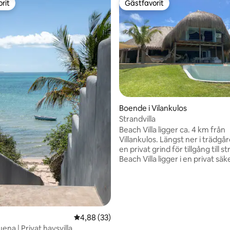
rit
Gästfavorit
rit
Gästfavorit
Boende i Vilankulos
Strandvilla
Beach Villa ligger ca. 4 km från
Villankulos. Längst ner i trädgården finns
en privat grind för tillgång till s
Beach Villa ligger i en privat säk
egendom med 14 hus med säke
Estate Manager Mel finns tillgän
att svara på frågor under din vis
ttligt betyg, 6 omdömen
Endast 15 minuters bilresa från
flygplatsen, huset är fullt utrust
personer. Alla rum är en-suite med
4,88 av 5 i genomsnittligt betyg, 33 omdöm
4,88 (33)
myggnät och luftkonditioneri
na | Privat havsvilla