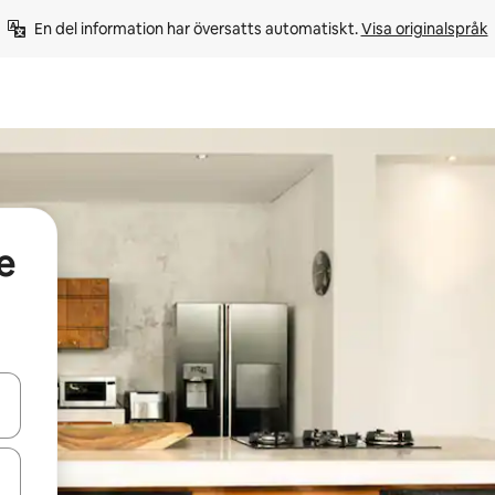
En del information har översatts automatiskt. 
Visa originalspråk
e
d upp- och nedåtpilarna eller utforska genom att trycka eller svepa.