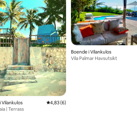
Boende i Vilankulos
Vila Palmar Havsutsikt
 Vilankulos
4,83 av 5 i genomsnittligt betyg, 6 omdöm
4,83 (6)
ia | Terrass