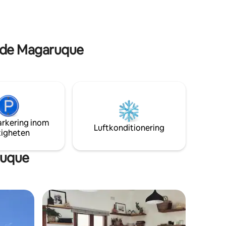
r
öhoppa på vår båt. Koppla bort från det
 hela
hektiska livet på denna eleganta
strandplats.
a de Magaruque
arkering inom
Luftkonditionering
tigheten
ruque