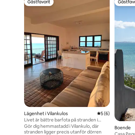
Gästfavorit
Gästfavo
Gästfavorit
Gästfavo
Lägenhet i Vilankulos
5 av 5 i genomsni
5 (6)
Livet är bättre barfota på stranden i
Moçambique
Gör dig hemmastadd i Vilankulo, där
Boende
stranden ligger precis utanför dörren
Casa Peque