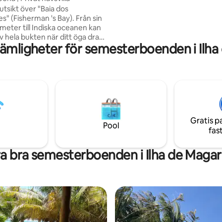
höghastighets Wi-Fi. Generato
k utsikt över "Baia dos
säkerhetskopiering för att köra
s" (Fisherman 's Bay). Från sin
huset.
 meter till Indiska oceanen kan
v hela bukten när ditt öga dras
ämligheter för semesterboenden i Ilh
utos trio av öar på avstånd – den
n i Vilanculos. Efter en
ångtidsuthyrning har fastigheten
ivit tillgänglig för vistelser (juni
set med 5 sovrum drar nytta av
n som kanaliserar sin väg
en och ser till att du håller dig
 under de hetaste somrarna i
Gratis p
que.
Pool
fas
a bra semesterboenden i Ilha de Maga