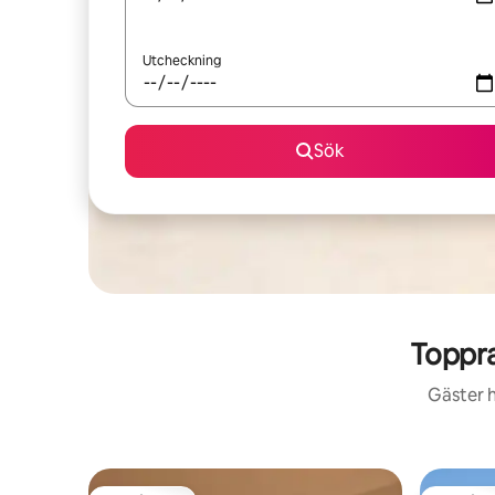
Utcheckning
Sök
Toppra
Gäster h