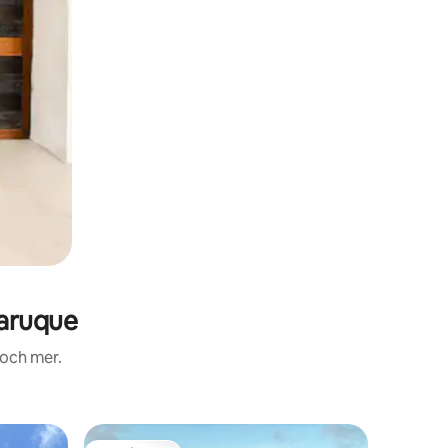
garuque
 och mer.
Boende i 