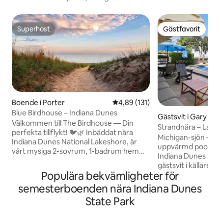
Superhost
Gästfavorit
Superhost
Gästfavorit
Boende i Porter
4,89 av 5 i genomsnittligt bet
4,89 (131)
Blue Birdhouse – Indiana Dunes
Gästsvit i Gary
Välkommen till The Birdhouse — Din
Strandnära – Lake
perfekta tillflykt! 🐦🌿 Inbäddat nära
– Uppvärmd pool
Michigan-sjön – S
Indiana Dunes National Lakeshore, är
uppvärmd pool i m
vårt mysiga 2-sovrum, 1-badrum hem
Indiana Dunes Nati
perfekt för familjer, par och
gästsvit i källare
naturälskare. Njut av en husdjursvänlig,
Populära bekvämligheter för
Vackert inredda Denna gästsvit har allt
helt inhägnad trädgård, gratis parkering
du behöver för e
semesterboenden nära Indiana Dunes
för 2 fordon, ett fullt utrustat kök,
avkopplande vistel
tvättstuga och en grill med uteplats för
State Park
bubbelpoolen för 3
utomhusmåltider. Det är bara några
att koppla av efte
minuter från Lake Michigans stränder,