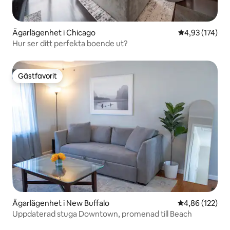
Ägarlägenhet i Chicago
4,93 av 5 i ge
4,93 (174)
Hur ser ditt perfekta boende ut?
Gästfavorit
Gästfavorit
Ägarlägenhet i New Buffalo
4,86 av 5 i ge
4,86 (122)
Uppdaterad stuga Downtown, promenad till Beach