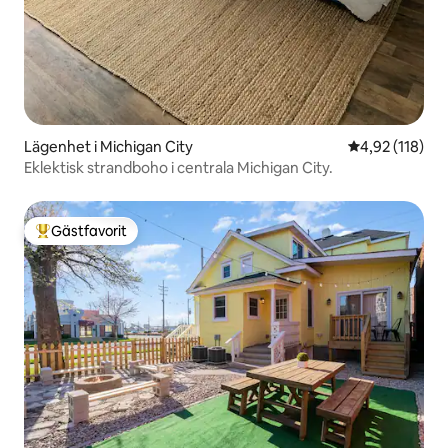
Lägenhet i Michigan City
4,92 av 5 i ge
4,92 (118)
Eklektisk strandboho i centrala Michigan City.
Gästfavorit
Populär gästfavorit