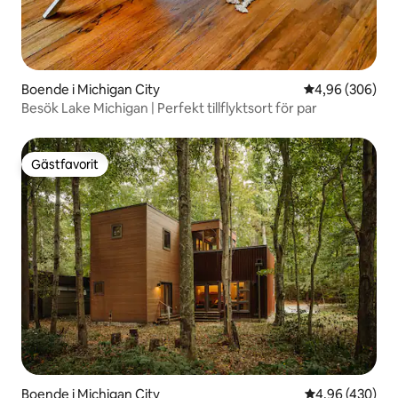
Boende i Michigan City
4,96 av 5 i ge
4,96 (306)
Besök Lake Michigan | Perfekt tillflyktsort för par
Gästfavorit
Gästfavorit
Boende i Michigan City
4,96 av 5 i ge
4,96 (430)