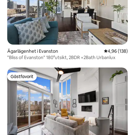
Ägarlägenhet i Evanston
4,96 av 5 i ge
4,96 (138)
"Bliss of Evanston" 180°utsikt, 2BDR +2Bath Urbanlux
Gästfavorit
Gästfavorit