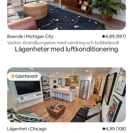
Boende i Michigan City
4,89 av 5 i ge
4,89 (597)
Vacker strandbungalow med vandring och bubbelpool!
Lägenheter med luftkonditionering
Gästfavorit
Populär gästfavorit
Lägenhet i Chicago
4,99 av 5 i ge
4,99 (108)