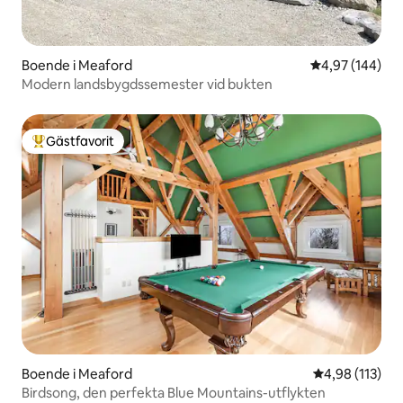
Boende i Meaford
4,97 av 5 i ge
4,97 (144)
Modern landsbygdssemester vid bukten
Gästfavorit
Populär gästfavorit
Boende i Meaford
4,98 av 5 i ge
4,98 (113)
Birdsong, den perfekta Blue Mountains-utflykten