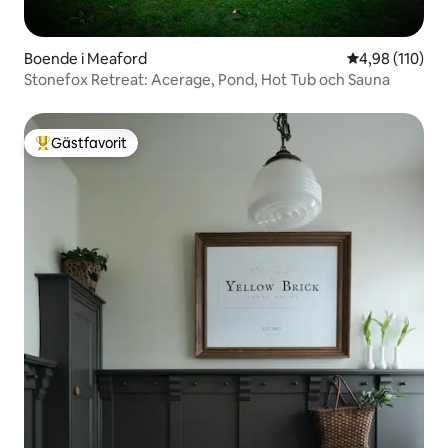
Boende i Meaford
4,98 av 5 i ge
4,98 (110)
Stonefox Retreat: Acerage, Pond, Hot Tub och Sauna
Gästfavorit
Populär gästfavorit