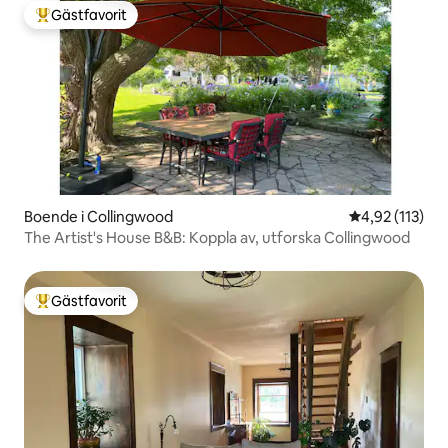
Gästfavorit
Populär gästfavorit
Boende i Collingwood
4,92 av 5 i ge
4,92 (113)
The Artist's House B&B: Koppla av, utforska Collingwood
Gästfavorit
Populär gästfavorit