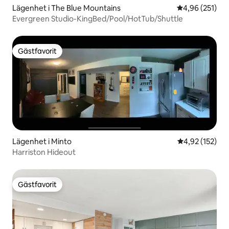
Lägenhet i The Blue Mountains
4,96 av 5 i ge
4,96 (251)
Evergreen Studio-KingBed/Pool/HotTub/Shuttle
Gästfavorit
Gästfavorit
Lägenhet i Minto
4,92 av 5 i ge
4,92 (152)
Harriston Hideout
Gästfavorit
Gästfavorit