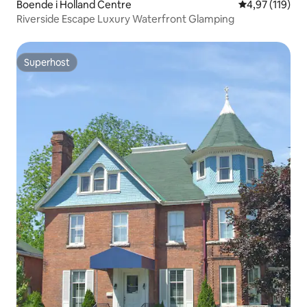
Boende i Holland Centre
4,97 av 5 i ge
4,97 (119)
Riverside Escape Luxury Waterfront Glamping
Superhost
Superhost