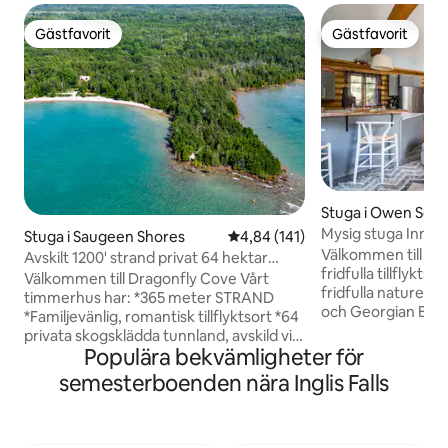
Gästfavorit
Gästfavorit
Gästfavorit
Gästfavorit
Stuga i Owen Sou
Mysig stuga Inn & 
Stuga i Saugeen Shores
4,84 av 5 i genomsnittligt bet
4,84 (141)
Chalet Vibe)
Välkommen till Coz
Avskilt 1200' strand privat 64 hektar
fridfulla tillflykts
timmerhus
Välkommen till Dragonfly Cove Vårt
fridfulla naturen
timmerhus har: *365 meter STRAND
och Georgian Bay.
*Familjevänlig, romantisk tillflyktsort *64
dag av vandring oc
privata skogsklädda tunnland, avskild vik
privata bubbelpoo
Populära bekvämligheter för
vid Huronsjön *Sovplats för 10 (8 vuxna +
eller runt lägereld
2 barn på futon) *Full utsikt över sjön och
semesterboenden nära Inglis Falls
Mountain. Sovplats
solnedgångar från rymlig altan *Fullt
nordisk, boho-insp
utrustat kök med antik kombination av
timmerstuga på 1,
spis/ugn *Fantastiskt stort solrum i glas
tallskog. Erbjuder 4