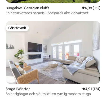
Bungalow i Georgian Bluffs
4,98 av 5 i ge
4,98 (152)
En naturvetares paradis – Shepard Lake vid vattnet
Gästfavorit
Gästfavorit
Stuga i Wiarton
4,91 av 5 i ge
4,91 (124)
Solnedgångar och sjöutsikt i en rymlig modern stuga