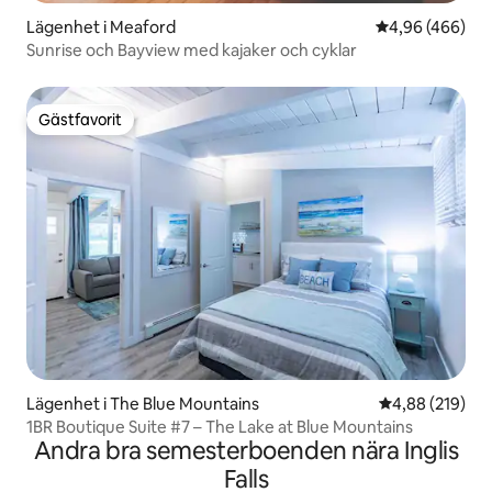
Lägenhet i Meaford
4,96 av 5 i ge
4,96 (466)
Sunrise och Bayview med kajaker och cyklar
Gästfavorit
Gästfavorit
Lägenhet i The Blue Mountains
4,88 av 5 i ge
4,88 (219)
1BR Boutique Suite #7 – The Lake at Blue Mountains
Andra bra semesterboenden nära Inglis
Falls