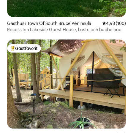
Gästhus i Town Of South Bruce Peninsula
4,93 av 5 i ge
4,93 (100)
Recess Inn Lakeside Guest House, bastu och bubbelpool
Gästfavorit
Populär gästfavorit