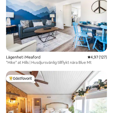
Lägenhet i Meaford
4,97 av 5 i ge
4,97 (127)
"Hike" at Hills | Husdjursvänlig tillflykt nära Blue Mt
Gästfavorit
Populär gästfavorit