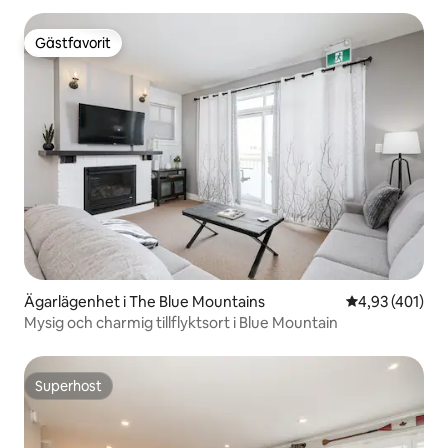
Gästfavorit
Gästfavorit
Ägarlägenhet i The Blue Mountains
4,93 av 5 i ge
4,93 (401)
Mysig och charmig tillflyktsort i Blue Mountain
Superhost
Superhost