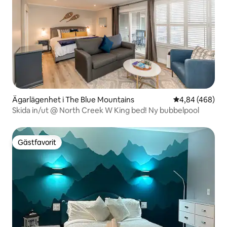
Ägarlägenhet i The Blue Mountains
4,84 av 5 i ge
4,84 (468)
Skida in/ut @ North Creek W King bed! Ny bubbelpool
Gästfavorit
Gästfavorit