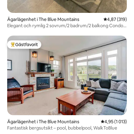
Ägarlägenhet i The Blue Mountains
4,87 av 5 i ge
4,87 (319)
Elegant och rymlig 2 sovrum/2 badrum/2 balkong Condo
Loft
Gästfavorit
Populär gästfavorit
Ägarlägenhet i The Blue Mountains
4,95 av 5 i gen
4,95 (1 013)
Fantastisk bergsutsikt – pool, bubbelpool, WalkToBlue