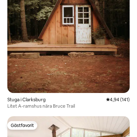
Stuga i Clarksburg
4,94 av 5 i ge
4,94 (141)
Litet A-ramshus nära Bruce Trail
Gästfavorit
Gästfavorit