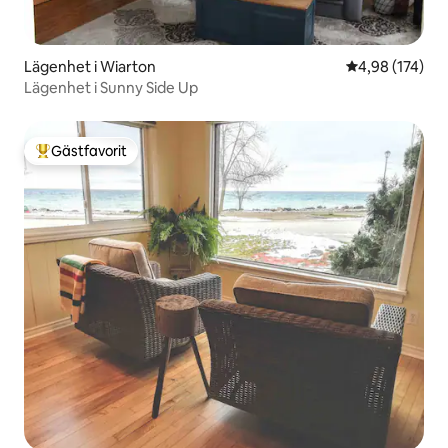
Lägenhet i Wiarton
4,98 av 5 i ge
4,98 (174)
Lägenhet i Sunny Side Up
Gästfavorit
Populär gästfavorit