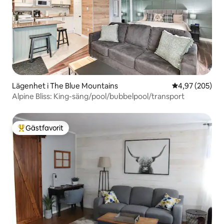
Lägenhet i The Blue Mountains
4,97 av 5 i ge
4,97 (205)
Alpine Bliss: King-säng/pool/bubbelpool/transport
Gästfavorit
Populär gästfavorit