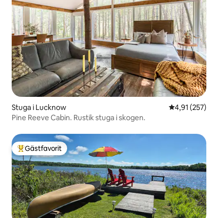
Stuga i Lucknow
4,91 av 5 i ge
4,91 (257)
Pine Reeve Cabin. Rustik stuga i skogen.
Gästfavorit
Populär gästfavorit