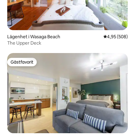
Lägenhet i Wasaga Beach
4,95 av 5 i ge
4,95 (508)
The Upper Deck
Gästfavorit
Gästfavorit