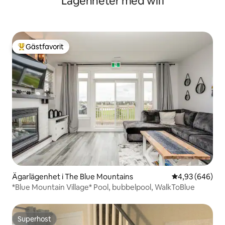
Lägenheter med wifi
Gästfavorit
Populär gästfavorit
Ägarlägenhet i The Blue Mountains
4,93 av 5 i ge
4,93 (646)
*Blue Mountain Village* Pool, bubbelpool, WalkToBlue
Superhost
Superhost