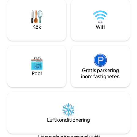
*Central luftkonditionering + värme
utrustad nedre vå
*Gasol- och vedeldade spisar *Internet
och bondgårdsbord
från Bruce Tel *Badtunna för 6 personer
morgonrockar, tof
*Eldstad *2 kajaker *3 000 tunnland
mer!
välskötta stigar i McGregor Point
Kök
Wifi
Provincial Park
Gratis parkering
Pool
inom fastigheten
Luftkonditionering