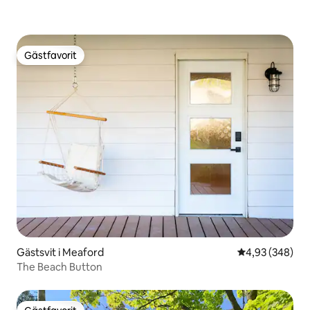
Gästfavorit
Gästfavorit
Gästsvit i Meaford
4,93 av 5 i ge
4,93 (348)
The Beach Button