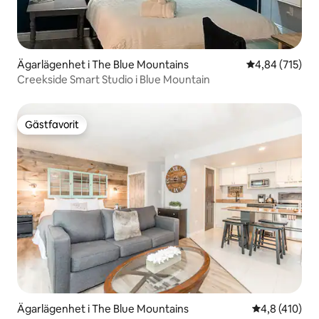
Ägarlägenhet i The Blue Mountains
4,84 av 5 i ge
4,84 (715)
Creekside Smart Studio i Blue Mountain
Gästfavorit
Gästfavorit
Ägarlägenhet i The Blue Mountains
4,8 av 5 i ge
4,8 (410)