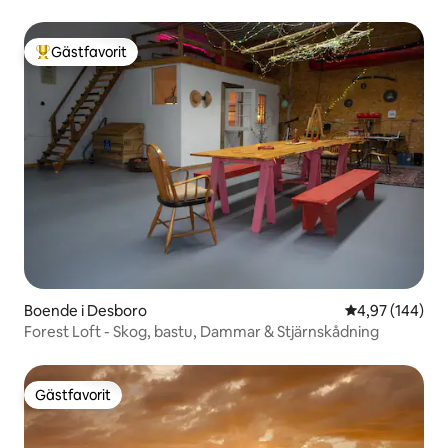
Gästfavorit
Populär gästfavorit
Boende i Desboro
4,97 av 5 i ge
4,97 (144)
Forest Loft - Skog, bastu, Dammar & Stjärnskådning
Gästfavorit
Gästfavorit