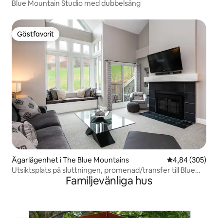
Blue Mountain Studio med dubbelsäng
Gästfavorit
Gästfavorit
Ägarlägenhet i The Blue Mountains
4,84 av 5 i ge
4,84 (305)
Utsiktsplats på sluttningen, promenad/transfer till Blue
Familjevänliga hus
Mountain Village