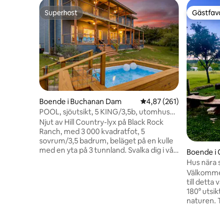
Superhost
Gästfavo
Superhost
Gästfavo
Boende i Buchanan Dam
4,87 av 5 i genomsnitt
4,87 (261)
POOL, sjöutsikt, 5 KING/3,5b, utomhus
Cabana
Njut av Hill Country-lyx på Black Rock
Ranch, med 3 000 kvadratfot, 5
sovrum/3,5 badrum, beläget på en kulle
med en yta på 3 tunnland. Svalka dig i vår
Boende i
10 x 6 fot djupa pool och i utomhusköket i
Hus nära 
cabanan med oöverträffad 180 graders
och kajak
Välkommen t
utsikt över Lake Buchanan. Vårt läge på
till dett
kullen garanterar att varje soluppgång
180° utsi
och solnedgång är ett unikt mästerverk
naturen. 
på landsbygden vid sjön. Beläget en kort
promenera
promenad bort till det orörda vattnet i
landar på 