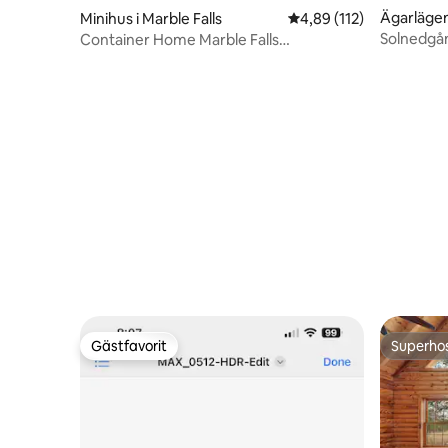
Ägarlägen
Minihus i Marble Falls
4,89 av 5 i genomsnitt
4,89 (112)
ay
Solnedgån
Container Home Marble Falls
bryggor!
*Cowboypool på taket*
Gästfavorit
Superho
Gästfavorit
Superho