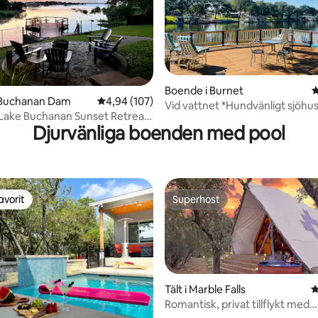
tligt betyg, 21 omdömen
Boende i Burnet
4
 Buchanan Dam
4,94 av 5 i genomsnittligt betyg, 107 omdöm
4,94 (107)
Vid vattnet *Hundvänligt sjöhu
Lake Buchanan Sunset Retreat|
sovrum
Djurvänliga boenden med pool
ol |Hundar
avorit
Superhost
gästfavorit
Superhost
Tält i Marble Falls
4
Romantisk, privat tillflykt med
bubbelpool + wow utsikt.