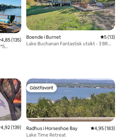
Boende i Burnet
5 av 5 i genomsni
5 (13)
,85 av 5 i genomsnittligt betyg, 135 omdömen
4,85 (135)
Lake Buchanan Fantastisk utsikt - 3 BR
en
s*5
3BA Fire Pit
Gästfavorit
Gästfavorit
,92 av 5 i genomsnittligt betyg, 139 omdömen
4,92 (139)
Radhus i Horseshoe Bay
4,95 av 5 i genomsnitt
4,95 (183)
Lake Time Retreat