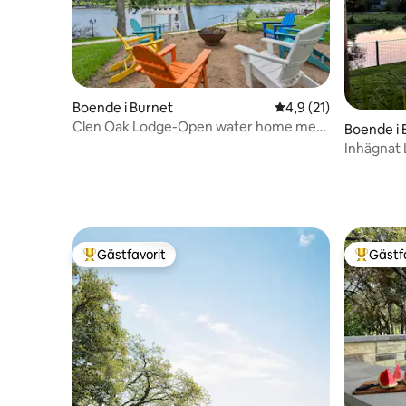
Boende i Burnet
4,9 av 5 i genomsnit
4,9 (21)
Clen Oak Lodge-Open water home med
Boende i
brygga och rutschkana!
Inhägnat 
Bubbelpo
Gästfavorit
Gästf
Populär gästfavorit
Populär 