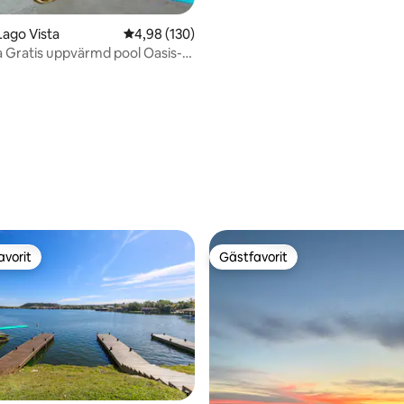
Lago Vista
4,98 av 5 i genomsnittligt betyg, 130 omdöm
4,98 (130)
a Gratis uppvärmd pool Oasis-
ske
ligt betyg, 199 omdömen
avorit
Gästfavorit
gästfavorit
Gästfavorit