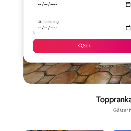
Utcheckning
Sök
Toppranka
Gäster h