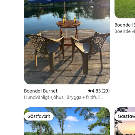
Boende i
Boende vid
sjönivå
Boende i Burnet
4,83 av 5 i genomsnit
4,83 (29)
Hundvänligt sjöhus | Brygga + fridfull
utsikt
Gästfavorit
Gästfavo
Gästfavorit
Gästfavo