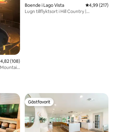
en
Boende i Lago Vista
4,99 av 5 i genomsnitt
4,99 (217)
Lugn tillflyktsort i Hill Country |
Bubbelpool | Eldstad
,82 av 5 i genomsnittligt betyg, 108 omdömen
4,82 (108)
r Mountain
Gästfavorit
Gästfavorit