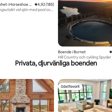
het i Horseshoe B
4,92 av 5 i genomsnittligt betyg, 185 omdöm
4,92 (185)
ligt betyg, 112 omdömen
gsutsikt vid sjön med pool och
Boende i Burnet
4
Hill Country och cykling Spyde
Privata, djurvänliga boenden
Retreat
st
Gästfavorit
st
Gästfavorit