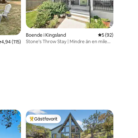
en
Boende i Kingsland
5 av 5 i genomsnit
5 (92)
Stone's Throw Stay | Mindre än en mile
,94 av 5 i genomsnittligt betyg, 115 omdömen
4,94 (115)
från Lake LBJ
Gästfavorit
Populär gästfavorit