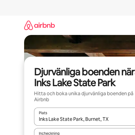
Hoppa
till
innehåll
Djurvänliga boenden när
Inks Lake State Park
Hitta och boka unika djurvänliga boenden på
Airbnb
Plats
När resultaten är tillgängliga kan du navigera me
Incheckning