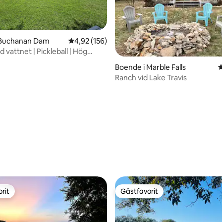
 Buchanan Dam
4,92 av 5 i genomsnittligt betyg, 156 omdöm
4,92 (156)
 vattnet | Pickleball | Hög
Boende i Marble Falls
4
Ranch vid Lake Travis
tligt betyg, 29 omdömen
rit
Gästfavorit
rit
Gästfavorit