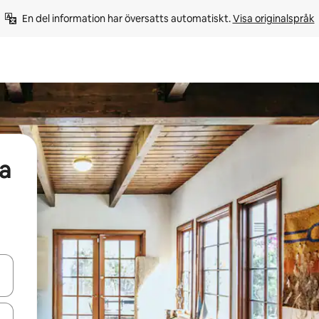
En del information har översatts automatiskt. 
Visa originalspråk
a
d upp- och nedåtpilarna eller utforska genom att trycka eller svepa.