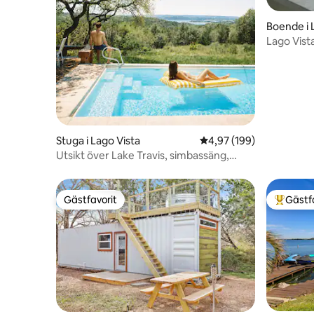
Boende i 
Lago Vist
FirePit, Fi
Stuga i Lago Vista
4,97 av 5 i genomsnitt
4,97 (199)
Utsikt över Lake Travis, simbassäng,
pickleball, rymmer 6
Gästfavorit
Gästf
Gästfavorit
Populär 