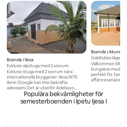
Boende i Akure
Gabitobos lägenhet Lugnt och bek
Boende i Ilesa
hem
Välkommen till vår
Exklusiv alpstuga med 2 sovrum.
bungalow med 3 s
Exklusiv stuga med 2 sovrum nära
perfekt för familj
internationella bryggerier. Ilesa INTE
affärsresenärer. 
Ilerin (Google kan inte bekräfta
beläget bara 5 min
adressen) Det är utanför Adebayo
Akure flygplats 
Populära bekvämligheter för
Abon. En lugn tillflyktsort med moderna
stormarknader, re
bekvämligheter. Detta exklusiva chalet
semesterboenden i Ipetu Ijesa I
Njut av moderna 
med 2 sovrum ligger precis runt
inklusive Wi-Fi, D
International Breweries och är utformat
Netflix för din und
för att ge en lugn och elegant tillflykt där
säkerhet och kom
du kan koppla av och föryngras. Med alla
24/7 säkerhet på p
väsentliga bekvämligheter noggrant