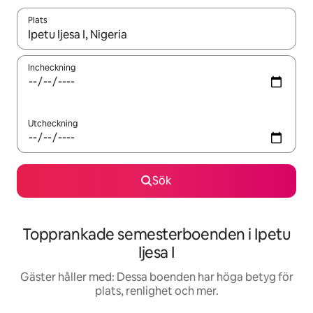
Plats
När resultaten är tillgängliga kan du navigera med upp- och ned
Incheckning
Utcheckning
Sök
Topprankade semesterboenden i Ipetu
Ijesa I
Gäster håller med: Dessa boenden har höga betyg för
plats, renlighet och mer.