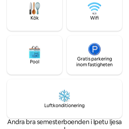
standbygenerator
inkluderade är detta mer än bara ett
strömförsörjning n
ställe att bo på – det är en oas av
någon allmän el.
komfort. INGA FESTER TILLÅTNA.
Kök
Wifi
Gratis parkering
Pool
inom fastigheten
Luftkonditionering
Andra bra semesterboenden i Ipetu Ijesa