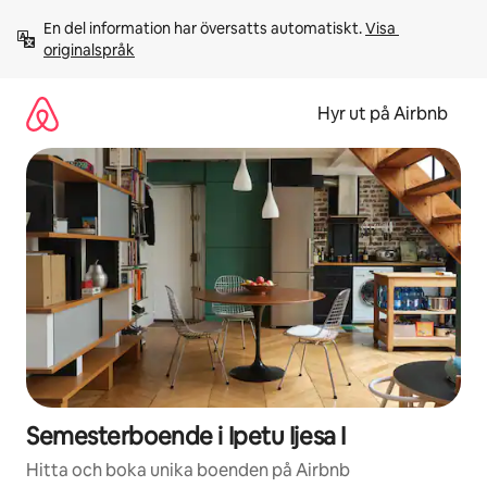
Hoppa
En del information har översatts automatiskt. 
Visa 
till
originalspråk
innehåll
Hyr ut på Airbnb
Semesterboende i Ipetu Ijesa I
Hitta och boka unika boenden på Airbnb