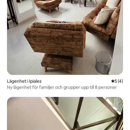
Lägenhet i Ipiales
5 av 5 i 
5 (4)
Ny lägenhet för familjer och grupper upp till 8 personer