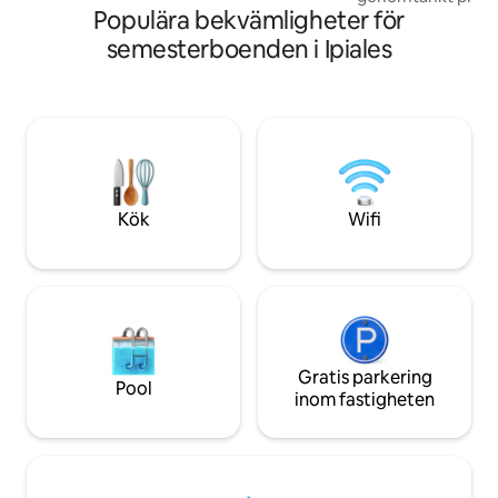
Populära bekvämligheter för
ytbehandlingar. D
idealiska tillflykt
semesterboenden i Ipiales
med full internet
900 Mbit/s, ✅️Netflix för 2 st. 55-tums-TV
ingår, ✅️ Balkong och terrass ✅️ Med
parkering ✅️ Affärsresor, ✅️Rymligt
avkopplingsrum fö
aktiviteter😁✨️🫂 kombinerar funktionell
elegans med ett u
läge för ALLT.
Kök
Wifi
Gratis parkering
Pool
inom fastigheten