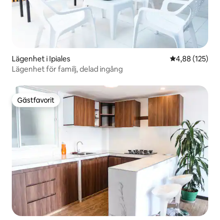
Lägenhet i Ipiales
4,88 av 5 i ge
4,88 (125)
Lägenhet för familj, delad ingång
Gästfavorit
Gästfavorit