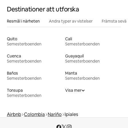
Destinationer att utforska
Resmål i närheten
Andra typer av vistelser
Främsta sevär
Quito
Cali
Semesterboenden
Semesterboenden
Cuenca
Guayaquil
Semesterboenden
Semesterboenden
Baños
Manta
Semesterboenden
Semesterboenden
Tonsupa
Visa mer
Semesterboenden
Airbnb
Colombia
Nariño
Ipiales