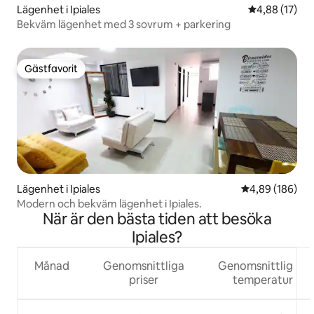
Lägenhet i Ipiales
4,88 av 5 i g
4,88 (17)
Bekväm lägenhet med 3 sovrum + parkering
Gästfavorit
Gästfavorit
Lägenhet i Ipiales
4,89 av 5 i ge
4,89 (186)
Modern och bekväm lägenhet i Ipiales.
När är den bästa tiden att besöka
Ipiales?
Månad
Genomsnittliga
Genomsnittlig
priser
temperatur