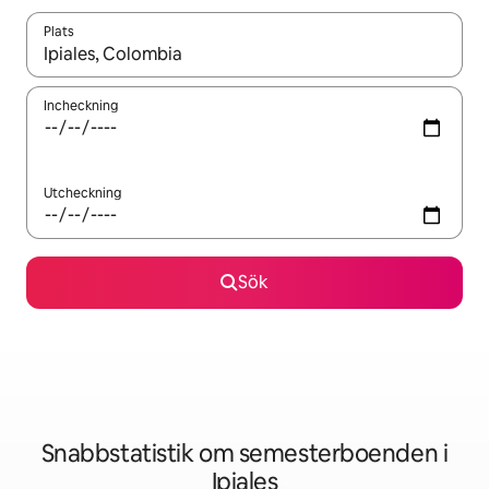
Plats
När resultaten är tillgängliga kan du navigera med upp- och ned
Incheckning
Utcheckning
Sök
Snabbstatistik om semesterboenden i
Ipiales