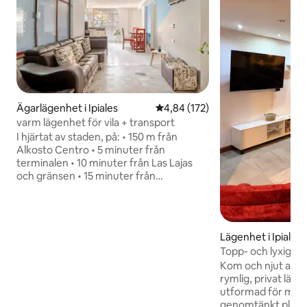
Ägarlägenhet i Ipiales
4,84 av 5 i genomsnittligt bet
4,84 (172)
varm lägenhet för vila + transport
I hjärtat av staden, på: • 150 m från
Alkosto Centro • 5 minuter från
terminalen • 10 minuter från Las Lajas
och gränsen • 15 minuter från
flygplatsen (vi har transport) Lugnt,
mysigt och med alla bekvämligheter.
Andra våningen, perfekt för att
organisera din shopping: nära lager,
Lägenhet i Ipiales
livsmedel, kläder, skor, hårdvaruaffärer
Topp- och lyxig läg
och vitvaror. Endast 40 m bort, stor
Maximal komfort
Kom och njut av en
parkeringsplats utan höjdgräns, perfekt
rymlig, privat läg
för skåpbilar och husbilar Detaljerad
utformad för max
guide och kontakter för transport,
genomtänkt planl
restauranger, teknik och mycket mer