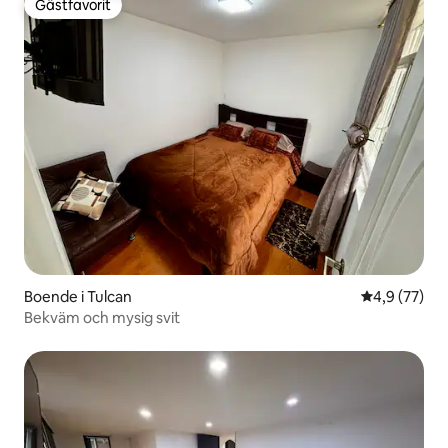
Gästfavorit
Gästfavorit
Boende i Tulcan
4,9 av 5 i g
4,9 (77)
Bekväm och mysig svit