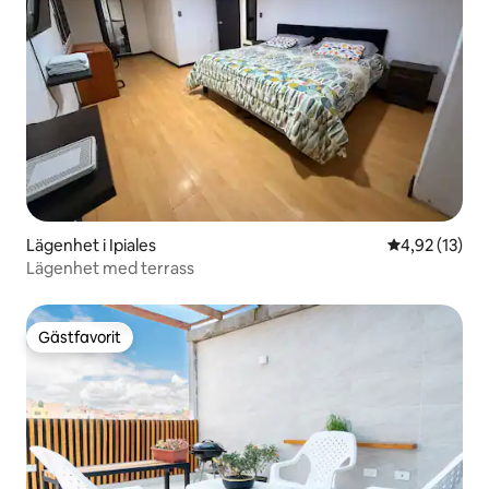
Lägenhet i Ipiales
4,92 av 5 i g
4,92 (13)
Lägenhet med terrass
Gästfavorit
Gästfavorit