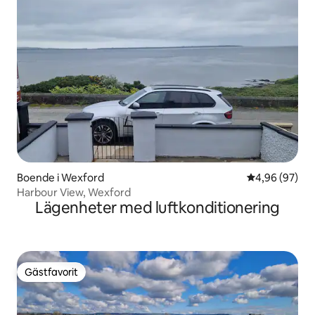
Boende i Wexford
4,96 av 5 i g
4,96 (97)
Harbour View, Wexford
Lägenheter med luftkonditionering
Gästfavorit
Gästfavorit