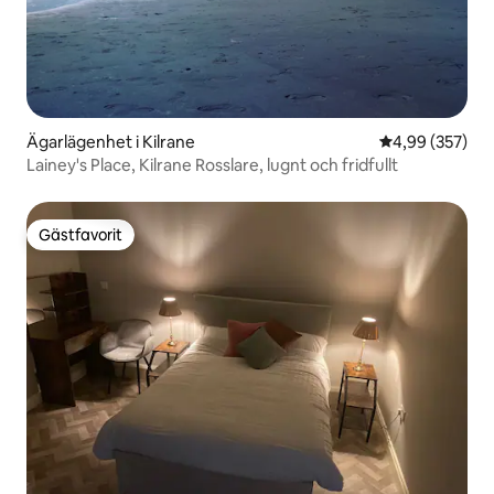
Ägarlägenhet i Kilrane
4,99 av 5 i ge
4,99 (357)
Lainey's Place, Kilrane Rosslare, lugnt och fridfullt
Gästfavorit
Gästfavorit