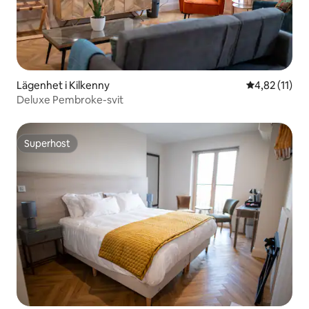
Lägenhet i Kilkenny
4,82 av 5 i 
4,82 (11)
Deluxe Pembroke-svit
Superhost
Superhost