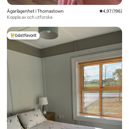
Ägarlägenhet i Thomastown
4,97 av 5 i ge
4,97 (196)
Koppla av och utforska
Gästfavorit
Populär gästfavorit