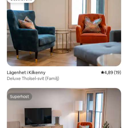
Gästfavorit
Lägenhet i Kilkenny
4,89 av 5 i g
4,89 (19)
Deluxe Tholsel-svit (Familj)
Superhost
Superhost