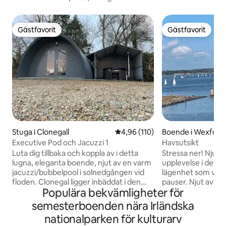
Gästfavorit
Gästfavorit
Gästfavorit
Gästfavorit
Stuga i Clonegall
4,96 av 5 i genomsnittligt bet
4,96 (110)
Boende i Wexford
Executive Pod och Jacuzzi 1
Havsutsikt
Luta dig tillbaka och koppla av i detta
Stressa ner! Njut 
lugna, eleganta boende, njut av en varm
upplevelse i denna
jacuzzi/bubbelpool i solnedgången vid
lägenhet som vi ha
floden. Clonegal ligger inbäddat i den
pauser. Njut av fri
Populära bekvämligheter för
pittoreska landsbygden i County Carlow
dig själv. 12 minut
och är en charmig by som erbjuder en
Wexford Main Str
semesterboenden nära Irländska
fridfull tillflyktsort med en touch av
fantastisk havsutsikt. Du kan pro
nationalparken för kulturarv
historia. Byn är känd för sin fantastiska
på sandstränder m