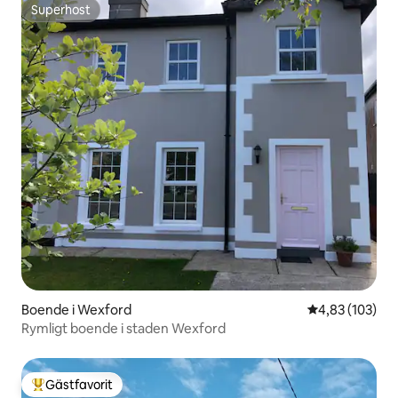
Superhost
Superhost
Boende i Wexford
4,83 av 5 i ge
4,83 (103)
Rymligt boende i staden Wexford
Gästfavorit
Populär gästfavorit