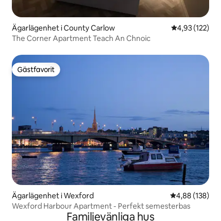
Ägarlägenhet i County Carlow
4,93 av 5 i ge
4,93 (122)
The Corner Apartment Teach An Chnoic
Gästfavorit
Gästfavorit
Ägarlägenhet i Wexford
4,88 av 5 i ge
4,88 (138)
Wexford Harbour Apartment - Perfekt semesterbas
Familjevänliga hus