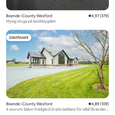
Boende i County Wexford
4,97 av 5 i ge
4,97 (379)
Mysig stuga på landsbygden
Gästfavorit
Gästfavorit
Boende i County Wexford
4,89 av 5 i ge
4,89 (109)
4 sovrum Säker trädgård Gratis laddare för elbil Stränder
NB