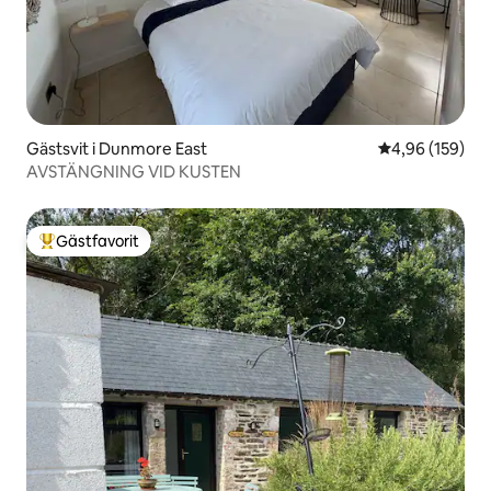
Gästsvit i Dunmore East
4,96 av 5 i ge
4,96 (159)
AVSTÄNGNING VID KUSTEN
Gästfavorit
Populär gästfavorit