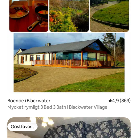
Boende i Blackwater
4,9 av 5 i ge
4,9 (363)
Mycket rymligt 3 Bed 3 Bath i Blackwater Village
Gästfavorit
Gästfavorit