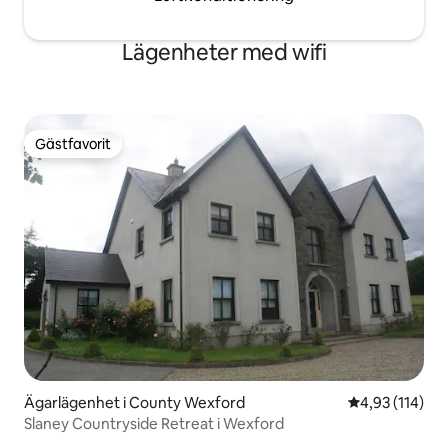
Lägenheter med wifi
Gästfavorit
Gästfavorit
Ägarlägenhet i County Wexford
4,93 av 5 i ge
4,93 (114)
Slaney Countryside Retreat i Wexford