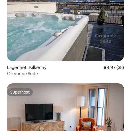
Lägenhet i Kilkenny
4,97 av 5 i g
4,97 (35)
Ormonde Suite
Superhost
Superhost