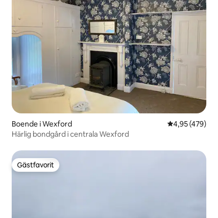
Boende i Wexford
4,95 av 5 i ge
4,95 (479)
Härlig bondgård i centrala Wexford
Gästfavorit
Gästfavorit