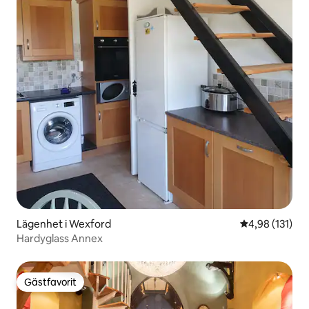
Lägenhet i Wexford
4,98 av 5 i ge
4,98 (131)
Hardyglass Annex
Gästfavorit
Gästfavorit