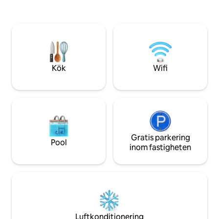
utsikt och sina pittoreska, trädkantade
bilresa bort. Egen ingång (Gratis allmän
gator och är hem för Huntington Castle,
parkering utanför) Kostnadsfritt wi
en skatt från 1600-talet med vackra
Månads- och vecko
trädgårdar. Njut av natursköna
tillgängliga Se till att du inkluderar det
promenader längs den närliggande
totala antalet gäster
floden Slaney eller utforska lokala stigar
kommersiell fotog
som Wicklow Way.
Kök
Wifi
Gratis parkering
Pool
inom fastigheten
Luftkonditionering