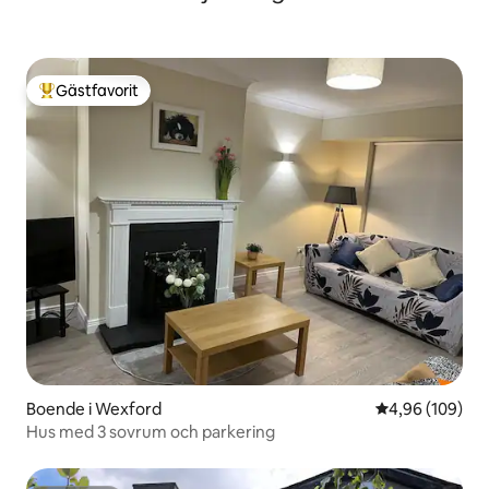
Gästfavorit
Populär gästfavorit
Boende i Wexford
4,96 av 5 i ge
4,96 (109)
Hus med 3 sovrum och parkering