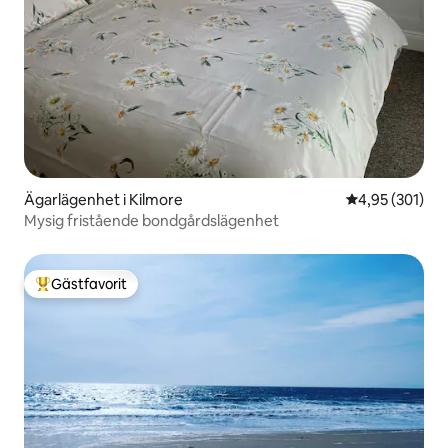
Ägarlägenhet i Kilmore
4,95 av 5 i ge
4,95 (301)
Mysig fristående bondgårdslägenhet
Gästfavorit
Populär gästfavorit