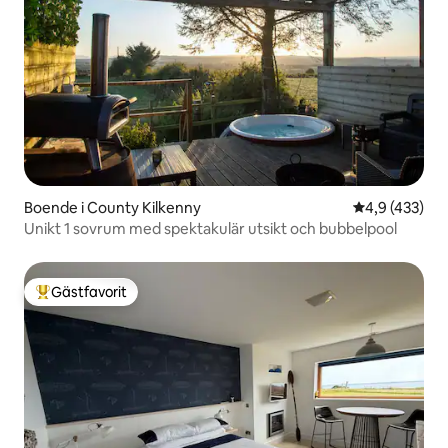
Boende i County Kilkenny
4,9 av 5 i ge
4,9 (433)
Unikt 1 sovrum med spektakulär utsikt och bubbelpool
Gästfavorit
Populär gästfavorit