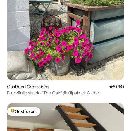
Gästhus i Crossabeg
5 av 5 i g
5 (34)
Djurvänlig studio "The Oak" @Kilpatrick Glebe
Gästfavorit
Populär gästfavorit