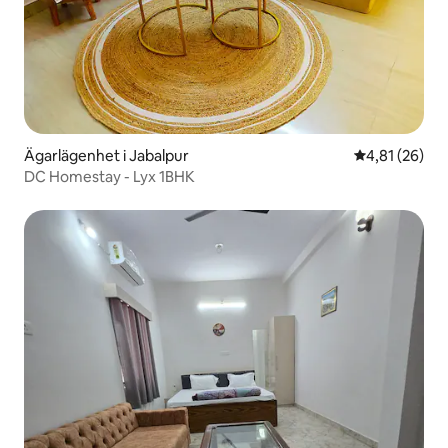
Ägarlägenhet i Jabalpur
4,81 av 5 i g
4,81 (26)
DC Homestay - Lyx 1BHK