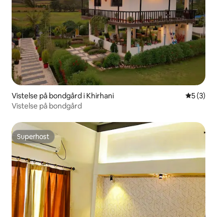
Vistelse på bondgård i Khirhani
5 av 5 i 
5 (3)
Vistelse på bondgård
Superhost
Superhost