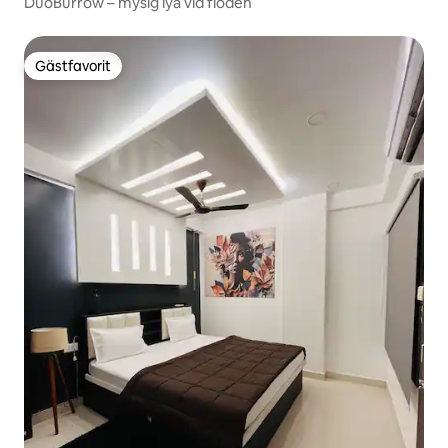
DuoBurrow – mysig lya vid floden
Gästfavorit
Gästfavorit