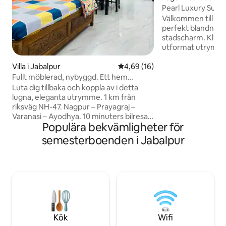
Pearl Luxury Suit
fritidsrum)
Välkommen till Pe
perfekt blandning 
stadscharm. Kliv i
utformat utrymme
bekvämlighet, kre
Pearl Apartment li
Villa i Jabalpur
4,69 av 5 i genomsnittligt be
4,69 (16)
område och erbjud
Fullt möblerad, nybyggd. Ett hem
en avkopplande o
hemifrån!
Luta dig tillbaka och koppla av i detta
vistelse. Perfekt 
lugna, eleganta utrymme. 1 km från
par, familjer elle
riksväg NH-47. Nagpur – Prayagraj –
Apartment är mer 
Varanasi – Ayodhya. 10 minuters bilresa
det är en uppleve
Populära bekvämligheter för
till NH-44, NH-65. 2 km till Vijaynagar.
inredningen och d
Nybyggt hus med utsikt mot
semesterboenden i Jabalpur
atmosfären får de
trädgården, fullt möblerat med alla
hemma från det ög
moderna bekvämligheter. 1 dubbelsäng
med luftkonditionering. 1 enkelsäng i
vardagsrummet. 1 dubbelsäng med
kylare, gratis wifi, kylskåp, TV,
tvättmaskin, varmvattenberedare, fullt
utrustat kök, RO-vattenrenare,
personlig parkering under tak, öppen
Kök
Wifi
terrass för att njuta av den friska brisen