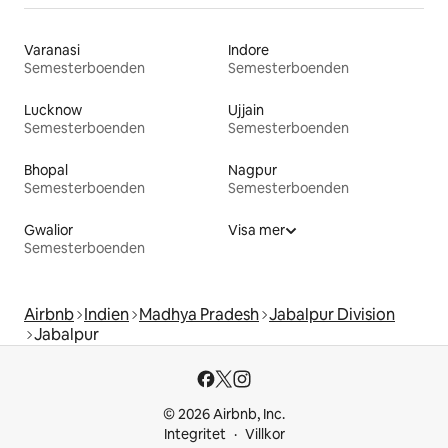
Varanasi
Indore
Semesterboenden
Semesterboenden
Lucknow
Ujjain
Semesterboenden
Semesterboenden
Bhopal
Nagpur
Semesterboenden
Semesterboenden
Gwalior
Visa mer
Semesterboenden
Airbnb
Indien
Madhya Pradesh
Jabalpur Division
Jabalpur
© 2026 Airbnb, Inc.
Integritet
Villkor