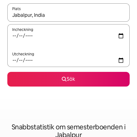
Plats
När resultaten är tillgängliga kan du navigera med upp- och ned
Incheckning
Utcheckning
Sök
Snabbstatistik om semesterboenden i
Jabalpur