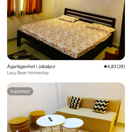
Ägarlägenhet i Jabalpur
4,83 av 5 i g
4,83 (29)
Lazy Bear Homestay
Superhost
Superhost