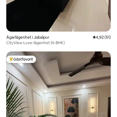
Ägarlägenhet i Jabalpur
4,92 av 5 i g
4,92 (51)
CityView Luxe-lägenhet (4-BHK)
Gästfavorit
Populär gästfavorit