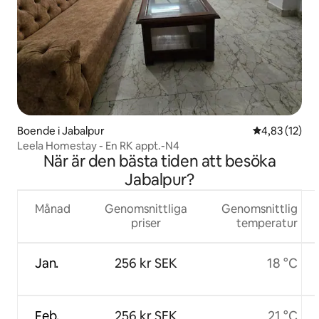
Boende i Jabalpur
4,83 av 5 i g
4,83 (12)
Leela Homestay - En RK appt.-N4
När är den bästa tiden att besöka
Jabalpur?
Månad
Genomsnittliga
Genomsnittlig
priser
temperatur
Jan.
256 kr SEK
18 °C
Feb.
256 kr SEK
21 °C