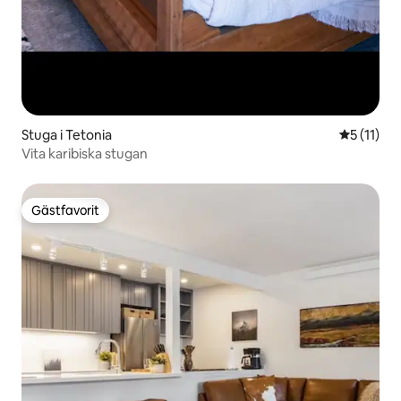
Stuga i Tetonia
5 av 5 i 
5 (11)
Vita karibiska stugan
Gästfavorit
Gästfavorit