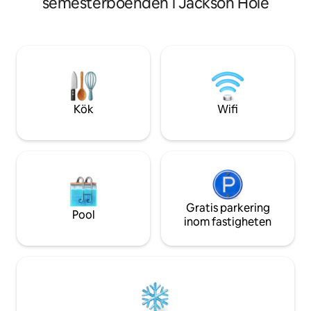
semesterboenden i Jackson Hole
queen bed, utdrag
2026. Den omedelbara stugan och
öppen spis och bilj
gården kommer inte att ha
koppla av i bubbe
konstruktion, men omedelbara
saltvatten, eller h
omgivande områden kommer att göra
stjärnorna på den
det.
bäck löper genom
finns flera utomhu
kan koppla av och n
Kök
Wifi
naturen.
Gratis parkering
Pool
inom fastigheten