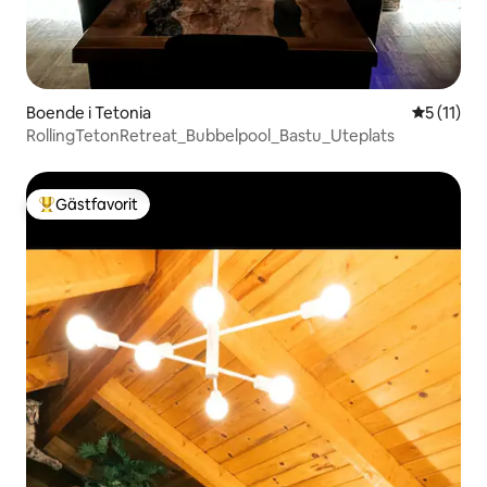
Boende i Tetonia
5 av 5 i 
5 (11)
RollingTetonRetreat_Bubbelpool_Bastu_Uteplats
Gästfavorit
Populär gästfavorit