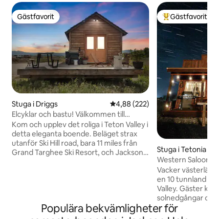
Gästfavorit
Gästfavorit
Gästfavorit
Populär gästfavor
Stuga i Driggs
4,88 av 5 i genomsnittligt bety
4,88 (222)
Elcyklar och bastu! Välkommen till
Mummford Sollys
Kom och upplev det roliga i Teton Valley i
detta eleganta boende. Beläget strax
utanför Ski Hill road, bara 11 miles från
Stuga i Tetonia
Grand Targhee Ski Resort, och Jackson
Western Saloon me
Hole WY strax över passet. Detta är det
Vacker västerländ
närmaste du kan komma staden men
en 10 tunnland sto
med känslan av att bo på landet! Ser
Valley. Gäster kan 
fram emot ett fullt utrustat kök, en
solnedgångar och 
tvättmaskin och torktumlare, och kaffe
Populära bekvämligheter för
roliga och unika 
och choklad. OBS: närliggande
salong med ett so
byggnation under hela december 2025-