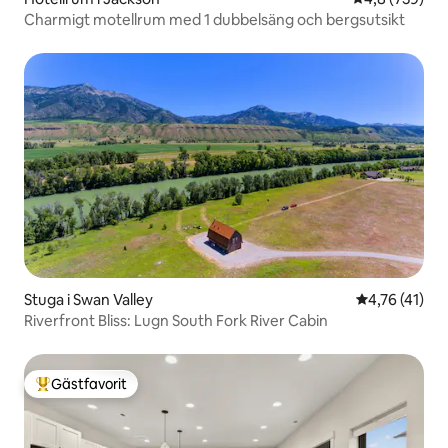
Charmigt motellrum med 1 dubbelsäng och bergsutsikt
Stuga i Swan Valley
4,76 av 5 i 
4,76 (41)
Riverfront Bliss: Lugn South Fork River Cabin
Gästfavorit
Populär gästfavorit