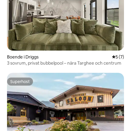
Boende i Driggs
5 av 5 i 
5 (7)
3 sovrum, privat bubbelpool – nära Targhee och centrum
Superhost
Superhost