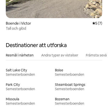
Boende i Victor
5 av 5 i 
5 (7)
Tall och glöd
Destinationer att utforska
Resmål i närheten
Andra typer av vistelser
Främsta sevär
Salt Lake City
Boise
Semesterboenden
Semesterboenden
Park City
Steamboat Springs
Semesterboenden
Semesterboenden
Missoula
Bozeman
Semesterboenden
Semesterboenden