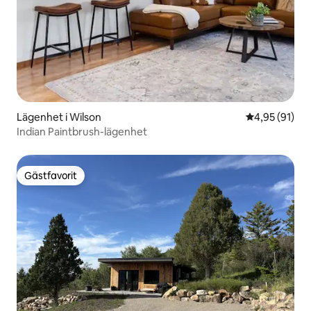
Lägenhet i Wilson
4,95 av 5 i g
4,95 (91)
Indian Paintbrush-lägenhet
Gästfavorit
Gästfavorit