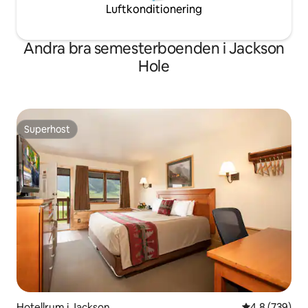
Luftkonditionering
Andra bra semesterboenden i Jackson
Hole
Superhost
Superhost
Hotellrum i Jackson
4,8 av 5 i ge
4,8 (739)