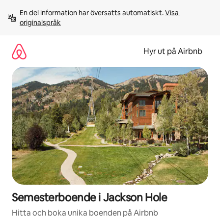
Hoppa
En del information har översatts automatiskt. 
Visa 
till
originalspråk
innehåll
Hyr ut på Airbnb
Semesterboende i Jackson Hole
Hitta och boka unika boenden på Airbnb