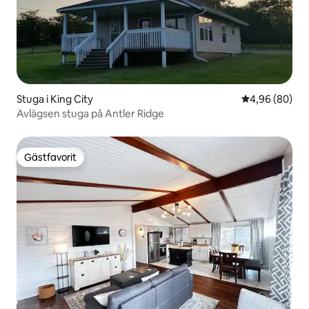
Stuga i King City
4,96 av 5 i g
4,96 (80)
Avlägsen stuga på Antler Ridge
Gästfavorit
Gästfavorit