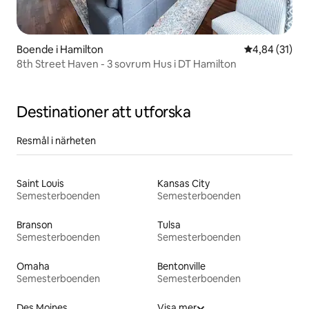
Boende i Hamilton
4,84 av 5 i g
4,84 (31)
8th Street Haven - 3 sovrum Hus i DT Hamilton
Destinationer att utforska
Resmål i närheten
Saint Louis
Kansas City
Semesterboenden
Semesterboenden
Branson
Tulsa
Semesterboenden
Semesterboenden
Omaha
Bentonville
Semesterboenden
Semesterboenden
Des Moines
Visa mer