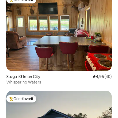
Populär gästfavorit
Stuga i Gilman City
4,95 av 5 i g
4,95 (40)
Whispering Waters
Gästfavorit
Populär gästfavorit