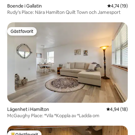
Boende i Gallatin
4,74 av 5 i g
4,74 (19)
Rudy's Place: Nära Hamilton Quilt Town och Jamesport
Gästfavorit
Gästfavorit
Lägenhet i Hamilton
4,94 av 5 i g
4,94 (18)
McGaughy Place: *Vila *Koppla av *Ladda om
Gästfavorit