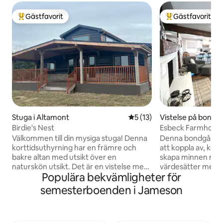
Gästfavorit
Gästfavorit
Populär gästfavorit
Populär gästfavor
Stuga i Altamont
5 av 5 i genomsnittligt be
5 (13)
Vistelse på bondgår
Birdie's Nest
Esbeck Farmhous
Välkommen till din mysiga stuga! Denna
Denna bondgård är
korttidsuthyrning har en främre och
att koppla av, kopp
bakre altan med utsikt över en
skapa minnen med
naturskön utsikt. Det är en vistelse med
värdesätter mest. 
Populära bekvämligheter för
tre sovrum som rymmer upp till 4 gäster.
morgnar med att be
Denna stuga är perfekt för singlar eller
boskapen i de om
semesterboenden i Jameson
familjer som letar efter en avkopplande
betesmarkerna och
semester. Du kommer att lämna känslan
soluppgången frå
fräsch! Inuti: * Boende med 3 sovrum
du bege dig ut på 