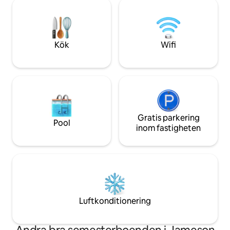
som rymmer 4 gäster * 2 kompletta
med många attrakt
badrum * Tvättmaskin/torktumlare *
omgivande område
Fullt utrustat kök * TV och wifi Utomhus:
Hamilton, Jamespo
* Inkluderar främre och bakre däck *
platserna i Lake V
Innehåller gasolgrill * Flera
för att tända grill
Kök
Wifi
parkeringsplatser
verandan medan du
sällskap.
Gratis parkering
Pool
inom fastigheten
Luftkonditionering