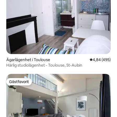
Ägarlägenhet i Toulouse
4,84 av 5 i ge
4,84 (495)
Härlig studiolägenhet - Toulouse, St-Aubin
Gästfavorit
Gästfavorit