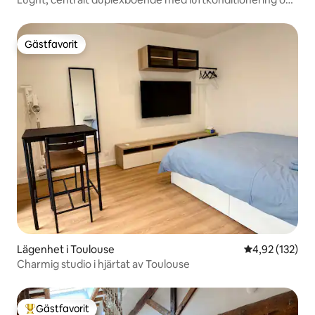
gratisparkering
Gästfavorit
Gästfavorit
Lägenhet i Toulouse
4,92 av 5 i ge
4,92 (132)
Charmig studio i hjärtat av Toulouse
Gästfavorit
Populär gästfavorit