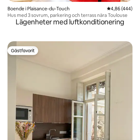
Boende i Plaisance-du-Touch
4,86 av 5 i ge
4,86 (444)
Hus med 3 sovrum, parkering och terrass nära Toulouse
Lägenheter med luftkonditionering
Gästfavorit
Gästfavorit