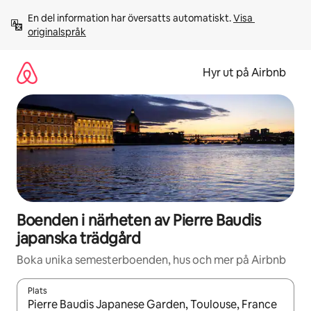
Hoppa
En del information har översatts automatiskt. 
Visa 
till
originalspråk
innehåll
Hyr ut på Airbnb
Boenden i närheten av Pierre Baudis
japanska trädgård
Boka unika semesterboenden, hus och mer på Airbnb
Plats
När resultaten är tillgängliga kan du navigera med upp- och ned