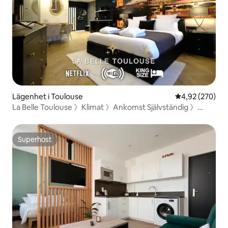
Lägenhet i Toulouse
4,92 av 5 i ge
4,92 (270)
La Belle Toulouse 》Klimat 》Ankomst Självständig 》
Parkering
Superhost
Superhost