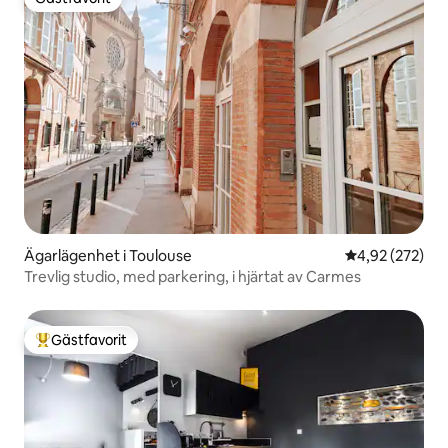
Gästfavorit
Ägarlägenhet i Toulouse
4,92 av 5 i ge
4,92 (272)
Trevlig studio, med parkering, i hjärtat av Carmes
Gästfavorit
Populär gästfavorit