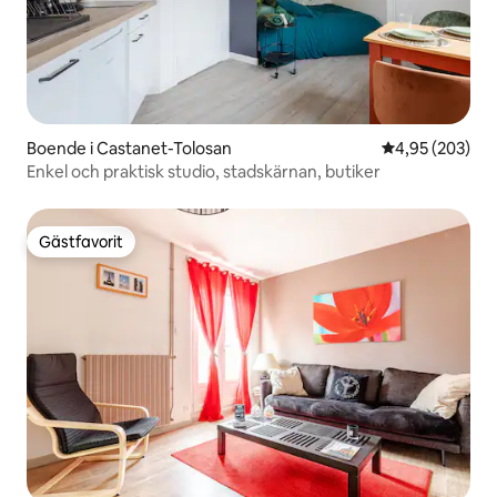
Boende i Castanet-Tolosan
4,95 av 5 i ge
4,95 (203)
Enkel och praktisk studio, stadskärnan, butiker
Gästfavorit
Gästfavorit