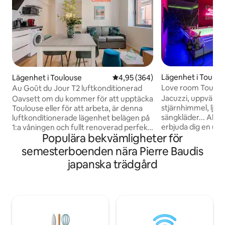
Lägenhet i Toulou
Lägenhet i Toulouse
4,95 av 5 i genomsnittligt bety
4,95 (364)
Love room Toulouse
Au Goût du Jour T2 luftkonditionerad
Jacuzzi, uppvärmd
Oavsett om du kommer för att upptäcka
stjärnhimmel, ljus 
Toulouse eller för att arbeta, är denna
sängkläder... Allt 
luftkonditionerade lägenhet belägen på
erbjuda dig en un
1:a våningen och fullt renoverad perfekt
Populära bekvämligheter för
garanterad stund 
lämpad. Ett vardagsrum med bäddsoffa,
Ytterligare alternat
ett fullt utrustat kök, ett
semesterboenden nära Pierre Baudis
begäran för att gö
kontorsområde, ett separat sovrum och
japanska trädgård
roligare. Lägenheten ligger i stadsdelen
ett badrum, 5 minuters promenad från
Busca, ett stenkas
Baudis Convention Center, 6 minuter
Demoiselles, 5 mi
från Compans-Caffarelli tunnelbana, 15
centrum, 3 minute
minuter från Place du Capitole. Du
Plantes, 6 minuter
kommer att ha en högpresterande fiber
och 10 minuter frå
WiFi-anslutning som gör att du kan
arbeta i en videokonferens.