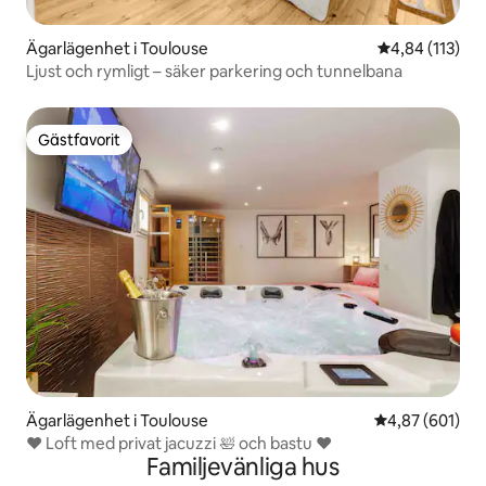
Ägarlägenhet i Toulouse
4,84 av 5 i ge
4,84 (113)
Ljust och rymligt – säker parkering och tunnelbana
Gästfavorit
Gästfavorit
Ägarlägenhet i Toulouse
4,87 av 5 i ge
4,87 (601)
♥️ Loft med privat jacuzzi 🛀 och bastu ♥️
Familjevänliga hus