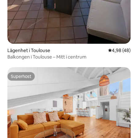
Lägenhet i Toulouse
4,98 av 5 i g
4,98 (48)
Balkongen i Toulouse – Mitt i centrum
Superhost
Superhost