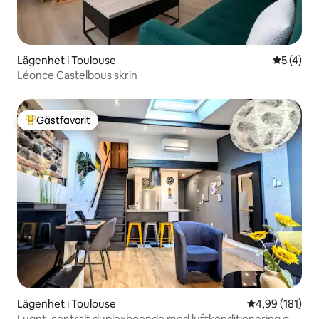
Lägenhet i Toulouse
5 av 5 i 
5 (4)
Léonce Castelbous skrin
Gästfavorit
Populär gästfavorit
Lägenhet i Toulouse
4,99 av 5 i ge
4,99 (181)
Lugnt, centralt duplexboende med luftkonditionering och