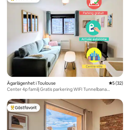
Populär gästfavorit
Ägarlägenhet i Toulouse
5 av 5 i g
5 (32)
Center 4p familj Gratis parkering WIFI Tunnelbana
Flygplats
Gästfavorit
Populär gästfavorit