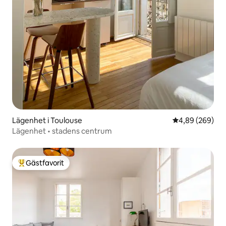
Lägenhet i Toulouse
4,89 av 5 i ge
4,89 (269)
Lägenhet • stadens centrum
Gästfavorit
Populär gästfavorit