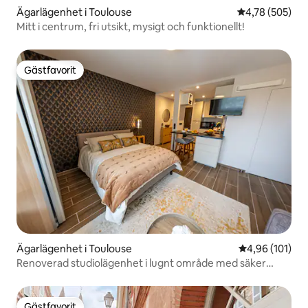
Ägarlägenhet i Toulouse
4,78 av 5 i ge
4,78 (505)
Mitt i centrum, fri utsikt, mysigt och funktionellt!
Gästfavorit
Gästfavorit
Ägarlägenhet i Toulouse
4,96 av 5 i ge
4,96 (101)
Renoverad studiolägenhet i lugnt område med säker
parkering
Gästfavorit