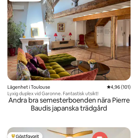
Lägenhet i Toulouse
4,96 av 5 i ge
4,96 (101)
Lyxig duplex vid Garonne. Fantastisk utsikt!
Andra bra semesterboenden nära Pierre
Baudis japanska trädgård
Gästfavorit