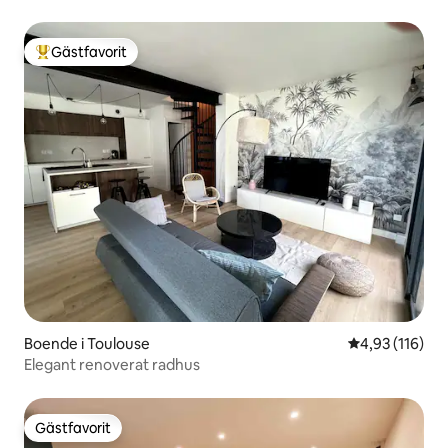
Gästfavorit
Populär gästfavorit
Boende i Toulouse
4,93 av 5 i ge
4,93 (116)
Elegant renoverat radhus
Gästfavorit
Gästfavorit