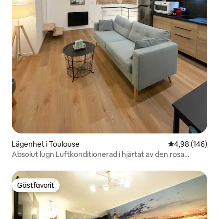
Lägenhet i Toulouse
4,98 av 5 i ge
4,98 (146)
Absolut lugn Luftkonditionerad i hjärtat av den rosa
staden
Gästfavorit
Gästfavorit