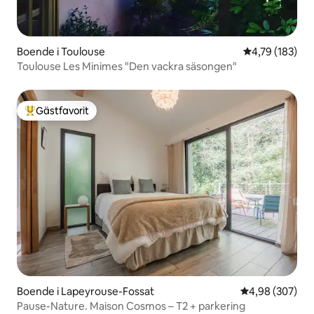
Boende i Toulouse
4,79 av 5 i ge
4,79 (183)
Toulouse Les Minimes "Den vackra säsongen"
Gästfavorit
Populär gästfavorit
Boende i Lapeyrouse-Fossat
4,98 av 5 i ge
4,98 (307)
Pause-Nature. Maison Cosmos – T2 + parkering