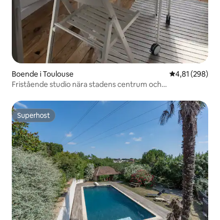
Boende i Toulouse
4,81 av 5 i ge
4,81 (298)
Fristående studio nära stadens centrum och
järnvägsstation
Superhost
Superhost