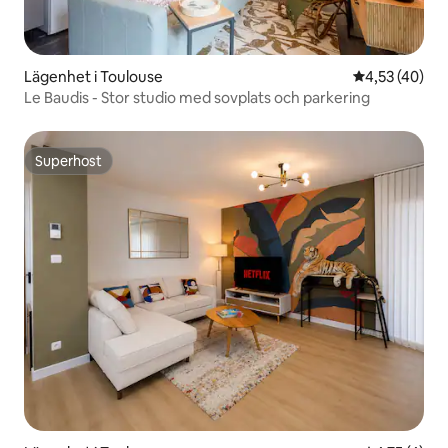
Lägenhet i Toulouse
4,53 av 5 i g
4,53 (40)
Le Baudis - Stor studio med sovplats och parkering
Superhost
Superhost