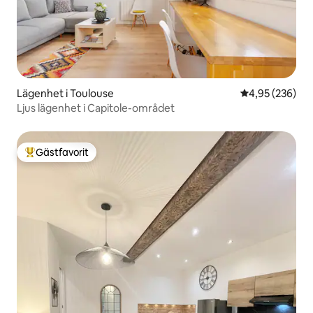
Lägenhet i Toulouse
4,95 av 5 i ge
4,95 (236)
Ljus lägenhet i Capitole-området
Gästfavorit
Populär gästfavorit