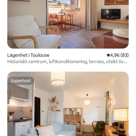
Lägenhet i Toulouse
4,96 av 5 i g
4,96 (83)
Historiskt centrum, luftkonditionering, terrass, utsikt över
hustaken
Superhost
Superhost