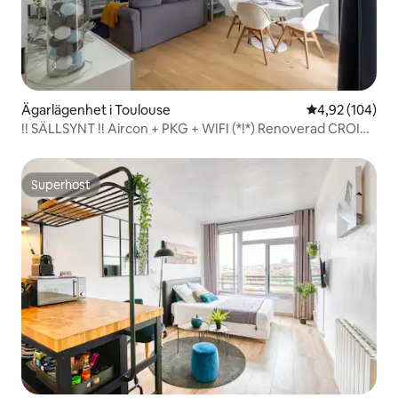
Ägarlägenhet i Toulouse
4,92 av 5 i ge
4,92 (104)
!! SÄLLSYNT !! Aircon + PKG + WIFI (*!*) Renoverad CROIX-
DAURADE
Superhost
Superhost