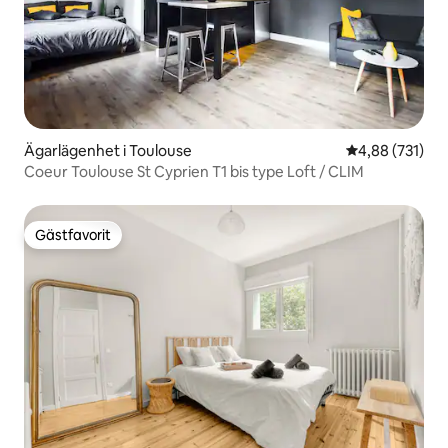
Ägarlägenhet i Toulouse
4,88 av 5 i ge
4,88 (731)
Coeur Toulouse St Cyprien T1 bis type Loft / CLIM
Gästfavorit
Gästfavorit