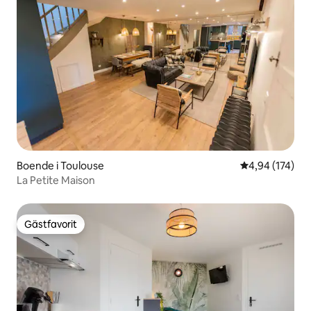
Boende i Toulouse
4,94 av 5 i ge
4,94 (174)
La Petite Maison
Gästfavorit
Gästfavorit