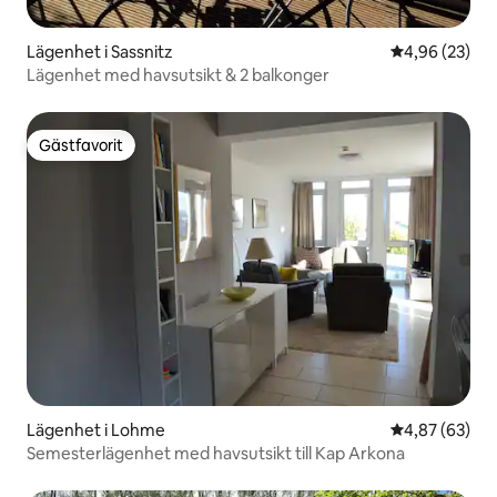
Lägenhet i Sassnitz
4,96 av 5 i g
4,96 (23)
Lägenhet med havsutsikt & 2 balkonger
Gästfavorit
Gästfavorit
Lägenhet i Lohme
4,87 av 5 i g
4,87 (63)
Semesterlägenhet med havsutsikt till Kap Arkona