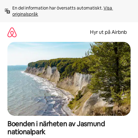
Hoppa
En del information har översatts automatiskt. 
Visa 
till
originalspråk
innehåll
Hyr ut på Airbnb
Boenden i närheten av Jasmund
nationalpark