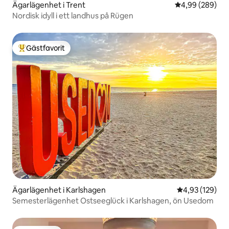
Ägarlägenhet i Trent
4,99 av 5 i ge
4,99 (289)
Nordisk idyll i ett landhus på Rügen
Gästfavorit
Populär gästfavorit
Ägarlägenhet i Karlshagen
4,93 av 5 i ge
4,93 (129)
Semesterlägenhet Ostseeglück i Karlshagen, ön Usedom