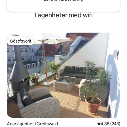
Lägenheter med wifi
Gästfavorit
Gästfavorit
Ägarlägenhet i Greifswald
4,88 av 5 i ge
4,88 (243)