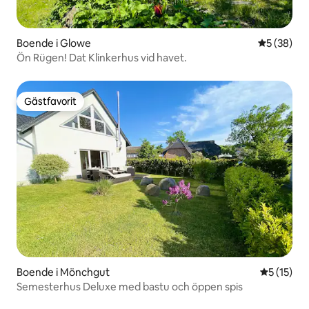
Boende i Glowe
5 av 5 i g
5 (38)
Ön Rügen! Dat Klinkerhus vid havet.
Gästfavorit
Gästfavorit
Boende i Mönchgut
5 av 5 i g
5 (15)
Semesterhus Deluxe med bastu och öppen spis