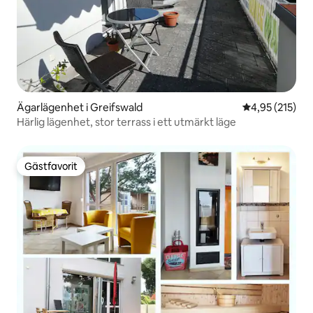
Ägarlägenhet i Greifswald
4,95 av 5 i ge
4,95 (215)
Härlig lägenhet, stor terrass i ett utmärkt läge
Gästfavorit
Gästfavorit