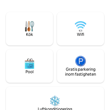
vardagsrum. Höjdpunkten är den slutna
Lägenheten är lämp
östra balkongen med en fantastisk utsikt
vistelser, som (an
över Östersjön och gamla stan, samt
naturligtvis ocks
den öppna västra balkongen med utsikt
med skog vid havet
över piren.
Kök
Wifi
Gratis parkering
Pool
inom fastigheten
Luftkonditionering