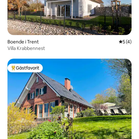
Boende i Trent
5 av 5 i 
5 (4)
Villa Krabbennest
Gästfavorit
Populär gästfavorit