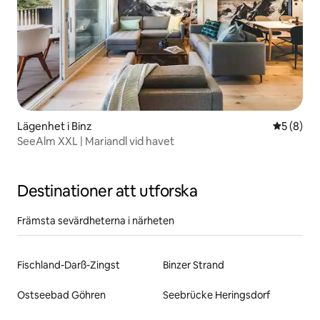
Lägenhet i Binz
5 av 5 i 
5 (8)
SeeAlm XXL | Mariandl vid havet
Destinationer att utforska
Främsta sevärdheterna i närheten
Fischland-Darß-Zingst
Binzer Strand
Ostseebad Göhren
Seebrücke Heringsdorf