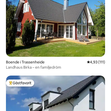
Boende i Trassenheide
4,93 av 5 i g
4,93 (111)
Landhaus Birka – en familjedröm
Gästfavorit
Populär gästfavorit