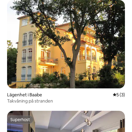
Lägenhet i Baabe
5 av 5 i 
5 (3)
Takvåning på stranden
Superhost
Superhost