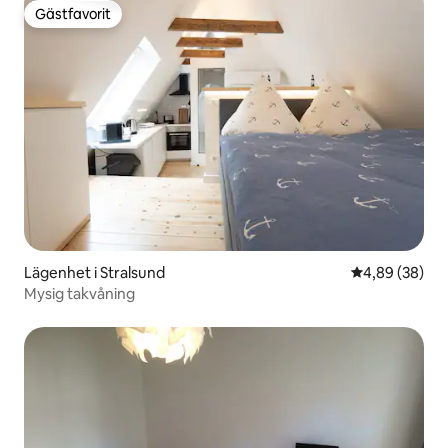
Gästfavorit
Gästfavorit
Lägenhet i Stralsund
4,89 av 5 i g
4,89 (38)
Mysig takvåning