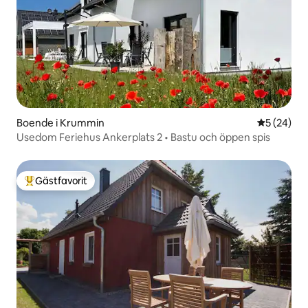
Boende i Krummin
5 av 5 i g
5 (24)
Usedom Feriehus Ankerplats 2 • Bastu och öppen spis
Gästfavorit
Populär gästfavorit