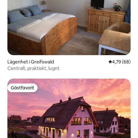
Lägenhet i Greifswald
4,79 av 5 i g
4,79 (68)
Centralt, praktiskt, lugnt
Gästfavorit
Gästfavorit