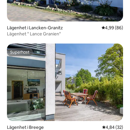
Lägenhet i Lancken-Granitz
4,99 av 5 i g
4,99 (86)
Lägenhet " Lance Granien"
Superhost
Superhost
Lägenhet i Breege
4,84 av 5 i g
4,84 (32)