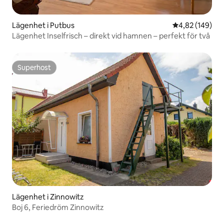
Lägenhet i Putbus
4,82 av 5 i ge
4,82 (149)
Lägenhet Inselfrisch – direkt vid hamnen – perfekt för två
Superhost
Superhost
Lägenhet i Zinnowitz
Boj 6, Feriedröm Zinnowitz