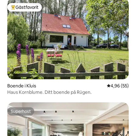
Gästfavorit
Populär gästfavorit
Boende i Kluis
4,96 av 5 i g
4,96 (55)
Haus Kornblume. Ditt boende på Rügen.
Superhost
Superhost