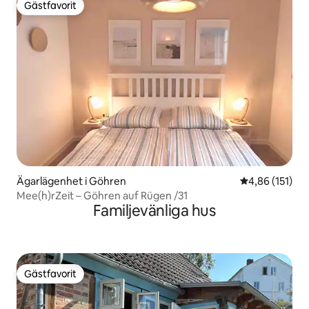
Gästfavorit
Gästfavorit
Ägarlägenhet i Göhren
4,86 av 5 i ge
4,86 (151)
Mee(h)rZeit – Göhren auf Rügen /31
Familjevänliga hus
Gästfavorit
Gästfavorit