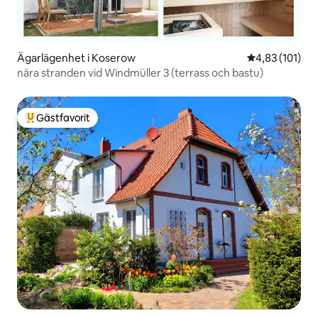
Ägarlägenhet i Koserow
4,83 av 5 i ge
4,83 (101)
nära stranden vid Windmüller 3 (terrass och bastu)
Gästfavorit
Populär gästfavorit