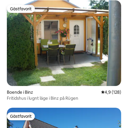
Gästfavorit
Gästfavorit
Boende i Binz
4,9 av 5 i ge
4,9 (128)
Fritidshus i lugnt läge i Binz på Rügen
Gästfavorit
Gästfavorit