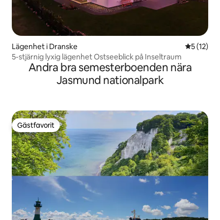
Lägenhet i Dranske
5 av 5 i g
5 (12)
5-stjärnig lyxig lägenhet Ostseeblick på Inseltraum
Andra bra semesterboenden nära
Jasmund nationalpark
Gästfavorit
Gästfavorit