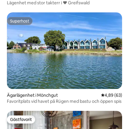
Lägenhet med stor takterr i ❤ Greifswald
Superhost
Superhost
Ägarlägenhet i Mönchgut
4,89 av 5 i g
4,89 (63)
Favoritplats vid havet på Rügen med bastu och öppen spis
Gästfavorit
Gästfavorit