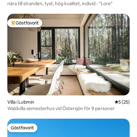
nära till stranden, tyst, hög kvalitet, individ - "Lore"
Gästfavorit
Populär gästfavorit
Villa i Lubmin
5 av 5 i g
5 (25)
Waldvilla semesterhus vid Östersjön för 9 personer
Gästfavorit
Gästfavorit