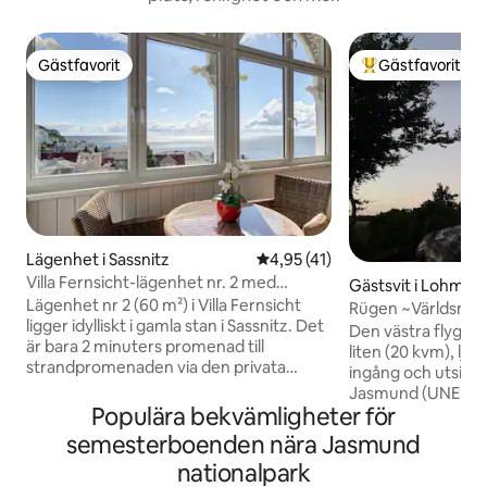
Gästfavorit
Gästfavorit
Gästfavorit
Populär gästfavor
Lägenhet i Sassnitz
4,95 av 5 i genomsnittligt be
4,95 (41)
Villa Fernsicht-lägenhet nr. 2 med
Gästsvit i Lohme
havsutsikt- 60m²
Lägenhet nr 2 (60 m²) i Villa Fernsicht
Rügen ~Världsnat
ligger idylliskt i gamla stan i Sassnitz. Det
Jasmund|Westflü
Den västra flygeln
är bara 2 minuters promenad till
liten (20 kvm), ljus lägenhet med separat
strandpromenaden via den privata
ingång och utsikt 
vägen. Även nationalparken och
Jasmund (UNESCOs
hamnen ligger bara ca 5 minuters
Populära bekvämligheter för
Busslinjerna (RPNV)
promenad bort. Lägenheten har två
meter bort i Hagen. Sassnitz, den l
semesterboenden nära Jasmund
separata sovrum, ett separat kök, ett
hamnstaden ligger
nationalpark
badrum med dusch och ett stort
olika shopping- och