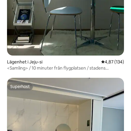
Lägenhet i Jeju-si
4,87 av 5 i ge
4,87 (134)
<Samling> / 10 minuter från flygplatsen / stadens
centrum / Netflix Coupel YouTube / Hallasan-vy
Superhost
Superhost