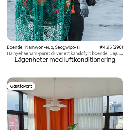
Boende i Namwon-eup, Seogwipo-si
4,95 av 5 i ge
4,95 (290)
Hainyehaenam-paret driver ett känslofyllt boende i Jeju,
Lägenheter med luftkonditionering
en frukostrestaurang, Myeongrang Hainyehaenam
Homestay Angae-ri
Gästfavorit
Gästfavorit