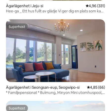
Ägarlägenhet i Jeju-si
4,96 av 5 i ge
4,96 (331)
Hee-ga _ Ett hus fullt av glädje Vi ger dig en plats som kan
bli ett speciellt minne för dig...
Superhost
Superhost
Ägarlägenhet i Seongsan-eup, Seogwipo-si
4,85 av 5 i g
4,85 (66)
* Familjepensionat * Bulmung, Minyon Mini utomhuspool,
golfövningsnät, Jeju Haemajung pensionat med utsikt
över Seongsan-soluppgången
Superhost
Superhost