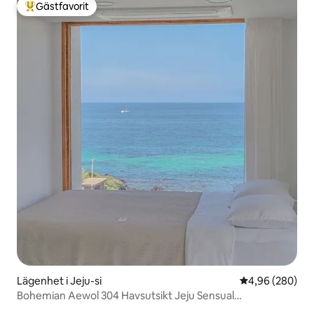
Gästfavorit
Populär gästfavorit
Lägenhet i Jeju-si
4,96 av 5 i ge
4,96 (280)
Bohemian Aewol 304 Havsutsikt Jeju Sensual
Accommodation