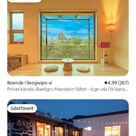
Populär gästfavorit
Boende i Seogwipo-si
4,99 av 5 i ge
4,99 (267)
Privat känsla i Baekgru Mandarin fältet - lugn vila för bara
ett team, Migangbads Stay Samaneun-gu
Gästfavorit
Gästfavorit