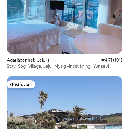
Ägarlägenhet i Jeju-si
4,71 av 5 i g
4,71 (191)
Stay i Sogil Village, Jeju | Mysig vindsvåning | Yunseul
Gästfavorit
Gästfavorit