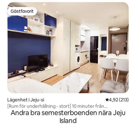
Gästfavorit
Gästfavorit
Lägenhet i Jeju-si
4,92 av 5 i ge
4,92 (213)
[Rum för underhållning - stort] 10 minuter från
Andra bra semesterboenden nära Jeju
flygplatsen#5 minuter från
Dongmunmarknaden#Obegränsat med
Island
vatten#Netflix.YouTube+gratis parkering~