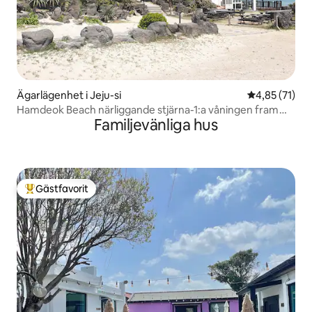
Ägarlägenhet i Jeju-si
4,85 av 5 i g
4,85 (71)
Hamdeok Beach närliggande stjärna-1:a våningen fram
Familjevänliga hus
(massagestol, spelkonsol, Netflix, YouTube)
Gästfavorit
Populär gästfavorit