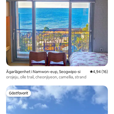
Ägarlägenhet i Namwon-eup, Seogwipo-si
4,94 av 5 i g
4,94 (16)
orojeju, olle trail, cheonjiyeon, camellia, strand
Gästfavorit
Gästfavorit