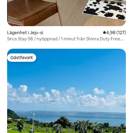
Lägenhet i Jeju-si
4,98 av 5 i ge
4,98 (127)
Sirus Stay 08 / nyöppnad / 1 minut från Shinra Duty Free
Shop / 10 minuter från flygplatsen / Jeju stad /
långtidsvistelse / bo en månad
Gästfavorit
Gästfavorit