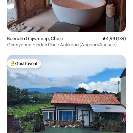
Boende i Gujwa-eup, Cheju
4,99 av 5 i ge
4,99 (139)
Gimnyeong Hidden Place Ankkeori (Angeori/Anchae)
Gästfavorit
Populär gästfavorit