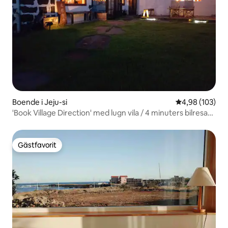
Boende i Jeju-si
4,98 av 5 i ge
4,98 (103)
'Book Village Direction' med lugn vila / 4 minuters bilresa
från Hamdeok Beach / Hundar tillåtna
Gästfavorit
Gästfavorit