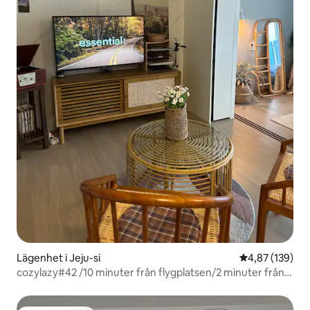
Lägenhet i Jeju-si
4,87 av 5 i ge
4,87 (139)
cozylazy#42 /10 minuter från flygplatsen/2 minuter från
taxfree-butiken/Netflix/15 minuter från stranden/2
minuter från taxfree-butiken