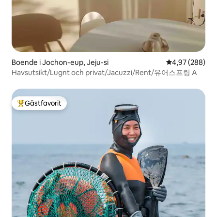
Boende i Jochon-eup, Jeju-si
4,97 av 5 i ge
4,97 (288)
Havsutsikt/Lugnt och privat/Jacuzzi/Rent/유어스프링 A
Gästfavorit
Populär gästfavorit