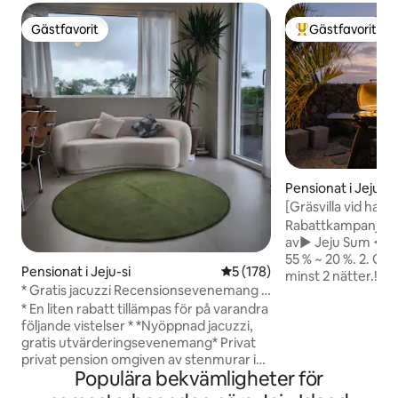
Gästfavorit
Gästfavorit
Gästfavorit
Populär gästfavor
Pensionat i Jeju-si
[Gräsvilla vid hav
specialerbjudande
Rabattkampanj för
av▶ Jeju Sum ◀ 1. P
55 % ~ 20 %. 2. Gratis laddning av elbil för
Pensionat i Jeju-si
5 av 5 i genomsnittligt bet
5 (178)
minst 2 nätter.!!! En fridfull vistelse på
* Gratis jacuzzi Recensionsevenemang *
"Jeju Sum" som li
[Stay Finda Loft B Building] Privat,
* En liten rabatt tillämpas för på varandra
gömmer sig i vågo
känslig, privat boende
följande vistelser * *Nyöppnad jacuzzi,
dig läka bekvämt i
gratis utvärderingsevenemang* Privat
elegant boende. Det är det fjärde verket
privat pension omgiven av stenmurar i
av "Design Noeul".
Populära bekvämligheter för
ett lugnt utrymme i Dumori Vår
inomhus är du ansl
Staypinda är ett boende som ligger inom
några hinder. Bub