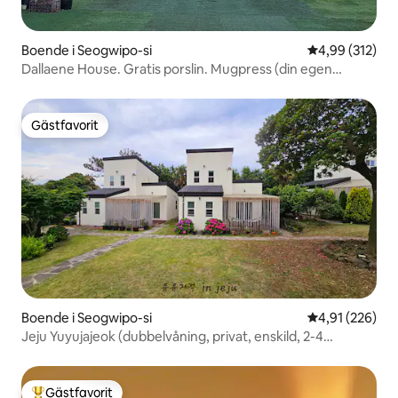
Boende i Seogwipo-si
4,99 av 5 i ge
4,99 (312)
Dallaene House. Gratis porslin. Mugpress (din egen
mugg). Upplevelse med naturlig tvål. Fristående hus med
utsikt över Hallasan
Gästfavorit
Gästfavorit
Boende i Seogwipo-si
4,91 av 5 i ge
4,91 (226)
Jeju Yuyujajeok (dubbelvåning, privat, enskild, 2-4
personer, strålprojektor, gratis café)
Gästfavorit