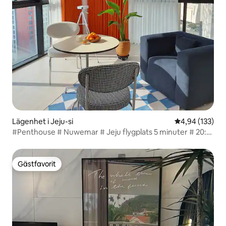
Lägenhet i Jeju-si
4,94 av 5 i ge
4,94 (133)
#Penthouse # Nuwemar # Jeju flygplats 5 minuter # 20:e
våningen # Lotte Duty Free Shop # Utsikt över
restauranger # Höga våningar # Terrass # Tvättstuga #
Shinjeju
Gästfavorit
Gästfavorit