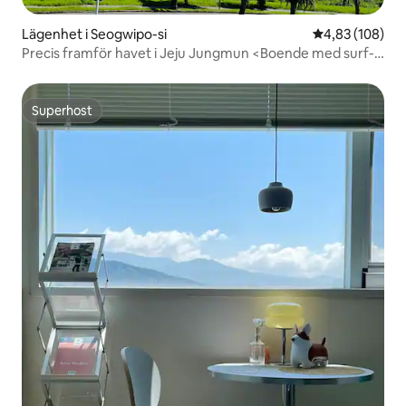
Lägenhet i Seogwipo-si
4,83 av 5 i ge
4,83 (108)
Precis framför havet i Jeju Jungmun <Boende med surf-
och havsutsikt>
Superhost
Superhost