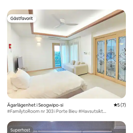
Gästfavorit
Gästfavorit
Ägarlägenhet i Seogwipo-si
5 av 5 i 
5 (7)
#FamilytoRoom nr 303 i Porte Bieu #Havsutsikt
#Snorklingsplats #Elbilsladdning #Grill #Morgonkaffe
#Promenad i tangerinodlingen
Superhost
Superhost