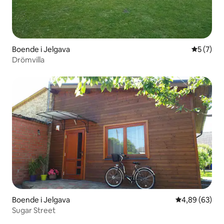
Boende i Jelgava
5 av 5 i 
5 (7)
Drömvilla
Boende i Jelgava
4,89 av 5 i g
4,89 (63)
Sugar Street