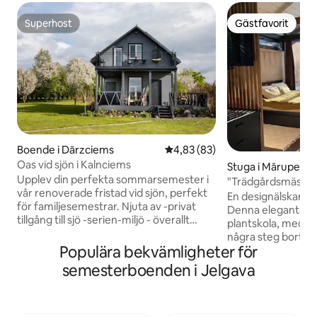
Superhost
Gästfavorit
Superhost
Gästfavorit
Boende i Dārzciems
4,83 av 5 i genomsnittligt bet
4,83 (83)
Oas vid sjön i Kalnciems
Stuga i Mārupe
Upplev din perfekta sommarsemester i
"Trädgårdsmästar
vår renoverade fristad vid sjön, perfekt
bubbelpool
En designälskares t
för familjesemestrar. Njuta av -privat
Denna eleganta st
tillgång till sjö -serien-miljö - överallt
plantskola, med et
utomhusutrymme - lusthus med
några steg bort. 
grillplats - eldstad - utomhus eller
Populära bekvämligheter för
blommor är det det
inomhusbastu Inuti hittar du ett
försvinna ett tag. Vi har morgonrockar,
semesterboenden i Jelgava
modernt kök med alla nödvändigheter
tofflor, tandborst
och mysigt vardagsrum på
plattång, schampo
övervåningen. Ett separat sovrum med
Dessutom en gratis
skrivbord. 3 sängar 160x200 1 bäddsoffa