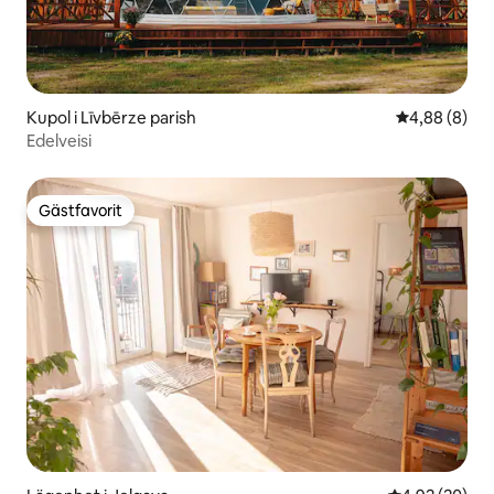
Kupol i Līvbērze parish
4,88 av 5 i 
4,88 (8)
Edelveisi
Gästfavorit
Gästfavorit