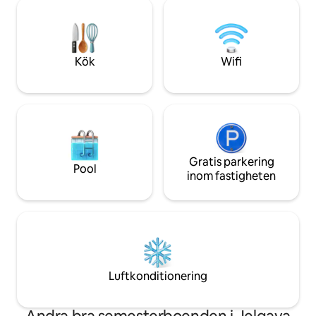
kryddor, kaffe, te,
180x200 1 soffa - enkelsäng Njut av
osv.! Vedeldad badtunna, 60 euro per
fantastisk utsikt över balkongen. Även
bokning (be om de
om det inte finns något WIFI fungerar
förväg) Om du vill ha mer information:
det mobila nätverket sömlöst.
oranzerija.kabriol
Kök
Wifi
Gratis parkering
Pool
inom fastigheten
Luftkonditionering