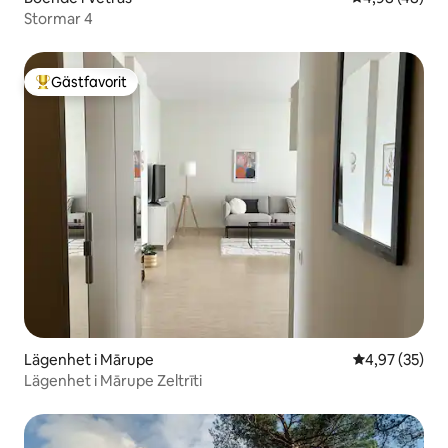
Stormar 4
Gästfavorit
Populär gästfavorit
Lägenhet i Mārupe
4,97 av 5 i g
4,97 (35)
Lägenhet i Mārupe Zeltrīti