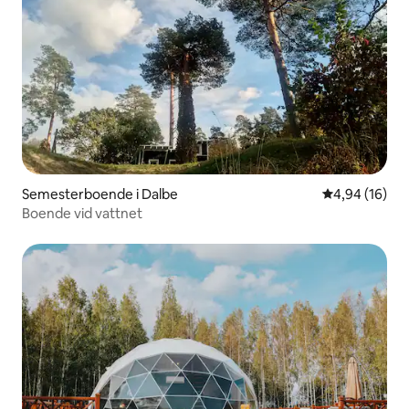
Semesterboende i Dalbe
4,94 av 5 i g
4,94 (16)
Boende vid vattnet