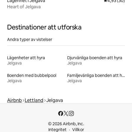
Lägenhet i Jelgava
4,93 av 5 i g
4,93 (30)
Heart of Jelgava
Destinationer att utforska
Andra typer av vistelser
Lägenheter att hyra
Djurvänliga boenden att hyra
Jelgava
Jelgava
Boenden med bubbelpool
Familjevänliga boenden att hyra
Jelgava
Jelgava
Airbnb
Lettland
Jelgava
© 2026 Airbnb, Inc.
Integritet
Villkor