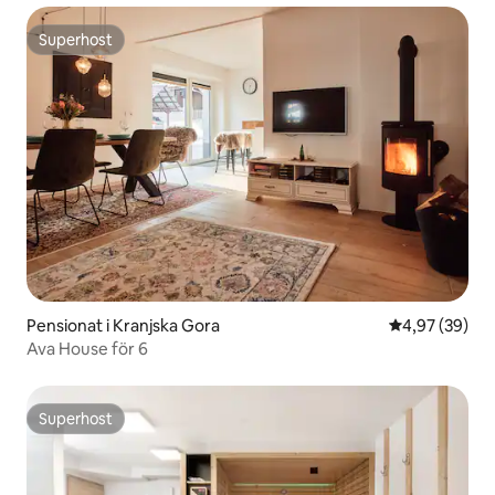
Superhost
Superhost
Pensionat i Kranjska Gora
4,97 av 5 i g
4,97 (39)
Ava House för 6
Superhost
Superhost