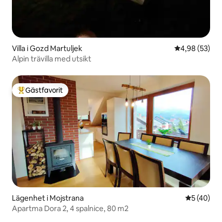
Villa i Gozd Martuljek
4,98 av 5 i g
4,98 (53)
Alpin trävilla med utsikt
Gästfavorit
Populär gästfavorit
Lägenhet i Mojstrana
5 av 5 i g
5 (40)
Apartma Dora 2, 4 spalnice, 80 m2