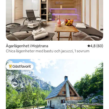
Ägarlägenhet i Mojstrana
4,8 av 5 i g
4,8 (60)
Chica lägenheter med bastu och jacuzzi, 1 sovrum
Gästfavorit
Populär gästfavorit