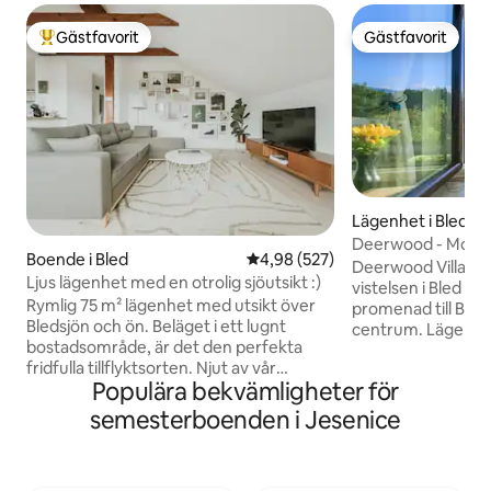
Gästfavorit
Gästfavorit
Populär gästfavorit
Gästfavorit
Lägenhet i Bled
Deerwood - Moder
Boende i Bled
4,98 av 5 i genomsnittligt bety
4,98 (527)
med utsikt över Bl
Deerwood Villa er
Ljus lägenhet med en otrolig sjöutsikt :)
vistelsen i Bled —
Rymlig 75 m² lägenhet med utsikt över
promenad till Bled
Bledsjön och ön. Beläget i ett lugnt
centrum. Lägenheten ligger på
bostadsområde, är det den perfekta
bottenvåningen oc
fridfulla tillflyktsorten. Njut av vår
vilket garanterar i
Populära bekvämligheter för
gemensamma trädgård och
borta från folkmassorna.
chillområde. • GRATIS CYKLAR: Nå sjön
rymliga balkongen
semesterboenden i Jesenice
på 5 minuter. • UTFORSKA: Bil är bäst för
fantastisk utsikt ö
att besöka närliggande pärlor som
Alperna. Boendet 
Bohinj. • UTRYMME: 2 bekväma sovrum,
och kombinerar 