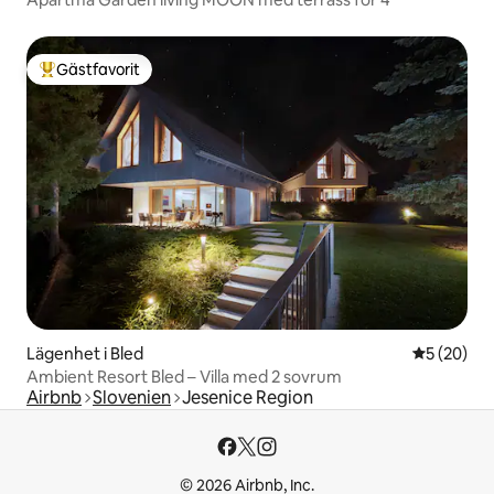
Gästfavorit
Populär gästfavorit
Lägenhet i Bled
5 av 5 i g
5 (20)
Ambient Resort Bled – Villa med 2 sovrum
Airbnb
Slovenien
Jesenice Region
© 2026 Airbnb, Inc.