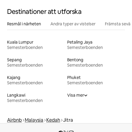
Destinationer att utforska
Resmål i närheten
Andra typer av vistelser
Främsta sevär
Kuala Lumpur
Petaling Jaya
Semesterboenden
Semesterboenden
Sepang
Bentong
Semesterboenden
Semesterboenden
Kajang
Phuket
Semesterboenden
Semesterboenden
Langkawi
Visa mer
Semesterboenden
Airbnb
Malaysia
Kedah
Jitra