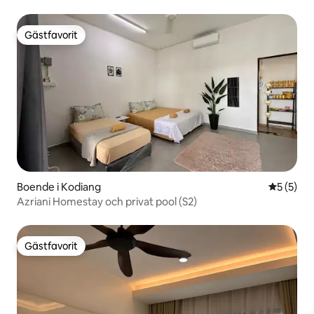
Gästfavorit
Gästfavorit
Boende i Kodiang
5 av 5 i 
5 (5)
Azriani Homestay och privat pool (S2)
Gästfavorit
Gästfavorit