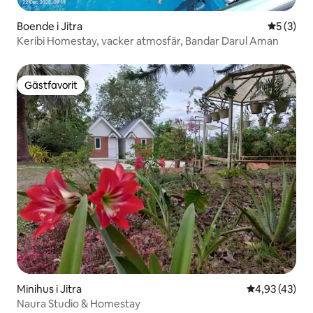
Boende i Jitra
5 av 5 i 
5 (3)
Keribi Homestay, vacker atmosfär, Bandar Darul Aman
Gästfavorit
Gästfavorit
Minihus i Jitra
4,93 av 5 i g
4,93 (43)
Naura Studio & Homestay