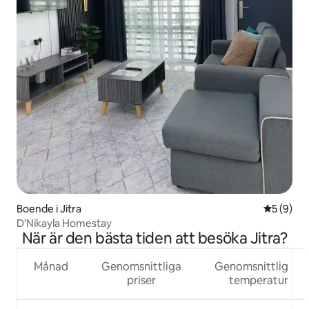
Boende i Jitra
5 av 5 i 
5 (9)
D'Nikayla Homestay
När är den bästa tiden att besöka Jitra?
Månad
Genomsnittliga
Genomsnittlig
priser
temperatur