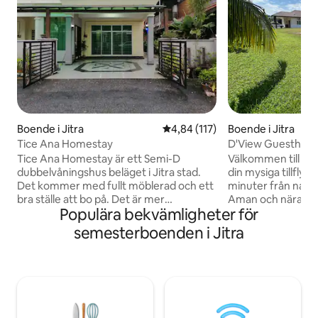
Boende i Jitra
4,84 av 5 i genomsnittligt bet
4,84 (117)
Boende i Jitra
Tice Ana Homestay
D'View Guesthous
Jitra
Tice Ana Homestay är ett Semi-D
Välkommen till D'
dubbelvåningshus beläget i Jitra stad.
din mysiga tillflyk
Det kommer med fullt möblerad och ett
minuter från natu
bra ställe att bo på. Det är mer
Aman och nära Jitr
Populära bekvämligheter för
bekvämlighet för familj och släkting som
hemvistelse perfek
vill ha en bra vistelse för alla ceremonier
grupper eller res
semesterboenden i Jitra
de vill delta i. Platser med många
komfort och bekvämligh
attraktioner såsom temaparker,
erbjuder: • 3 bekväma sovrum med
biografer, shoppingkomplex, sjöar och
luftkonditionering • Rena badrum me
mycket mer. Också nära Polimas, IPGM
varmvattenberedare • Ry
Kedah, ILP, UUM, Unimap, Uitm Arau. -->
vardagsrum med soffa 
Gratis obegränsad internetåtkomst med
utrustat kök • Gratis WiFi och säker