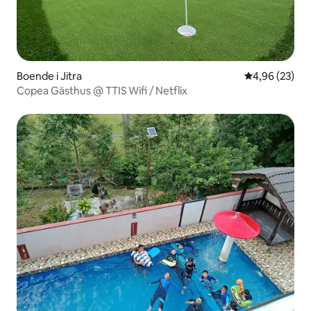
Boende i Jitra
4,96 av 5 i g
4,96 (23)
Copea Gästhus @ TTIS Wifi / Netflix