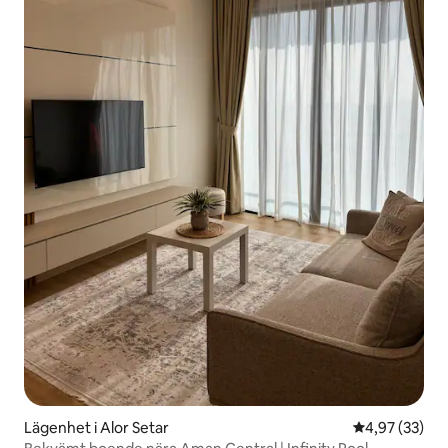
Lägenhet i Alor Setar
4,97 av 5 i g
4,97 (33)