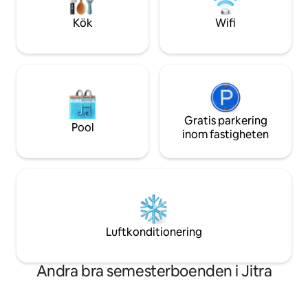
30 Mbps (Unifi) --> Nöjes-TV --
parkering • Muslimvänlig och
>Rökområde tillhandahålls.
familjevänlig miljö
Kök
Wifi
Gratis parkering
Pool
inom fastigheten
Luftkonditionering
Andra bra semesterboenden i Jitra