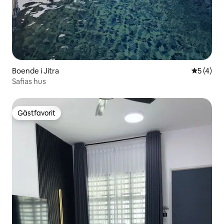
Boende i Jitra
5 av 5 i 
5 (4)
Safias hus
Gästfavorit
Gästfavorit