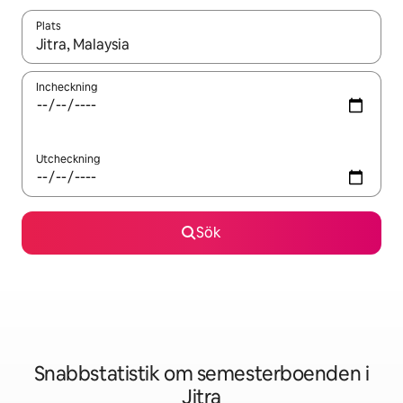
Plats
När resultaten är tillgängliga kan du navigera med upp- och ned
Incheckning
Utcheckning
Sök
Snabbstatistik om semesterboenden i
Jitra