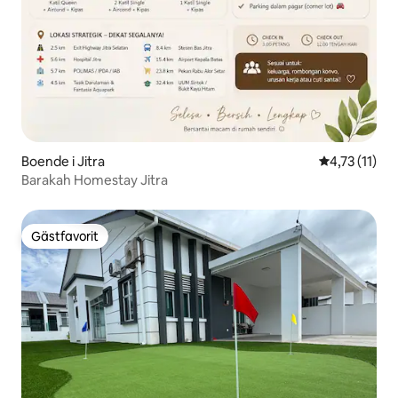
Boende i Jitra
4,73 av 5 i 
4,73 (11)
Barakah Homestay Jitra
Gästfavorit
Gästfavorit