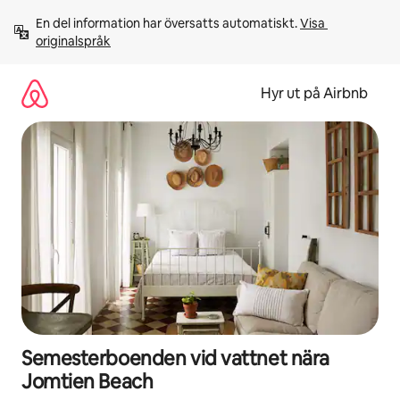
Hoppa
En del information har översatts automatiskt. 
Visa 
till
originalspråk
innehåll
Hyr ut på Airbnb
Semesterboenden vid vattnet nära
Jomtien Beach