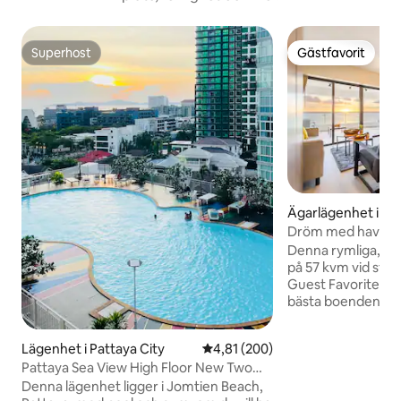
Superhost
Gästfavorit
Superhost
Gästfavorit
Ägarlägenhet i Pat
Dröm med havsutsi
Pool och gym
Denna rymliga, e
på 57 kvm vid stra
Guest Favorite oc
bästa boendena i 
enorm privat balk
perfekt för morgo
Lägenhet i Pattaya City
4,81 av 5 i genomsnittligt bety
4,81 (200)
fantastiska solnedgångar.
Pattaya Sea View High Floor New Two
är utformad för 
Bedroom Suite / 24-timmars
Denna lägenhet ligger i Jomtien Beach,
och erbjuder pano