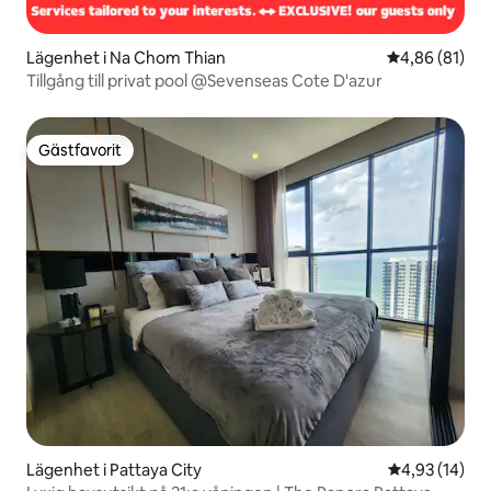
Lägenhet i Na Chom Thian
4,86 av 5 i g
4,86 (81)
Tillgång till privat pool @Sevenseas Cote D'azur
Gästfavorit
Gästfavorit
Lägenhet i Pattaya City
4,93 av 5 i g
4,93 (14)