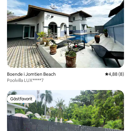
Boende i Jomtien Beach
4,88 av 5 i 
4,88 (8)
Poolvilla LUX*****7
Gästfavorit
Gästfavorit