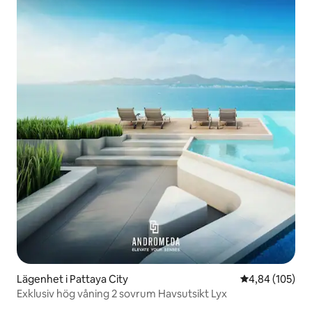
Lägenhet i Pattaya City
4,84 av 5 i ge
4,84 (105)
Exklusiv hög våning 2 sovrum Havsutsikt Lyx