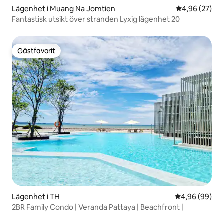
Lägenhet i Muang Na Jomtien
4,96 av 5 i g
4,96 (27)
Fantastisk utsikt över stranden Lyxig lägenhet 20
Gästfavorit
Gästfavorit
Lägenhet i TH
4,96 av 5 i g
4,96 (99)
2BR Family Condo | Veranda Pattaya | Beachfront |