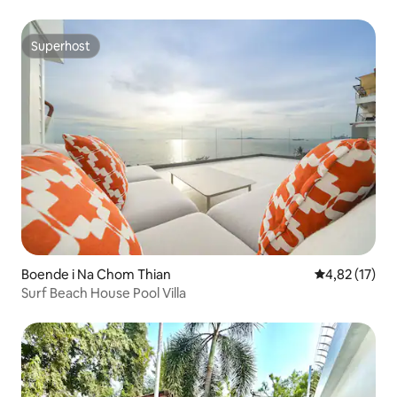
Superhost
Superhost
Boende i Na Chom Thian
4,82 av 5 i g
4,82 (17)
Surf Beach House Pool Villa