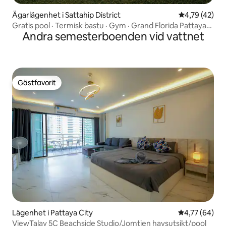
Ägarlägenhet i Sattahip District
4,79 av 5 i g
4,79 (42)
Gratis pool · Termisk bastu · Gym · Grand Florida Pattaya
Andra semesterboenden vid vattnet
nära stranden Water Park lägenhet E206
Gästfavorit
Gästfavorit
Lägenhet i Pattaya City
4,77 av 5 i g
4,77 (64)
ViewTalay 5C Beachside Studio/Jomtien havsutsikt/pool