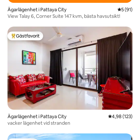
Ägarlägenhet i Pattaya City
5 av 5 i g
5 (91)
View Talay 6, Corner Suite 147 kvm, bästa havsutsikt!
Gästfavorit
Populär gästfavorit
Ägarlägenhet i Pattaya City
4,98 av 5 i ge
4,98 (123)
vacker lägenhet vid stranden