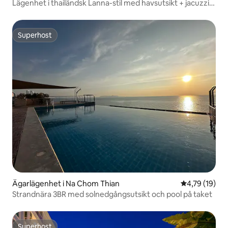
Lägenhet i thailändsk Lanna-stil med havsutsikt + jacuzzi
på 19:e våningen
Superhost
Superhost
Ägarlägenhet i Na Chom Thian
4,79 av 5 i g
4,79 (19)
Strandnära 3BR med solnedgångsutsikt och pool på taket
Superhost