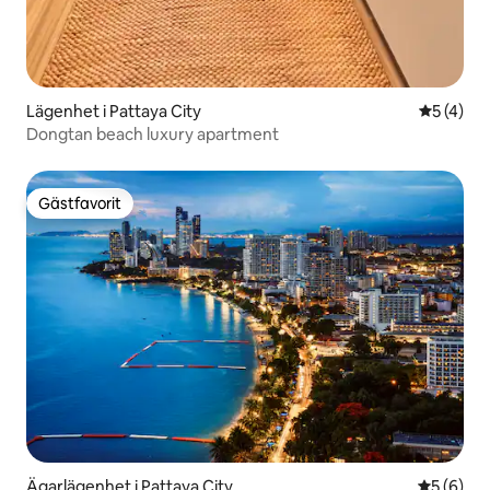
Lägenhet i Pattaya City
5 av 5 i 
5 (4)
Dongtan beach luxury apartment
Gästfavorit
Gästfavorit
Ägarlägenhet i Pattaya City
5 av 5 i 
5 (6)