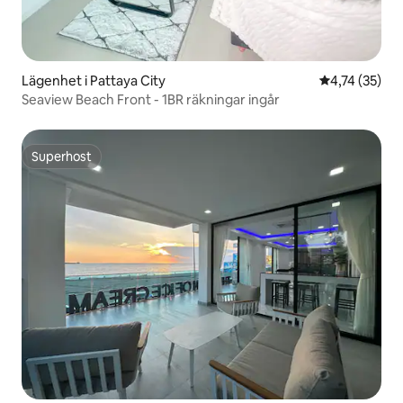
Lägenhet i Pattaya City
4,74 av 5 i g
4,74 (35)
Seaview Beach Front - 1BR räkningar ingår
Superhost
Superhost