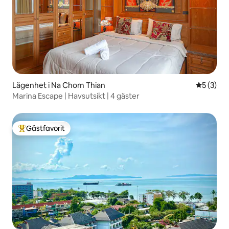
Lägenhet i Na Chom Thian
5 av 5 i 
5 (3)
Marina Escape | Havsutsikt | 4 gäster
Gästfavorit
Populär gästfavorit