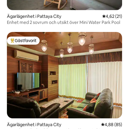
Ägarlägenhet i Pattaya City
4,62 av 5 i g
4,62 (21)
Enhet med 2 sovrum och utsikt över Mini Water Park Pool
Gästfavorit
Populär gästfavorit
Ägarlägenhet i Pattaya City
4,88 av 5 i g
4,88 (85)