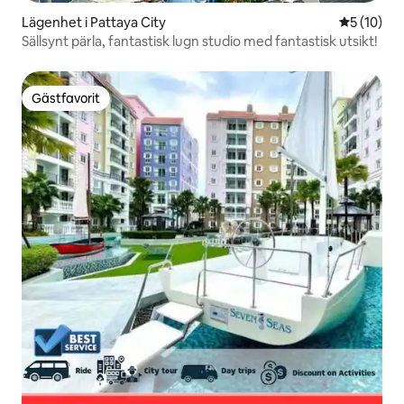
Lägenhet i Pattaya City
5 av 5 i g
5 (10)
Sällsynt pärla, fantastisk lugn studio med fantastisk utsikt!
Gästfavorit
Gästfavorit