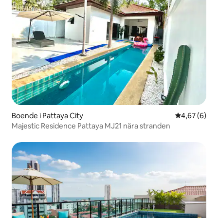
Boende i Pattaya City
4,67 av 5 i 
4,67 (6)
Majestic Residence Pattaya MJ21 nära stranden