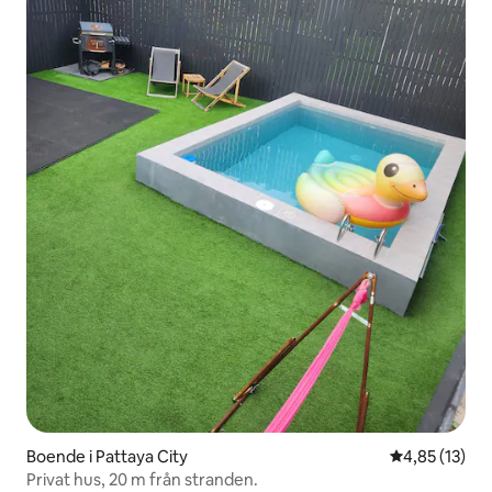
Boende i Pattaya City
4,85 av 5 i g
4,85 (13)
Privat hus, 20 m från stranden.