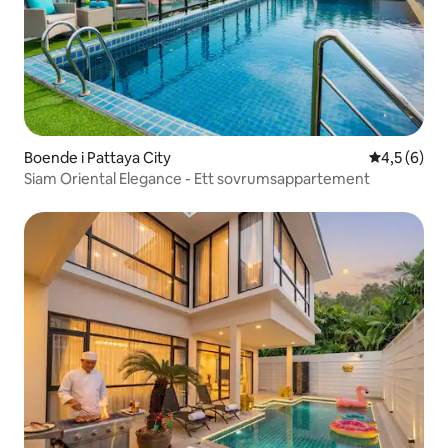
Boende i Pattaya City
4,5 av 5 i 
4,5 (6)
Siam Oriental Elegance - Ett sovrumsappartement