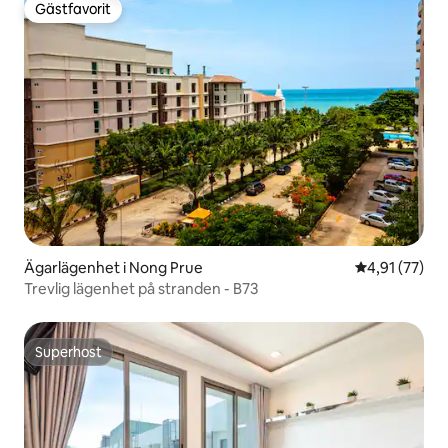
Gästfavorit
Gästfavorit
Ägarlägenhet i Nong Prue
4,91 av 5 i g
4,91 (77)
Trevlig lägenhet på stranden - B73
Superhost
Superhost