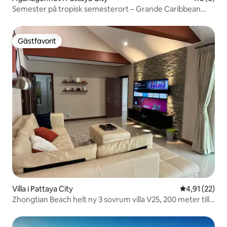
Semester på tropisk semesterort – Grande Caribbean
Pattaya
Gästfavorit
Gästfavorit
Villa i Pattaya City
4,91 av 5 i g
4,91 (22)
Zhongtian Beach helt ny 3 sovrum villa V25, 200 meter till
stranden! Mittemot busstationen på Bangkoks flygplats!
25 meter lång pool!