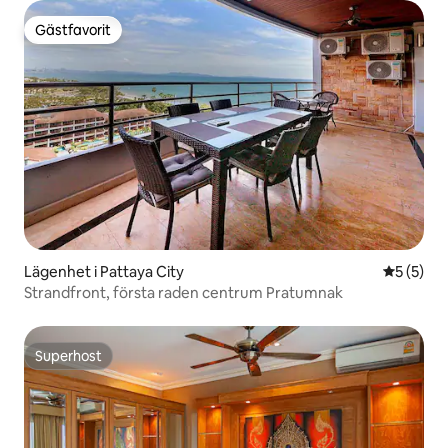
Gästfavorit
Gästfavorit
Lägenhet i Pattaya City
5 av 5 i 
5 (5)
Strandfront, första raden centrum Pratumnak
Superhost
Superhost