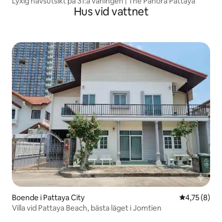
Lyxig havsutsikt på 31:a våningen | The Panora Pattaya
Hus vid vattnet
Boende i Pattaya City
4,75 av 5 i 
4,75 (8)
Villa vid Pattaya Beach, bästa läget i Jomtien