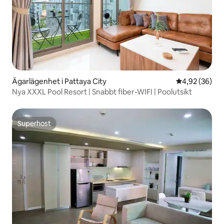
Ägarlägenhet i Pattaya City
4,92 av 5 i g
4,92 (36)
Nya XXXL Pool Resort | Snabbt fiber-WIFI | Poolutsikt
Superhost
Superhost