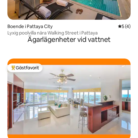
Boende i Pattaya City
5 av 5 i 
5 (4)
Lyxig poolvilla nära Walking Street i Pattaya
Ägarlägenheter vid vattnet
Gästfavorit
Populär gästfavorit