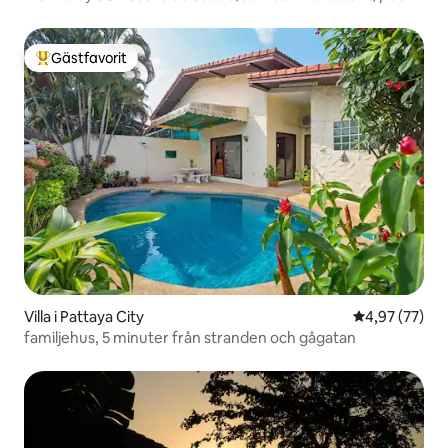
Gästfavorit
Populär gästfavorit
Villa i Pattaya City
4,97 av 5 i g
4,97 (77)
familjehus, 5 minuter från stranden och gågatan