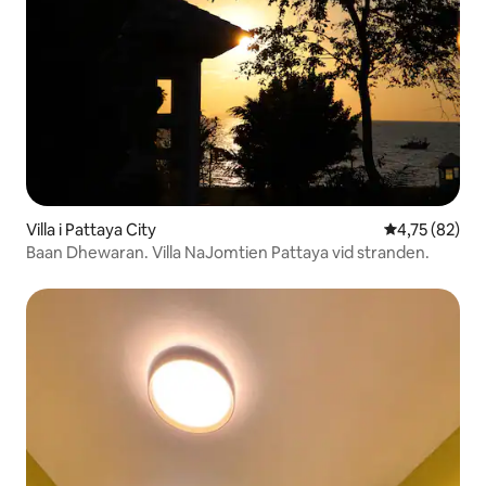
Villa i Pattaya City
4,75 av 5 i g
4,75 (82)
Baan Dhewaran. Villa NaJomtien Pattaya vid stranden.