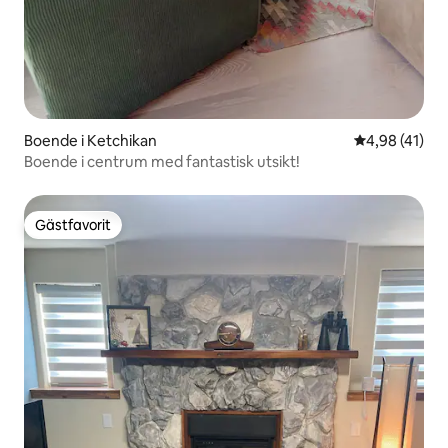
Boende i Ketchikan
4,98 av 5 i g
4,98 (41)
Boende i centrum med fantastisk utsikt!
Gästfavorit
Gästfavorit