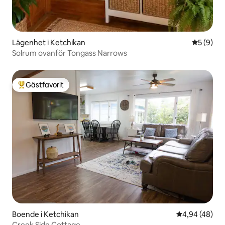
Lägenhet i Ketchikan
5 av 5 i 
5 (9)
Solrum ovanför Tongass Narrows
Gästfavorit
Populär gästfavorit
Boende i Ketchikan
4,94 av 5 i g
4,94 (48)
Creek Side Cottage