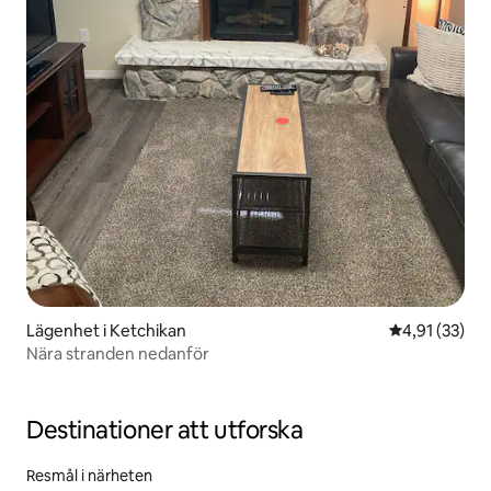
Lägenhet i Ketchikan
4,91 av 5 i g
4,91 (33)
Nära stranden nedanför
Destinationer att utforska
Resmål i närheten