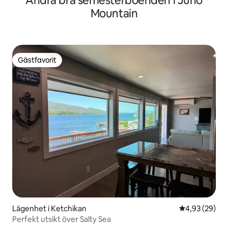
Andra bra semesterboenden i Juno
Mountain
Gästfavorit
Gästfavorit
Lägenhet i Ketchikan
4,93 av 5 i g
4,93 (29)
Perfekt utsikt över Salty Sea