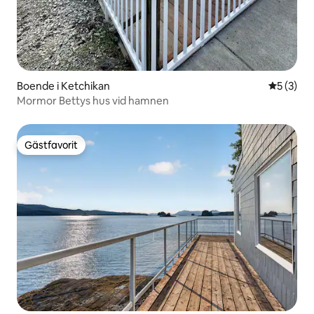
Boende i Ketchikan
5 av 5 i 
5 (3)
Mormor Bettys hus vid hamnen
Gästfavorit
Gästfavorit