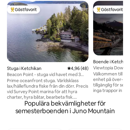
Gästfavorit
Gästfavorit
Populär gästfavorit
Populär gästfavor
Boende i Ketchika
Viewtopia Downt
Stuga i Ketchikan
4,96 av 5 i genomsnittligt be
4,96 (48)
Semesterboende
Välkommen till VI
Beacon Point - stuga vid havet med 3
enhet på över- oc
sovrum vid Survey Pt
Prime oceanfront stuga. Världsklass
tillgänglig för sem
lax/hälleflundra fiske från din dörr. Precis
inga trappor in till
vid Survey Point marina för att hyra
centrum! Smakfullt
charter, hyra båtar, bearbeta fisk.
ha allt du behöver 
Populära bekvämligheter för
Panoramautsikt över valar, örnar,
graders utsikt öve
oändligt djurliv. Fullt utrustat kök. Clover
semesterboenden i Juno Mountain
soluppgång/solned
pass/Knudsen Cove mat i närheten.
däck och utsedd c
Topp kryssningsfartyg stopp för Totem
tillgänglig för bok
pole parker, fiskodlingar, Misty Fjords,
är större än 5 pers