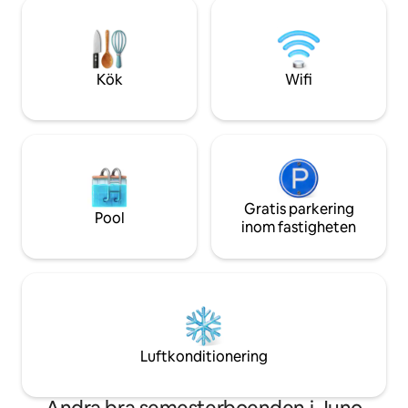
Kajak turer, osv. Sovrum på
Parkering under ca
övervåningen rymmer 6 med dubbla
tillgänglig 18/4–1
våningssängar/trundles. 2 sovrum på
finns tillgänglig nä
nedervåningen vardera med
queen/twin. 2 fulla badrum. Sandstrand
Kök
Wifi
5 steg från nedre däck.
Gratis parkering
Pool
inom fastigheten
Luftkonditionering