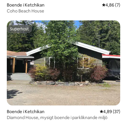
Boende i Ketchikan
4,86 av 5 i 
4,86 (7)
Coho Beach House
Superhost
Superhost
Boende i Ketchikan
4,89 av 5 i g
4,89 (37)
Diamond House, mysigt boende i parkliknande miljö