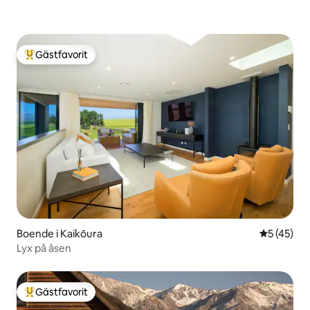
Gästfavorit
Populär gästfavorit
Boende i Kaikōura
5 av 5 i g
5 (45)
Lyx på åsen
Gästfavorit
Populär gästfavorit