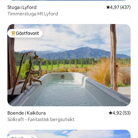
Stuga i Lyford
4,97 av 5 i ge
4,97 (437)
Timmerstuga Mt Lyford
Gästfavorit
Populär gästfavorit
Boende i Kaikōura
4,92 av 5 i g
4,92 (53)
Solkraft - Fantastisk bergsutsikt