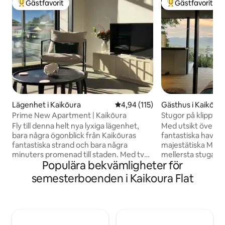
Gästfavorit
Gästfavorit
Populär gästfavorit
Populär gästfavor
Lägenhet i Kaikōura
4,94 av 5 i genomsnittligt bet
4,94 (115)
Gästhus i Kaikōur
Prime New Apartment | Kaikōura
Stugor på klipptop
Fly till denna helt nya lyxiga lägenhet,
Med utsikt över sta
bara några ögonblick från Kaikōuras
fantastiska havet o
fantastiska strand och bara några
majestätiska Mt Fy
minuters promenad till staden. Med två
mellersta stuga —
Populära bekvämligheter för
sovrum med king size-säng med lyxiga
utsikt i alla riktni
sängkläder och en utfällbar queen-soffa
stranden nedanför
semesterboenden i Kaikoura Flat
om så önskas. På övervåningen kan du
bilresa från lokala
upptäcka en privat balkong med
restauranger, hitt
fantastisk utsikt över Seaward Kaikōura
undangömd på den 
Ranges och kusten, plus ett fullt utrustat
halvön. Njut av m
kök, Nespresso-maskin och Wi-Fi, detta
från utomhusbadet