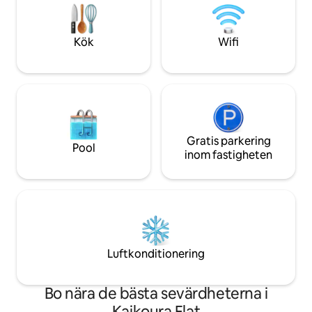
är kustliv när det är som bäst. Koppla av
gräsmattan med et
med stil med allt bara ett stenkast — din
att upptäcka en pa
drömresa Kaikōura väntar.
av delfiner.
Kök
Wifi
Gratis parkering
Pool
inom fastigheten
Luftkonditionering
Bo nära de bästa sevärdheterna i
Kaikoura Flat