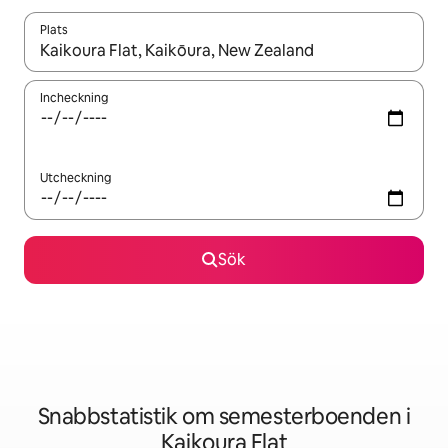
Plats
När resultaten är tillgängliga kan du navigera med upp- och ned
Incheckning
Utcheckning
Sök
Snabbstatistik om semesterboenden i
Kaikoura Flat