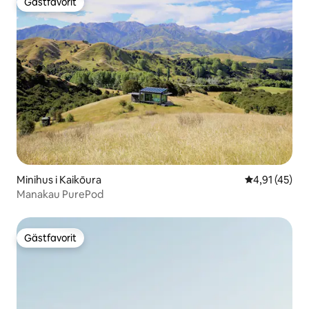
Gästfavorit
Gästfavorit
Minihus i Kaikōura
4,91 av 5 i g
4,91 (45)
Manakau PurePod
Gästfavorit
Gästfavorit