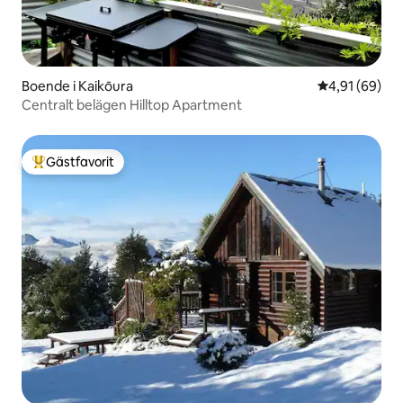
Boende i Kaikōura
4,91 av 5 i g
4,91 (69)
Centralt belägen Hilltop Apartment
Gästfavorit
Populär gästfavorit