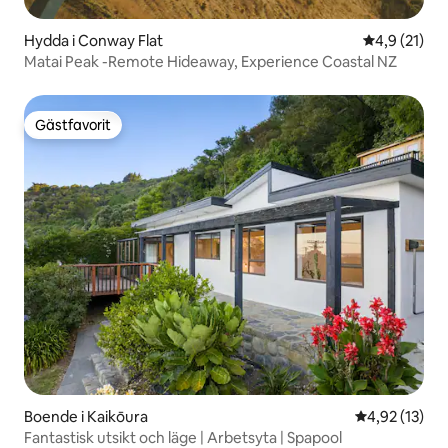
Hydda i Conway Flat
4,9 av 5 i g
4,9 (21)
Matai Peak -Remote Hideaway, Experience Coastal NZ
Gästfavorit
Gästfavorit
Boende i Kaikōura
4,92 av 5 i g
4,92 (13)
Fantastisk utsikt och läge | Arbetsyta | Spapool