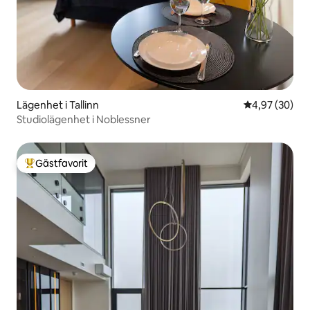
Lägenhet i Tallinn
4,97 av 5 i g
4,97 (30)
Studiolägenhet i Noblessner
Gästfavorit
Populär gästfavorit