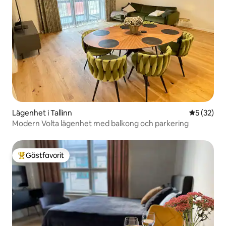
Lägenhet i Tallinn
5 av 5 i g
5 (32)
Modern Volta lägenhet med balkong och parkering
Gästfavorit
Populär gästfavorit