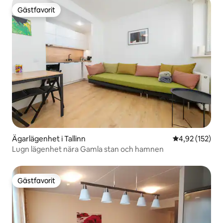
Gästfavorit
Gästfavorit
Ägarlägenhet i Tallinn
4,92 av 5 i ge
4,92 (152)
Lugn lägenhet nära Gamla stan och hamnen
Gästfavorit
Gästfavorit