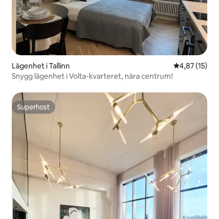
Lägenhet i Tallinn
4,87 av 5 i g
4,87 (15)
Snygg lägenhet i Volta-kvarteret, nära centrum!
Superhost
Superhost