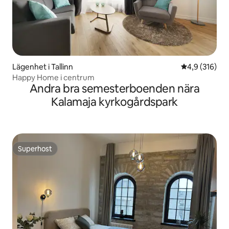
Lägenhet i Tallinn
4,9 av 5 i ge
4,9 (316)
Happy Home i centrum
Andra bra semesterboenden nära
Kalamaja kyrkogårdspark
Superhost
Superhost