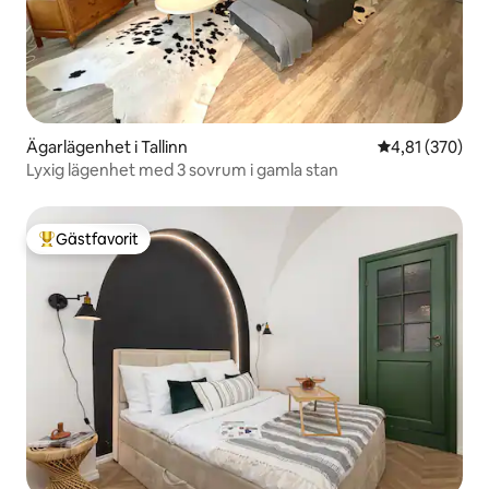
Ägarlägenhet i Tallinn
4,81 av 5 i ge
4,81 (370)
Lyxig lägenhet med 3 sovrum i gamla stan
Gästfavorit
Populär gästfavorit