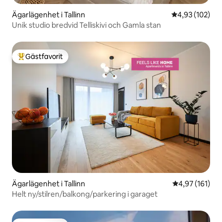
Ägarlägenhet i Tallinn
4,93 av 5 i ge
4,93 (102)
Unik studio bredvid Telliskivi och Gamla stan
Gästfavorit
Populär gästfavorit
Ägarlägenhet i Tallinn
4,97 av 5 i ge
4,97 (161)
Helt ny/stilren/balkong/parkering i garaget