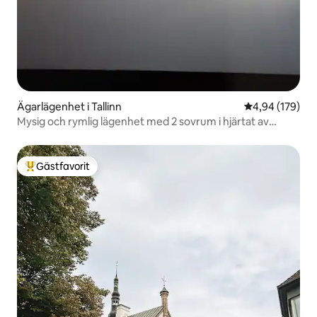
Ägarlägenhet i Tallinn
4,94 av 5 i ge
4,94 (179)
Mysig och rymlig lägenhet med 2 sovrum i hjärtat av
Gamla stan
Gästfavorit
Populär gästfavorit