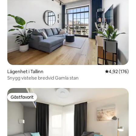
Lägenhet i Tallinn
4,92 av 5 i ge
4,92 (176)
Snygg vistelse bredvid Gamla stan
Gästfavorit
Gästfavorit