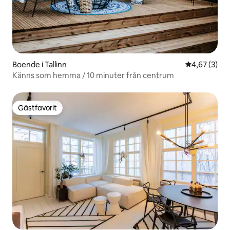
Boende i Tallinn
4,67 av 5 i 
4,67 (3)
Känns som hemma / 10 minuter från centrum
Gästfavorit
Gästfavorit