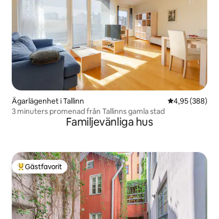
Ägarlägenhet i Tallinn
4,95 av 5 i ge
4,95 (388)
3 minuters promenad från Tallinns gamla stad
Familjevänliga hus
Gästfavorit
Populär gästfavorit