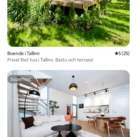
Boende i Tallinn
5 av 5 i g
5 (25)
Privat litet hus i Tallinn. Bastu och terrass!
Superhost
Superhost