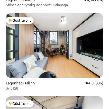
Stilren och rymlig lägenhet i Kalamaja
Gästfavorit
Populär gästfavorit
Lägenhet i Tallinn
4,8 av 5 i ge
4,8 (386)
Svit 128
Gästfavorit
Populär gästfavorit