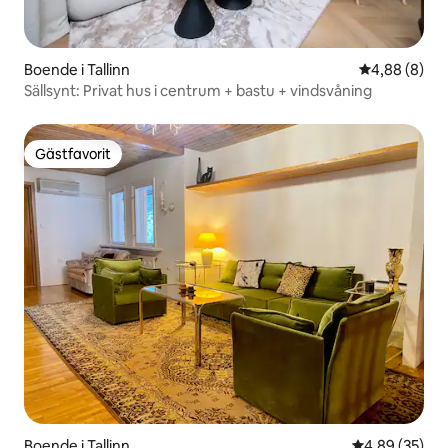
Boende i Tallinn
4,88 av 5 i 
4,88 (8)
Sällsynt: Privat hus i centrum + bastu + vindsvåning
Gästfavorit
Gästfavorit
Boende i Tallinn
4,89 av 5 i g
4,89 (35)