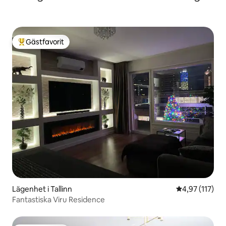
Gästfavorit
Populär gästfavorit
Lägenhet i Tallinn
4,97 av 5 i ge
4,97 (117)
Fantastiska Viru Residence