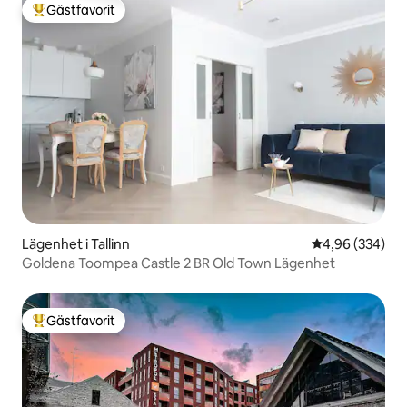
Gästfavorit
Populär gästfavorit
Lägenhet i Tallinn
4,96 av 5 i ge
4,96 (334)
Goldena Toompea Castle 2 BR Old Town Lägenhet
Gästfavorit
Populär gästfavorit