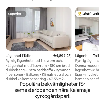
Superhost
Gästfavorit
Superhost
Populär gästfavor
Lägenhet i Tallinn
4,89 av 5 i genomsnittligt bet
4,89 (123)
Lägenhet i Tallinn
Rymlig lägenhet med 1 sovrum och
Rymlig lägenhet v
balkong
stan
• Lägenhet med 1 sovrum • 180 cm bred
Denna moderna oc
dubbelsäng • Extra bäddsoffa • Rymmer
lägenhet vid havet
4 personer • Balkong • Klimatneutral och
läge – mycket nära
dubbel kolkompensering • 47-55 m2 •
hamnen och tågstationen. H
Populära bekvämligheter för
Kök • Luftventilation med kylning •
som behövs för en
Delade tvättutrymmen • Regelbunden
stadssemester för 
semesterboenden nära Kalamaja
professionell städning • Tillgång till lokalt
affärsresa med kol
kyrkogårdspark
gym ingår • Yogamattor och tillgång till
vardagsrum med et
onlineyogastudio ingår • Kontaktlös
sovrum, en bastu,