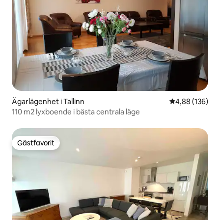
Ägarlägenhet i Tallinn
4,88 av 5 i ge
4,88 (136)
110 m2 lyxboende i bästa centrala läge
Gästfavorit
Gästfavorit