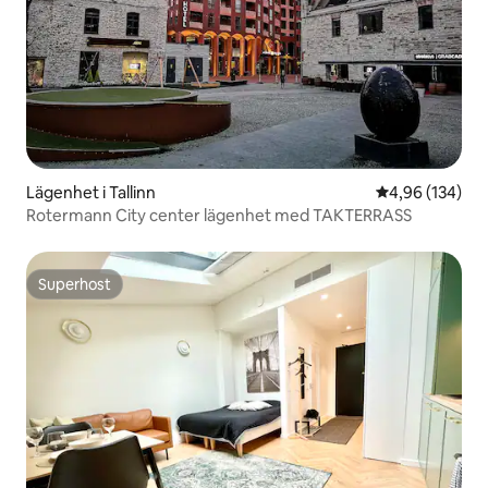
Lägenhet i Tallinn
4,96 av 5 i ge
4,96 (134)
Rotermann City center lägenhet med TAKTERRASS
Superhost
Superhost