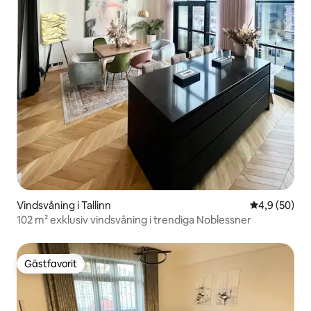
Vindsvåning i Tallinn
4,9 av 5 i g
4,9 (50)
102 m² exklusiv vindsvåning i trendiga Noblessner
Gästfavorit
Gästfavorit