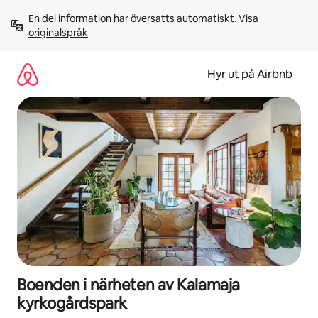
Hoppa
En del information har översatts automatiskt. 
Visa 
till
originalspråk
innehåll
Hyr ut på Airbnb
Boenden i närheten av Kalamaja
kyrkogårdspark