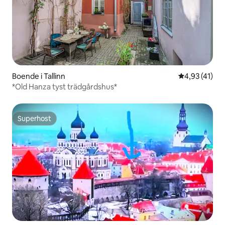
Boende i Tallinn
4,93 av 5 i g
4,93 (41)
*Old Hanza tyst trädgårdshus*
Superhost
Superhost