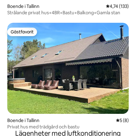
Boende i Tallinn
4,74 av 5 i ge
4,74 (133)
Strålande privat hus+4BR+Bastu+Balkong+Gamla stan
Gästfavorit
Gästfavorit
Boende i Tallinn
5 av 5 i 
5 (8)
Privat hus med trädgård och bastu
Lägenheter med luftkonditionering