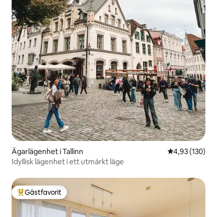
Ägarlägenhet i Tallinn
4,93 av 5 i ge
4,93 (130)
Idyllisk lägenhet i ett utmärkt läge
Gästfavorit
Populär gästfavorit