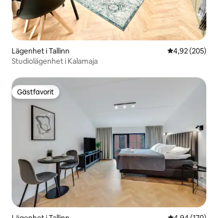
Lägenhet i Tallinn
4,92 av 5 i ge
4,92 (205)
Studiolägenhet i Kalamaja
Gästfavorit
Gästfavorit
Lägenhet i Tallinn
4,94 av 5 i ge
4,94 (170)