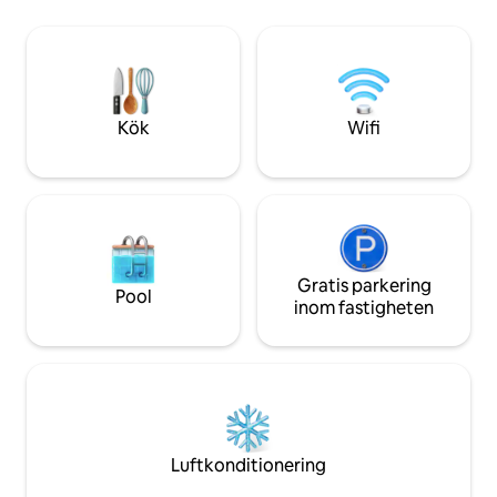
åtkomst • Tidig incheckning och sen
parkeringsplats i
utcheckning (på begäran) • Snabbt wifi •
ligger på övervån
Smart-tv • Gratis bagageförvaring •
solljus. Det finns 
Barnsäng finns tillgänglig
kaféer och museer
Kök
Wifi
Gratis parkering
Pool
inom fastigheten
Luftkonditionering