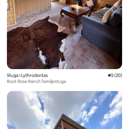
Stuga i Lythrodontas
5 av 5 i g
5 (20)
Rock Rose Ranch familjestuga