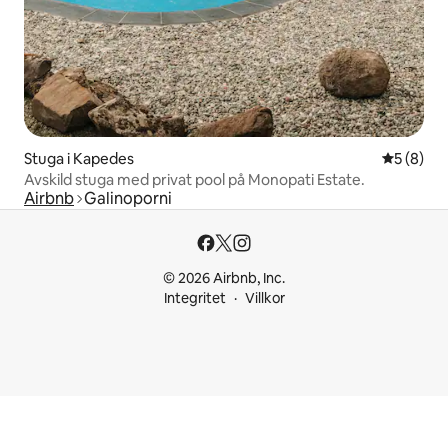
Stuga i Kapedes
5 av 5 i 
5 (8)
Avskild stuga med privat pool på Monopati Estate.
Airbnb
Galinoporni
© 2026 Airbnb, Inc.
Integritet
Villkor