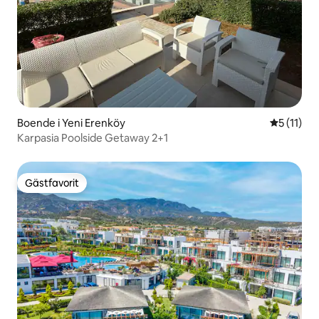
Boende i Yeni Erenköy
5 av 5 i 
5 (11)
Karpasia Poolside Getaway 2+1
Gästfavorit
Gästfavorit