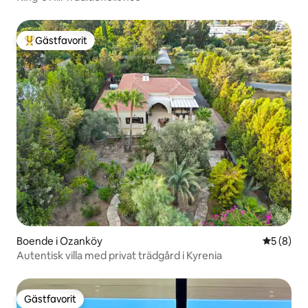
Gästfavorit
Populär gästfavorit
Boende i Ozanköy
5 av 5 i 
5 (8)
Autentisk villa med privat trädgård i Kyrenia
Gästfavorit
Gästfavorit