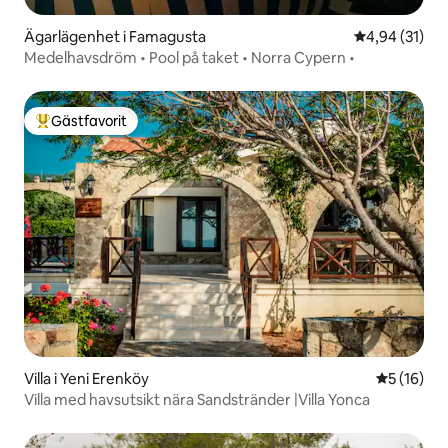
Ägarlägenhet i Famagusta
4,94 av 5 i g
4,94 (31)
Medelhavsdröm • Pool på taket • Norra Cypern •
Gästfavorit
Populär gästfavorit
Villa i Yeni Erenköy
5 av 5 i g
5 (16)
Villa med havsutsikt nära Sandstränder |Villa Yonca