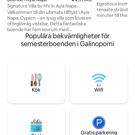
Egeshous Inom gån
Signature Villa by MV in Ayia Napa
renaste strändern
Cyprus
Välkommen till din ultimata tillflykt i Ayia
minuter till thear
Napa, Cypern – en lyxig villa som lovar en
minuter till havet.
oförglömlig vistelse. Detta fantastiska
och promenader. D
boende har fem sovrum med
inte känner värm
Populära bekvämligheter för
dubbelsäng, vart och ett med eget
Verandorna är inr
badrum, tillsammans med ett
semesterboenden i Galinoporni
keramik. Huset ä
enkelsängsrum med eget badrum, vilket
är utrustade med 
erbjuder oöverträffad komfort och
kvalitet. Fullt möb
integritet för alla gäster. Villan ligger
uteplats. Trädgårdsmöbler oc
inbäddad i ett inhägnat område med en
Köksredskap är ko
privat oändlighetspool och jacuzzi, vilket
luftkonditionerad
garanterar både säkerhet och
exklusivitet, vilket gör den till en perfekt
tillflyktsort för familjer och grupper.
Kök
Wifi
Gratis parkering