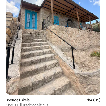
Boende i iskele
4,8 av 5 i 
4,8 (5)
King 's Hill Traditionellt hus