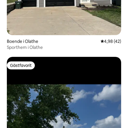
Boende i Olathe
4,98 av 5 i g
4,98 (42)
Sporthem i Olathe
Gästfavorit
Gästfavorit