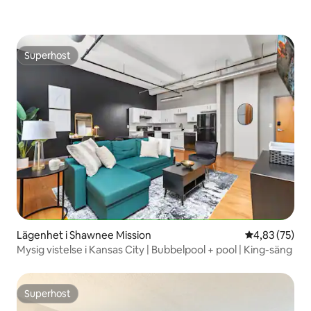
Superhost
Superhost
Lägenhet i Shawnee Mission
4,83 av 5 i g
4,83 (75)
Mysig vistelse i Kansas City | Bubbelpool + pool | King-säng
Superhost
Superhost