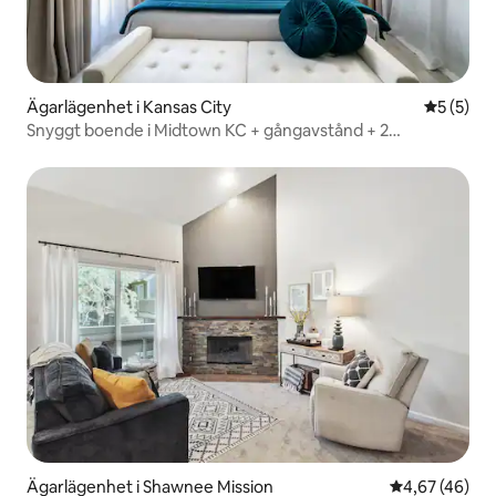
Ägarlägenhet i Kansas City
5 av 5 i 
5 (5)
Snyggt boende i Midtown KC + gångavstånd + 2
uteplatser
Ägarlägenhet i Shawnee Mission
4,67 av 5 i g
4,67 (46)