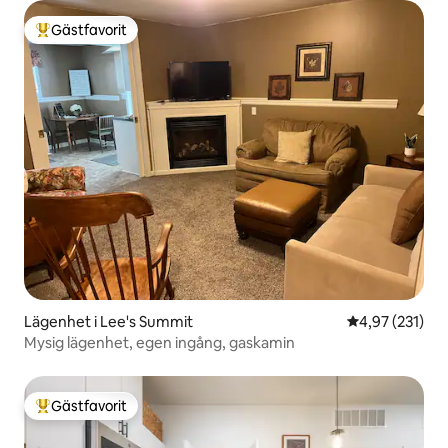
Gästfavorit
Populär gästfavorit
Lägenhet i Lee's Summit
4,97 av 5 i ge
4,97 (231)
Mysig lägenhet, egen ingång, gaskamin
Gästfavorit
Populär gästfavorit