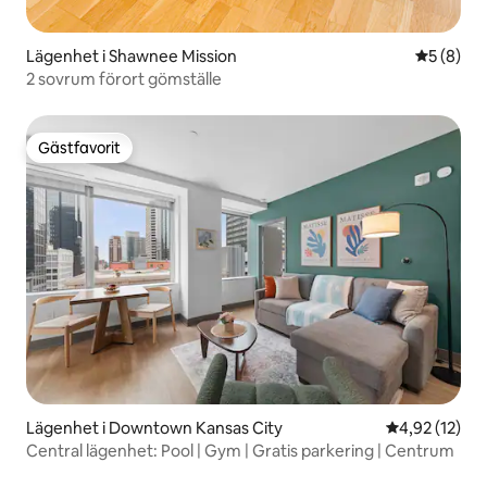
Lägenhet i Shawnee Mission
5 av 5 i 
5 (8)
2 sovrum förort gömställe
Gästfavorit
Gästfavorit
Lägenhet i Downtown Kansas City
4,92 av 5 i g
4,92 (12)
Central lägenhet: Pool | Gym | Gratis parkering | Centrum