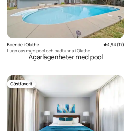
Boende i Olathe
4,94 av 5 i g
4,94 (17)
Lugn oas med pool och badtunna i Olathe
Ägarlägenheter med pool
Gästfavorit
Gästfavorit