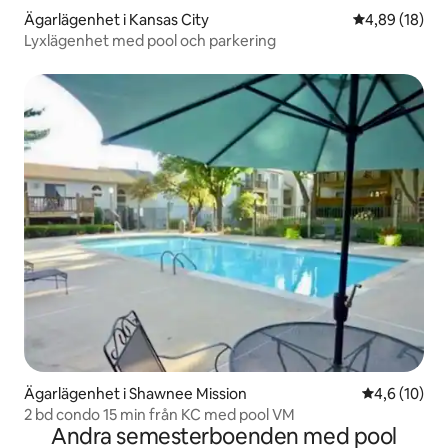
Ägarlägenhet i Kansas City
4,89 av 5 i g
4,89 (18)
Lyxlägenhet med pool och parkering
Ägarlägenhet i Shawnee Mission
4,6 av 5 i g
4,6 (10)
2 bd condo 15 min från KC med pool VM
Andra semesterboenden med pool