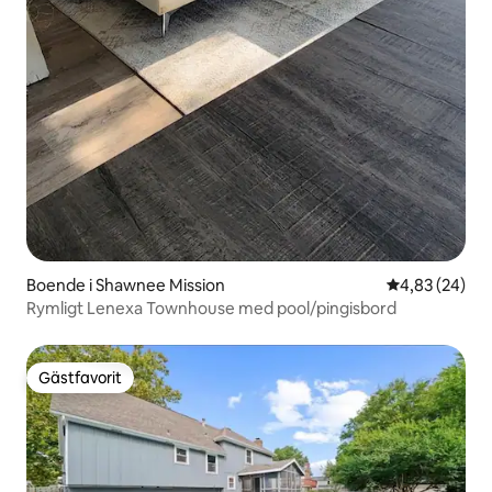
Boende i Shawnee Mission
4,83 av 5 i g
4,83 (24)
Rymligt Lenexa Townhouse med pool/pingisbord
Gästfavorit
Gästfavorit