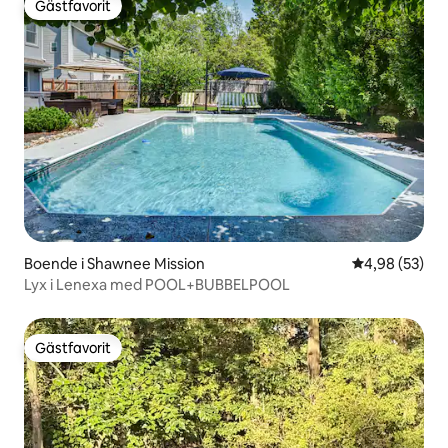
Gästfavorit
Gästfavorit
Boende i Shawnee Mission
4,98 av 5 i g
4,98 (53)
Lyx i Lenexa med POOL+BUBBELPOOL
Gästfavorit
Gästfavorit