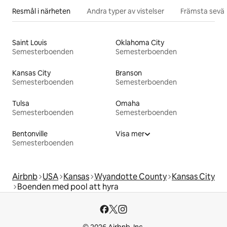
Resmål i närheten
Andra typer av vistelser
Främsta sevär
Saint Louis
Oklahoma City
Semesterboenden
Semesterboenden
Kansas City
Branson
Semesterboenden
Semesterboenden
Tulsa
Omaha
Semesterboenden
Semesterboenden
Bentonville
Visa mer
Semesterboenden
Airbnb
USA
Kansas
Wyandotte County
Kansas City
Boenden med pool att hyra