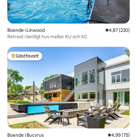
Boende i Linwood
4,87 av 5 i ge
4,87 (230)
Retreat i lantligt hus mellan KU och KC
Gästfavorit
Populär gästfavorit
Boende i Bucyrus
4,99 av 5 i g
4,99 (75)