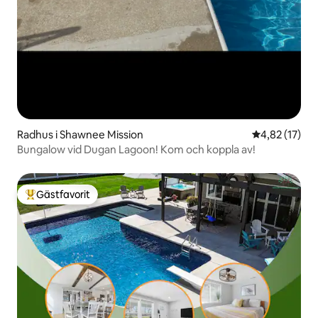
Radhus i Shawnee Mission
4,82 av 5 i g
4,82 (17)
Bungalow vid Dugan Lagoon! Kom och koppla av!
Gästfavorit
Populär gästfavorit