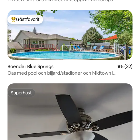
Gästfavorit
Populär gästfavorit
Boende i Blue Springs
5 av 5 i g
5 (32)
Oas med pool och biljard/stadioner och Midtown i
närheten
Superhost
Superhost