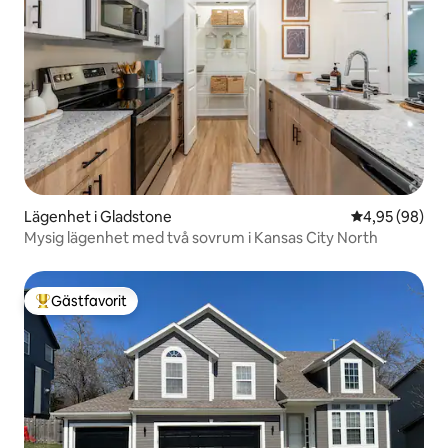
Lägenhet i Gladstone
4,95 av 5 i g
4,95 (98)
Mysig lägenhet med två sovrum i Kansas City North
Gästfavorit
Populär gästfavorit