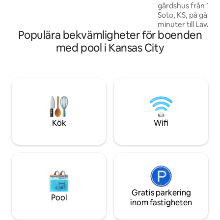
gårdshus från 1920
Smithville Lake.
Soto, KS, på gång
minuter till Lawre
Populära bekvämligheter för boenden
för 💍 bröllop, arb
Detta boende med
med pool i Kansas City
badrum har ett ful
kaffebar, matplats
Smart-TV, snabbt 
täckta verandor. 
nära KC-platser: S
Amphitheater, Ston
Barn at Kill Creek, Panas
vid båda ingångar
Kök
Wifi
övervåningen. Hyr
Gratis parkering
Pool
inom fastigheten