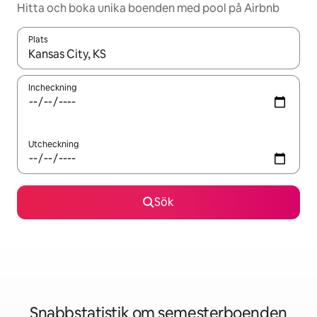
Hitta och boka unika boenden med pool på Airbnb
Plats
När resultaten är tillgängliga kan du navigera med upp- och ned
Incheckning
Utcheckning
Sök
Snabbstatistik om semesterboenden