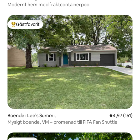
Modernt hem med fraktcontainerpool
Gästfavorit
Populär gästfavorit
Boende i Lee's Summit
4,97 av 5 i ge
4,97 (151)
Mysigt boende, VM – promenad till FIFA Fan Shuttle