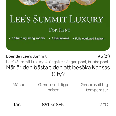
Boende i Lee's Summit
5 av 5 i g
5 (21)
Lee’s Summit Luxury: 4 kingsize-sängar, pool, bubbelpool
När är den bästa tiden att besöka Kansas
City?
Månad
Genomsnittliga
Genomsnittlig
priser
temperatur
Jan.
891 kr SEK
−2 °C