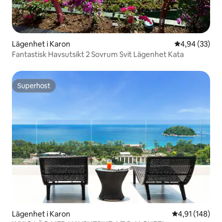
Lägenhet i Karon
4,94 av 5 i g
4,94 (33)
Fantastisk Havsutsikt 2 Sovrum Svit Lägenhet Kata
Superhost
Superhost
Lägenhet i Karon
4,91 av 5 i ge
4,91 (148)