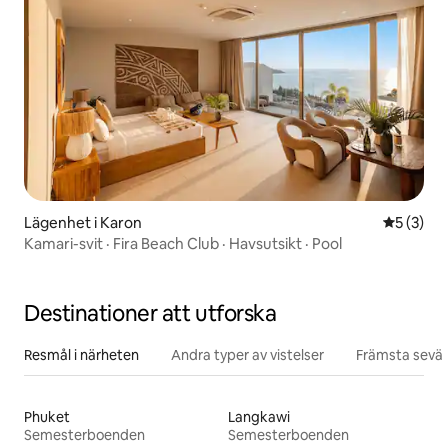
Lägenhet i Karon
5 av 5 i 
5 (3)
Kamari-svit · Fira Beach Club · Havsutsikt · Pool
Destinationer att utforska
Resmål i närheten
Andra typer av vistelser
Främsta sevär
Phuket
Langkawi
Semesterboenden
Semesterboenden