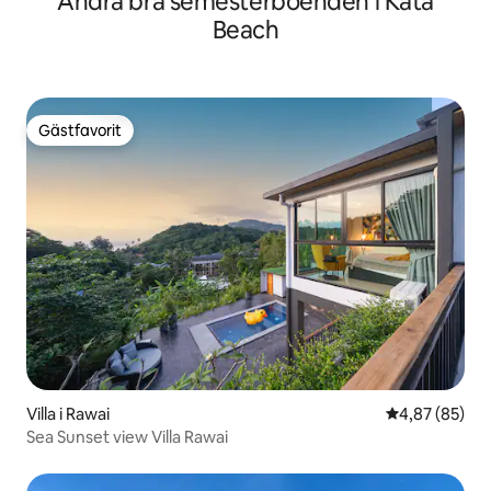
Andra bra semesterboenden i Kata
Beach
Gästfavorit
Gästfavorit
Villa i Rawai
4,87 av 5 i g
4,87 (85)
Sea Sunset view Villa Rawai