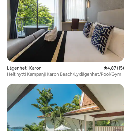
Lägenhet i Karon
4,87 av 5 i g
4,87 (15)
Helt nytt! Kampanj! Karon Beach/Lyxlägenhet/Pool/Gym