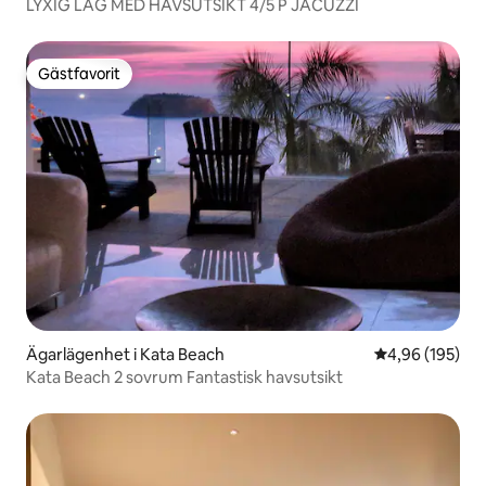
LYXIG LÄG MED HAVSUTSIKT 4/5 P JACUZZI
Gästfavorit
Gästfavorit
Ägarlägenhet i Kata Beach
4,96 av 5 i ge
4,96 (195)
Kata Beach 2 sovrum Fantastisk havsutsikt