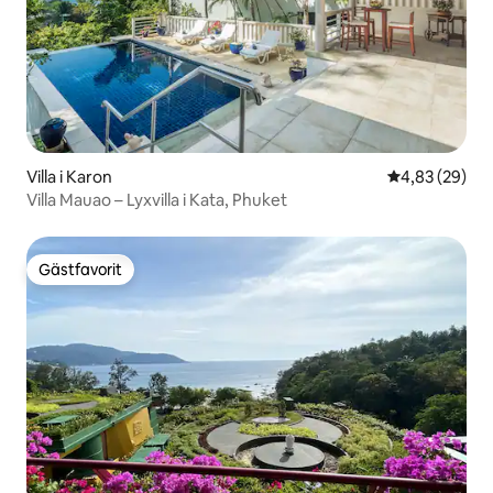
Villa i Karon
4,83 av 5 i g
4,83 (29)
Villa Mauao – Lyxvilla i Kata, Phuket
Gästfavorit
Gästfavorit