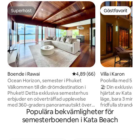
Superhost
Gästfavorit
Superhost
Gästfavorit
Boende i Rawai
4,89 av 5 i genomsnittligt bet
4,89 (66)
Villa i Karon
Ocean Horizon, semester i Phuket
Poolvilla med 5 so
Kata Beach, Phuk
Välkommen till din drömdestination i
🏖️ Din exklusiva o
Phuket! Detta exklusiva semesterhus
hjärtat av Kata｜Villa A
erbjuder en oöverträffad upplevelse
läge, bara 3 minut
med 360-graders panoramautsikt över
fridfulla stranden 
Populära bekvämligheter för
det fantastiska Andamanhavet Denna
lokala gatorna. Men inomhus kan du
lyxiga villa ligger på toppen av en klippa
njuta av absolut lu
semesterboenden i Kata Beach
och erbjuder fantastisk utsikt från alla
bekvämligheterna 
vinklar, vilket garanterar att du är
infinitypool vid A
omgiven av naturlig skönhet på
underhållningsrum