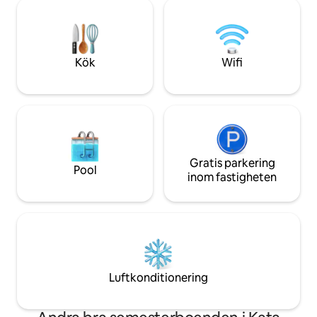
Thailands mest pittoreska ö - Tillgång till
vardagsrum. Koppla helt av med vår
stranden - 5-10 minuters promenad till
städservice på hel
Rawai beach - 1 dubbelsäng, bäddsoffa,
daglig frukost. Up
madrass - Sovrum och kök med
blandningen av pu
luftkonditionering, vardagsrum med
privat lyx i hjärtat
Kök
Wifi
öppen planlösning, 2 badrum - Balkong
med panoramautsikt
Gratis parkering
Pool
inom fastigheten
Luftkonditionering