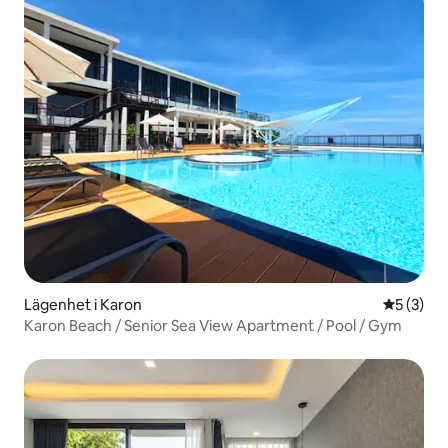
Lägenhet i Karon
5 av 5 i 
5 (3)
Karon Beach / Senior Sea View Apartment / Pool / Gym