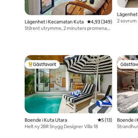
Lägenhet 
2 sovrum
Lägenhet i Kecamatan Kuta
4,93 av 5 i genomsnitt
4,93 (349)
Stilrent utrymme, 2 minuters promenad
till Kudeta Beach
Gästfavorit
Gästfavo
Populär gästfavorit
Gästfavo
Boende i Kuta Utara
5 av 5 i genomsnit
5 (13)
Boende i 
Helt ny 2BR Snygg Designer Villa 18
Strandhus 
trädgård 