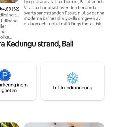
Lyxig strandvilla Lux Tibubiu, Pasut beach
Villa Lux har utsikt över den berömda
4,88 av 5 i genomsnittligt betyg, 52 omdömen
4,88 (52)
svarta sandstranden Pasut, njut av denna
llgång till
moderna balinesiska lyxvilla omgiven av
t tillgång
en lugn och fridfull miljö längs fantastisk
ller
havsutsikt. Efter ett dopp i 20 m poolen,
 ha
kliver du från trädgården till den
olika
skimrande svarta sanden, du kan njuta av
a Kedungu strand, Bali
mer att
en promenad på stranden eller smutta
ikten,
på en cocktail och titta på de vackra
jut av
solnedgångarna från väster mot tropisk
tflykter,
trädgård. Vår personal kommer att vara
tiviteter.
där för att få dig att känna dig
ngstjänst
välkommen i deras traditionella
ärna ett
balinesiska vänlighet.
några
arkering inom
få den
Luftkonditionering
tigheten