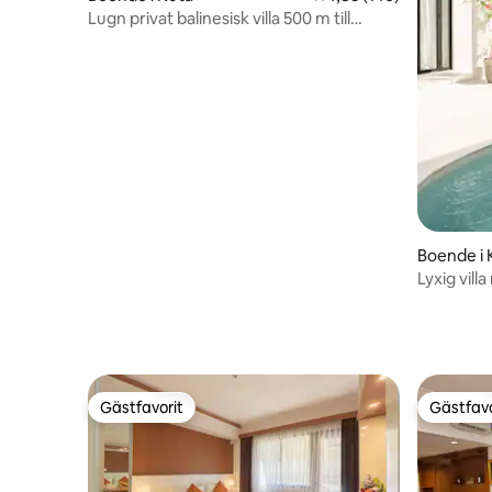
Lugn privat balinesisk villa 500 m till
stranden
Boende i
Lyxig vil
stranden
Gästfavorit
Gästfavo
Gästfavorit
Gästfavo