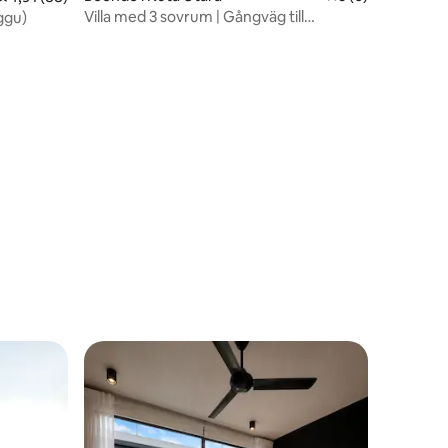
Villa med 3 sovrum | Gångväg till
nggu)
stranden och restauranger | Snabbt Wi-Fi
– Canggu
en