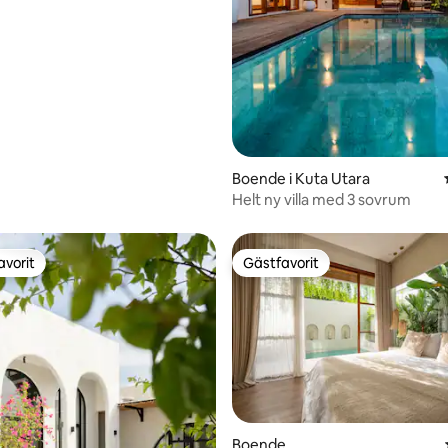
Boende i Kuta Utara
Helt ny villa med 3 sovrum
avorit
Gästfavorit
gästfavorit
Gästfavorit
ligt betyg, 146 omdömen
Boende