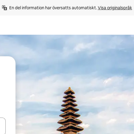
En del information har översatts automatiskt. 
Visa originalspråk
d upp- och nedåtpilarna eller utforska genom att trycka eller svepa.