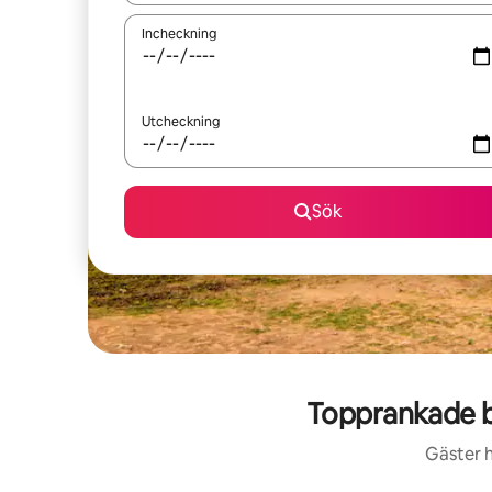
Incheckning
Utcheckning
Sök
Topprankade b
Gäster h