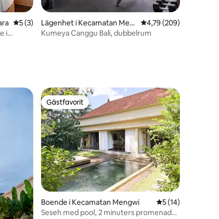
en
ara
5 av 5 i genomsnittligt betyg, 3 omdömen
5 (3)
Lägenhet i Kecamatan Men
4,79 av 5 i genomsnitt
4,79 (209)
gwi
e i
Kumeya Canggu Bali, dubbelrum
Gästfavorit
Gästfavorit
en
Boende i Kecamatan Mengwi
5 av 5 i genomsnit
5 (14)
Seseh med pool, 2 minuters promenad