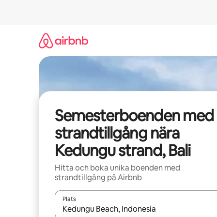
Hoppa
till
innehåll
Semesterboenden med
strandtillgång nära
Kedungu strand, Bali
Hitta och boka unika boenden med
strandtillgång på Airbnb
Plats
När resultaten är tillgängliga kan du navigera me