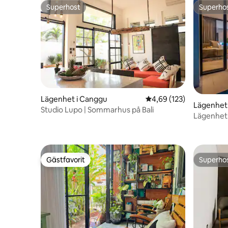
Superhost
Superho
Superhost
Superho
Lägenhet i Canggu
4,69 av 5 i genomsnitt
4,69 (123)
Lägenhet
Studio Lupo | Sommarhus på Bali
Lägenhet 
rum och s
Gästfavorit
Superho
Gästfavorit
Superho