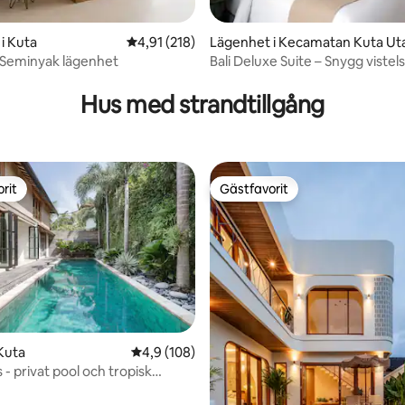
i Kuta
4,91 av 5 i genomsnittligt betyg, 218 omdöm
4,91 (218)
Lägenhet i Kecamatan Kuta Ut
 Seminyak lägenhet
Bali Deluxe Suite – Snygg vistels
ligt betyg, 349 omdömen
centrala Canggu
Hus med strandtillgång
rit
Gästfavorit
rit
Gästfavorit
tligt betyg, 13 omdömen
Kuta
4,9 av 5 i genomsnittligt betyg, 108 omdöm
4,9 (108)
- privat pool och tropisk
i Seminyak