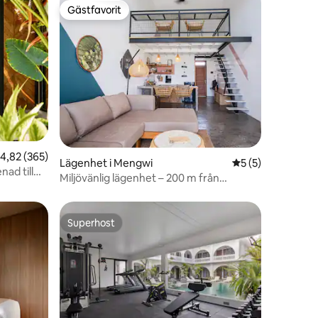
Gästfavorit
Gästfavorit
en
,82 av 5 i genomsnittligt betyg, 365 omdömen
4,82 (365)
Lägenhet i Mengwi
5 av 5 i genomsni
5 (5)
ad till
Miljövänlig lägenhet – 200 m från
Pererenan-stranden
Superhost
Superhost