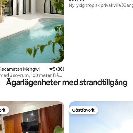
Ny lyxig tropisk privat villa (Ca
 Kecamatan Mengwi
5 av 5 i genomsnittligt betyg, 36 omdöm
5 (36)
la med 3 sovrum, 100 meter från
Ägarlägenheter med strandtillgång
rit
Gästfavorit
rit
Gästfavorit