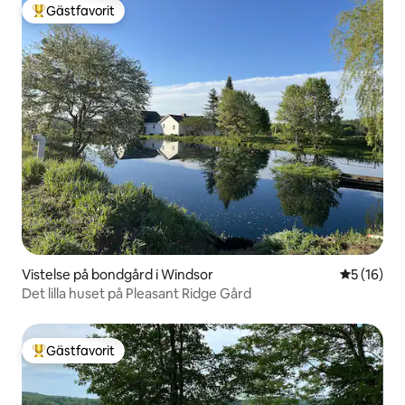
Gästfavorit
Populär gästfavorit
Vistelse på bondgård i Windsor
5 av 5 i g
5 (16)
Det lilla huset på Pleasant Ridge Gård
Gästfavorit
Populär gästfavorit