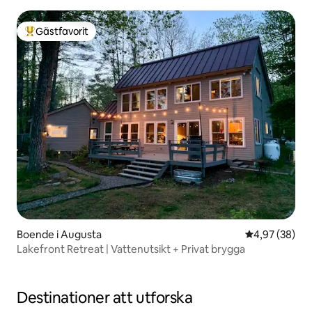
tillgång till sjön
Gästfavorit
Populär gästfavorit
Boende i Augusta
4,97 av 5 i g
4,97 (38)
Lakefront Retreat | Vattenutsikt + Privat brygga
Destinationer att utforska