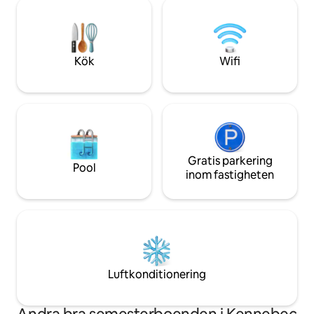
bort. Däcket leder 
Woods och Rail Trail ★ 5 minuter till
njuta av allt ditt s
Augusta ★ Centralt beläget och 1
Paddelbrädor och k
timme till kuststäderna Belfast, Camden,
Eldgrop med propa
Rockland eller Portland Glada människor
Downtown ligger 
Kök
Wifi
är välkomna!
bort med båt eller 
Gratis parkering
Pool
inom fastigheten
Luftkonditionering