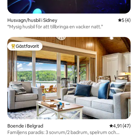
Husvagn/husbil i Sidney
5 av 5 i 
5 (4)
“Mysig husbil för att tillbringa en vacker natt.”
Gästfavorit
Populär gästfavorit
Boende i Belgrad
4,91 av 5 i g
4,91 (47)
Familjens paradis: 3 sovrum/2 badrum, spelrum och