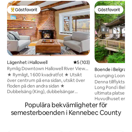
Gästfavorit
Gästfavorit
Populär gästfavorit
Gästfavorit
Lägenhet i Hallowell
5 av 5 i genomsnittligt bet
5 (103)
Rymlig Downtown Hallowell River View
Boende i Belgrad
Lägenhet
★ Rymligt, 1 600 kvadratfot ★ Utsikt
Lounging Loon
över centrum på ena sidan, utsikt över
Denna tillflyktsort
floden på den andra sidan ★
Long Pond i Belgra
Dubbelsäng (King), dubbelsängar
ultimata platsen at
(Queen) och två högkvalitativa fällbara
Huvudhuset erbju
sängar ★ Tvättmaskin och Torktumlare
Populära bekvämligheter för
1 badrum, sovplats 4. Det erbjuder
★ Egen ingång både på flodsidan och på
ett fullt utrustat 
semesterboenden i Kennebec County
centrumsidan ★ Privat parkering bakom
vardagsrum. Rumm
byggnaden ★ Trådlöst fiberoptiskt
som rymmer ytterl
nätverk med hög hastighet ★ 65tums
fullt badrum. Njut av sjöutsikt 50 fot
Roku TV ★ Nära till vackra Vaughn