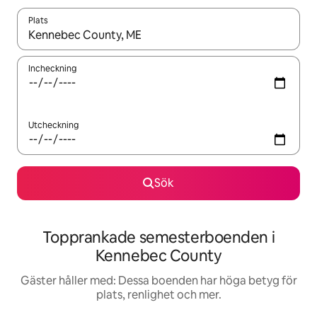
Plats
När resultaten är tillgängliga kan du navigera med upp- och ned
Incheckning
Utcheckning
Sök
Topprankade semesterboenden i
Kennebec County
Gäster håller med: Dessa boenden har höga betyg för
plats, renlighet och mer.