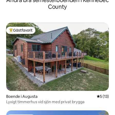
Andra bra semesterboenden i Kennebec
County
Gästfavorit
Populär gästfavorit
Boende i Augusta
5 av 5 i g
5 (13)
Lyxigt timmerhus vid sjön med privat brygga