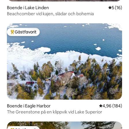
Boende i Lake Linden
5 av 5 i g
5 (16)
Beachcomber vid kajen, slädar och bohemia
Gästfavorit
Populär gästfavorit
Boende i Eagle Harbor
4,96 av 5 i ge
4,96 (184)
The Greenstone på en klippvik vid Lake Superior