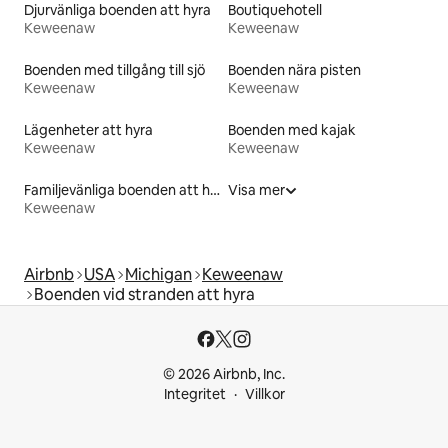
Djurvänliga boenden att hyra
Boutiquehotell
Keweenaw
Keweenaw
Boenden med tillgång till sjö
Boenden nära pisten
Keweenaw
Keweenaw
Lägenheter att hyra
Boenden med kajak
Keweenaw
Keweenaw
Familjevänliga boenden att hyra
Visa mer
Keweenaw
Airbnb
USA
Michigan
Keweenaw
Boenden vid stranden att hyra
© 2026 Airbnb, Inc.
Integritet
Villkor