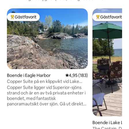
Gästfavorit
Gästfavorit
Populär gästfavorit
Populär gästfavor
Boende i Eagle Harbor
4,95 av 5 i genomsnittligt bet
4,95 (183)
Copper Suite på en klippvikt vid Lake
Superior
Copper Suite ligger vid Superior-sjöns
strand och är en av två privata enheter i
boendet, med fantastisk
panoramautsikt över sjön. Gå ut direkt
för att komma till längdskid- och
vandringsleder. Njut av ett fullt utrustat
kök, en mysig öppen spis inomhus, en
Boende i Lake Lin
bakre veranda vid sjön, ett uppvärmt
The Captain, Dock