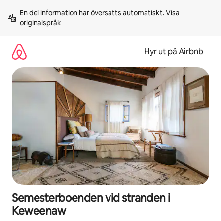
Hoppa
En del information har översatts automatiskt. 
Visa 
till
originalspråk
innehåll
Hyr ut på Airbnb
Semesterboenden vid stranden i
Keweenaw