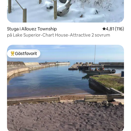
Stuga i Allouez Township
4,81 av 5 i g
4,81 (116)
på Lake Superior-Chart House-Attractive 2 sovrum
Gästfavorit
Populär gästfavorit