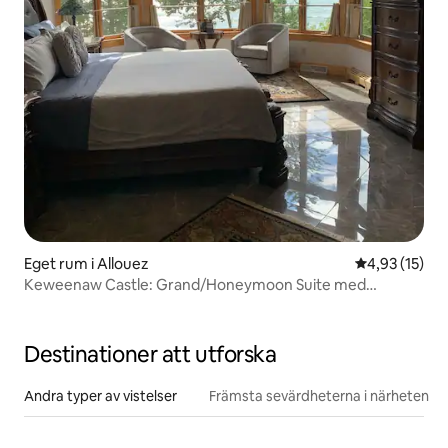
Eget rum i Allouez
4,93 av 5 i g
4,93 (15)
Keweenaw Castle: Grand/Honeymoon Suite med
uteplats
Destinationer att utforska
Andra typer av vistelser
Främsta sevärdheterna i närheten