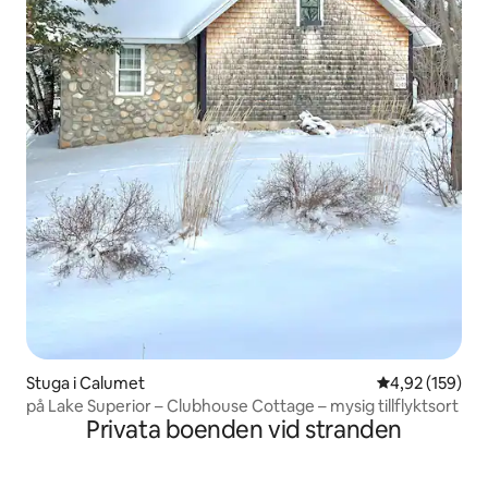
Stuga i Calumet
4,92 av 5 i ge
4,92 (159)
på Lake Superior – Clubhouse Cottage – mysig tillflyktsort
Privata boenden vid stranden