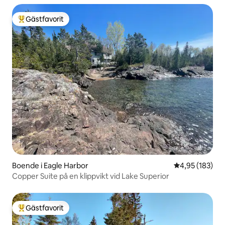
Gästfavorit
Populär gästfavorit
Boende i Eagle Harbor
4,95 av 5 i ge
4,95 (183)
Copper Suite på en klippvikt vid Lake Superior
Gästfavorit
Populär gästfavorit