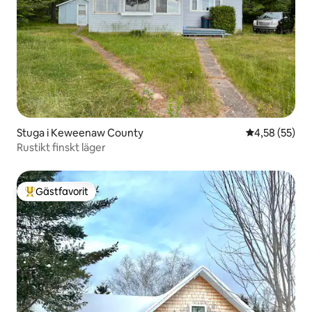
Stuga i Keweenaw County
4,58 av 5 i g
4,58 (55)
Rustikt finskt läger
Gästfavorit
Populär gästfavorit