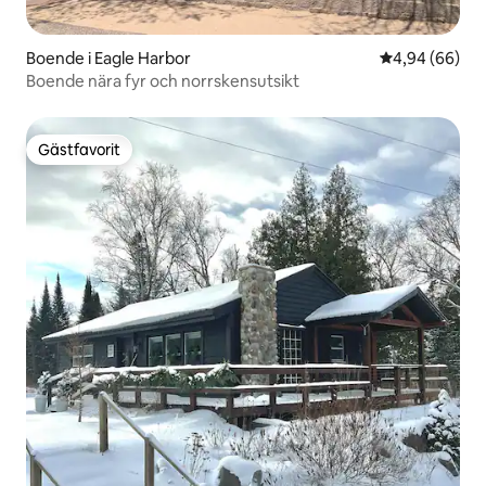
Boende i Eagle Harbor
4,94 av 5 i g
4,94 (66)
Boende nära fyr och norrskensutsikt
Gästfavorit
Gästfavorit