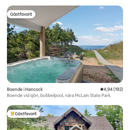
Gästfavorit
Gästfavorit
Boende i Hancock
4,94 av 5 i ge
4,94 (192)
Boende vid sjön, bubbelpool, nära McLain State Park
Gästfavorit
Populär gästfavorit