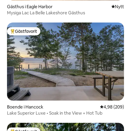
Gästhus i Eagle Harbor
Nytt ställ
Nytt
Mysiga Lac La Belle Lakeshore Gästhus
Gästfavorit
Populär gästfavorit
Boende i Hancock
4,98 av 5 i ge
4,98 (209)
Lake Superior Luxe • Soak in the View + Hot Tub