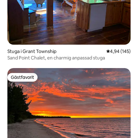
Stuga i Grant Township
4,94 av 5 i ge
4,94 (145)
Sand Point Chalet, en charmig anpassad stuga
Gästfavorit
Gästfavorit