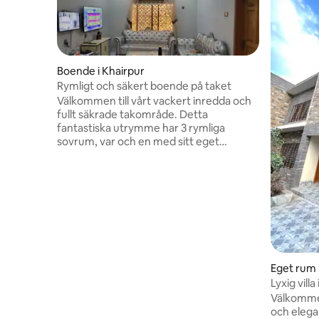
Boende i Khairpur
Rymligt och säkert boende på taket
Välkommen till vårt vackert inredda och
fullt säkrade takområde. Detta
fantastiska utrymme har 3 rymliga
sovrum, var och en med sitt eget
badrum, som erbjuder maximal komfort
och avskildhet. Koppla av i den enorma
TV-loungen, mysiga matplatsen eller
förbered dina favoriträtter i det fullt
utrustade köket. Perfekt för att varva
ner och njuta av frisk luft Även utrustad
med övervakningskameror, och ett
pålitligt solsystem med fyra
luftkonditioneringsapparater som
Eget rum 
garanterar en sval och bekväm vistelse.
Lyxig vill
Gratis höghastighets WiFi.
familjee
Välkommen
och elega