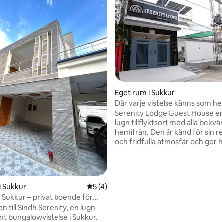
Eget rum i Sukkur
Där varje vistelse känns som 
Serenity Lodge Guest House er
lugn tillflyktsort med alla bekv
hemifrån. Den är känd för sin r
och fridfulla atmosfär och ger 
utsikt över naturen, vilket gara
blandning av naturlig skönhet 
moderna bekvämligheter. Läck
måltider, mysiga boenden och 
i Sukkur
5 av 5 i genomsnittligt betyg, 4 omdöm
5 (4)
avslappnad miljö gör det till en i
a i Sukkur – privat boende för
plats för avkoppling. Serenity 
venemang
 till Sindh Serenity, en lugn
Guest House lovar en minnesv
nt bungalowvistelse i Sukkur.
upplevelse som kommer att dröj