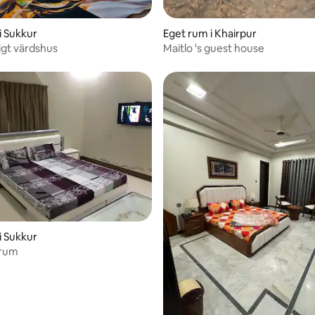
i Sukkur
Eget rum i Khairpur
igt värdshus
Maitlo 's guest house
i Sukkur
-rum