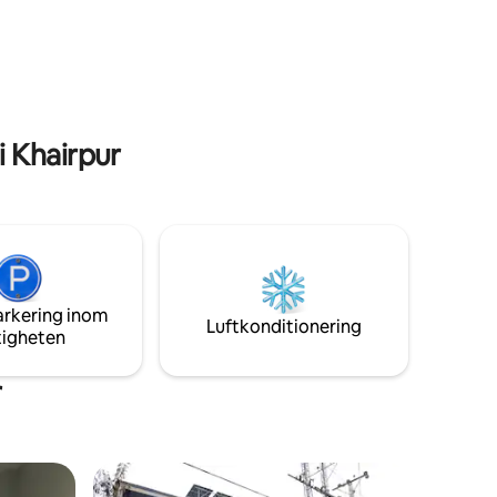
 Khairpur
arkering inom
Luftkonditionering
tigheten
r