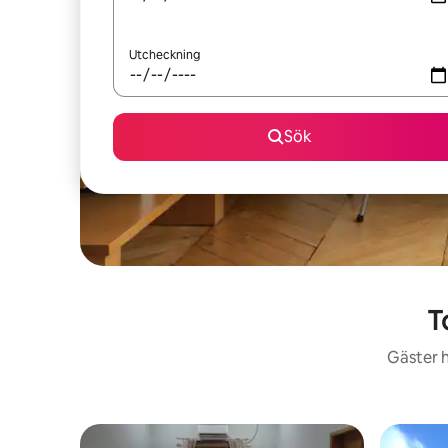
Utcheckning
Sök
T
Gäster h