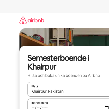
Hoppa
till
innehåll
Semesterboende i
Khairpur
Hitta och boka unika boenden på Airbnb
Plats
När resultaten är tillgängliga kan du navigera me
Incheckning