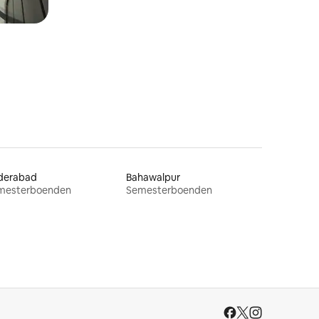
derabad
Bahawalpur
mesterboenden
Semesterboenden