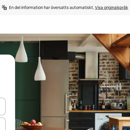
En del information har översatts automatiskt. 
Visa originalspråk
d upp- och nedåtpilarna eller utforska genom att trycka eller svepa.